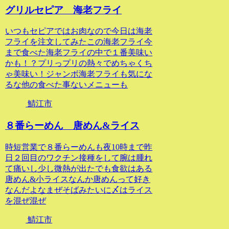
グリルセピア 海老フライ
いつもセピアではお肉なので今日は海老
フライを注文してみたこの海老フライ今
まで食べた海老フライの中で１番美味い
かも！？プリっプリの熱々でめちゃくち
ゃ美味い！ジャンボ海老フライも気にな
るな他の食べた事ないメニューも
鯖江市
８番らーめん 唐めん&ライス
時短営業で８番らーめんも夜10時まで昨
日２回目のワクチン接種をして腕は腫れ
て痛いし少し微熱が出たでも食欲はある
唐めん&小ライスなんか唐めんって好き
なんだよなまぜそばみたいに〆はライス
を混ぜ混ぜ
鯖江市