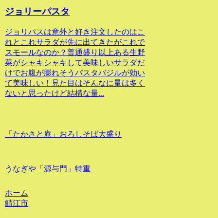
ジョリーパスタ
ジョリパスは意外と好き注文したのはこ
れとこれサラダが先に出てきたがこれで
スモールなのか？普通盛り以上ある生野
菜がシャキシャキして美味しいサラダだ
けでお腹が膨れそうパスタバジルが効い
て美味しい！見た目はそんなに量は多く
ないと思ったけど結構な量...
「たかさと庵」おろしそば大盛り
うなぎや「源与門」特重
ホーム
鯖江市