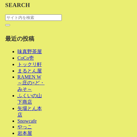
SEARCH
最近の投稿
味真野茶屋
CoCo壱
トックリ軒
まるとん屋
RAMEN W
～庄の×ど・
みそ～
ふくいの山
下商店
矢場とん本
店
Snowcafe
やっこ
岩本屋