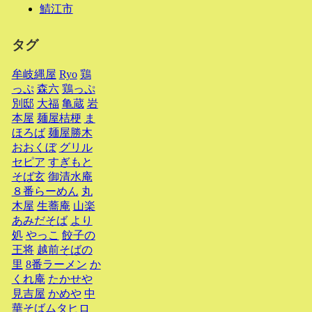
鯖江市
タグ
牟岐縄屋
Ryo
鶏
っぷ
森六
鶏っぷ
別邸
大福
亀蔵
岩
本屋
麺屋桔梗
ま
ほろば
麺屋勝木
おおくぼ
グリル
セピア
すぎもと
そば玄
御清水庵
８番らーめん
丸
木屋
生蕎庵
山楽
あみだそば
より
処
やっこ
餃子の
王将
越前そばの
里
8番ラーメン
か
くれ庵
たかせや
見吉屋
かめや
中
華そばムタヒロ