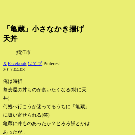
「亀蔵」小さなかき揚げ
天丼
鯖江市
X
Facebook
はてブ
Pinterest
2017.04.08
俺は時折
蕎麦屋の丼ものが食いたくなる(特に天
丼)
何処へ行こうか迷ってるうちに「亀蔵」
に吸い寄せられる(笑)
亀蔵に丼ものあったか？とろろ飯とかは
あったが..