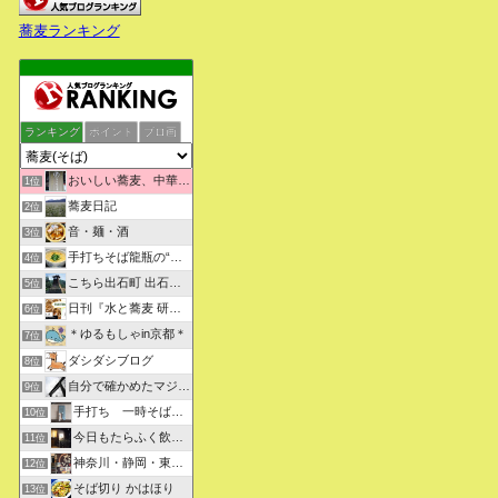
蕎麦ランキング
ランキング
ポイント
ブロ画
おいしい蕎麦、中華そばを求めて彷徨うブログ
1位
蕎麦日記
2位
音・麺・酒
3位
手打ちそば龍瓶の“いつも心に太陽を”
4位
こちら出石町 出石そばの「田中屋食品製造部」
5位
日刊『水と蕎麦 研究図鑑』
6位
＊ゆるもしゃin京都＊
7位
ダシダシブログ
8位
自分で確かめたマジな近現代史・グルメな蕎麦・キレイなお花さん
9位
手打ち 一時そば (店主の軟式ホームページ）
10位
今日もたらふく飲んで食べた -湖月四代目嫁日記-
11位
神奈川・静岡・東京の蕎麦屋の評判と口コミ
12位
そば切り かはほり
13位