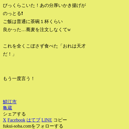
びっくらこいた！あの分厚いかき揚げが
のっとる❗
ご飯は普通に茶碗１杯くらい
良かった…蕎麦を注文しなくてw
これを全くこぼさず食べた「おれは天才
だ！」
もう一度言う！
鯖江市
亀蔵
シェアする
X
Facebook
はてブ
LINE
コピー
fukui-soba.comをフォローする