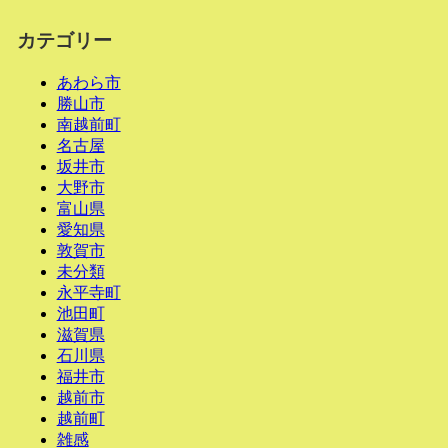
カテゴリー
あわら市
勝山市
南越前町
名古屋
坂井市
大野市
富山県
愛知県
敦賀市
未分類
永平寺町
池田町
滋賀県
石川県
福井市
越前市
越前町
雑感