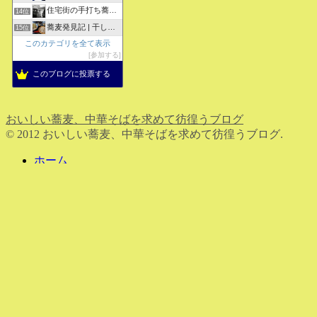
住宅街の手打ち蕎麦屋三代目ブログ
14位
蕎麦発見記 | 干しそばをメインにしたそばブログ
15位
このカテゴリを全て表示
参加する
このブログに投票する
おいしい蕎麦、中華そばを求めて彷徨うブログ
© 2012 おいしい蕎麦、中華そばを求めて彷徨うブログ.
ホーム
検索
トップ
サイドバー
タイトルとURLをコピーしました