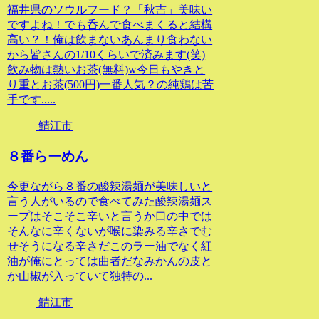
福井県のソウルフード？「秋吉」美味い
ですよね！でも呑んで食べまくると結構
高い？！俺は飲まないあんまり食わない
から皆さんの1/10くらいで済みます(笑)
飲み物は熱いお茶(無料)w今日もやきと
り重とお茶(500円)一番人気？の純鶏は苦
手です.....
鯖江市
８番らーめん
今更ながら８番の酸辣湯麺が美味しいと
言う人がいるので食べてみた酸辣湯麺ス
ープはそこそこ辛いと言うか口の中では
そんなに辛くないが喉に染みる辛さでむ
せそうになる辛さだこのラー油でなく紅
油が俺にとっては曲者だなみかんの皮と
か山椒が入っていて独特の...
鯖江市