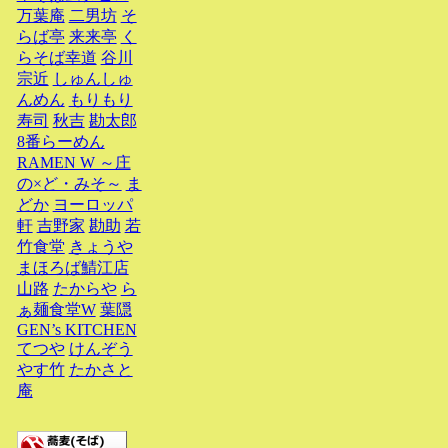
万葉庵
二男坊
そ
らば亭
来来亭
く
らそば幸道
谷川
宗近
しゅんしゅ
んめん
もりもり
寿司
秋吉
勘太郎
8番らーめん
RAMEN W ～庄
の×ど・みそ～
ま
どか
ヨーロッパ
軒
吉野家
勘助
若
竹食堂
きょうや
まほろば鯖江店
山路
たからや
ら
ぁ麺食堂W
葉隠
GEN’s KITCHEN
てつや
けんぞう
やす竹
たかさと
庵