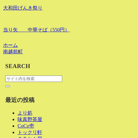
大和田げんき祭り
当り矢 中華そば（550円）
ホーム
南越前町
SEARCH
最近の投稿
より処
味真野茶屋
CoCo壱
トックリ軒