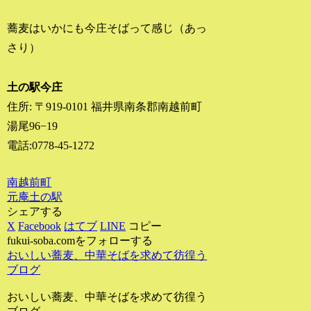
蕎麦はいかにも今庄そばって感じ（あっ
さり）
土の駅今庄
住所: 〒919-0101 福井県南条郡南越前町
湯尾96−19
電話:0778-45-1272
南越前町
元庵
土の駅
シェアする
X
Facebook
はてブ
LINE
コピー
fukui-soba.comをフォローする
おいしい蕎麦、中華そばを求めて彷徨う
ブログ
おいしい蕎麦、中華そばを求めて彷徨う