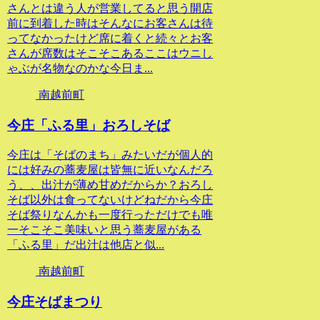
さんとは違う人が営業してると思う開店
前に到着した時はそんなにお客さんは待
ってなかったけど席に着くと続々とお客
さんが席数はそこそこあるここはウニし
ゃぶが名物なのかな今日ま...
南越前町
今庄「ふる里」おろしそば
今庄は「そばのまち」みたいだが個人的
には好みの蕎麦屋は皆無に近いなんだろ
う、、出汁が薄め甘めだからか？おろし
そば以外は食ってないけどねだから今庄
そば祭りなんかも一度行っただけでも唯
一そこそこ美味いと思う蕎麦屋がある
「ふる里」だ出汁は他店と似...
南越前町
今庄そばまつり