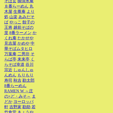
そば玄
御清水庵
８番らーめん
丸
木屋
生蕎庵
より
処
山楽
あみだそ
ば
やっこ
餃子の
王将
越前そばの
里
8番ラーメン
か
くれ庵
たかせや
見吉屋
かめや
中
華そばムタヒロ
万葉庵
二男坊
そ
らば亭
来来亭
く
らそば幸道
谷川
宗近
しゅんしゅ
んめん
もりもり
寿司
秋吉
勘太郎
8番らーめん
RAMEN W ～庄
の×ど・みそ～
ま
どか
ヨーロッパ
軒
吉野家
勘助
若
竹食堂
きょうや