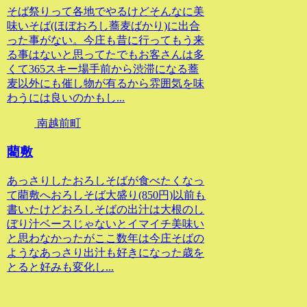
そば祭りって各地でやるけどそんなに美
味いそば(ほぼおろし蕎麦ばかり)に出合
った事がない。今庄も昔に行ってもう来
る事はないと思ってたでもお客さんは多
くて365スキー場手前から渋滞になる蕎
麦以外にも催し物が有るから雰囲気を味
わうには良いのかもし...
南越前町
藺敷
あっさりしたおろしそばが食べたくなっ
て藺敷へおろしそば大盛り(850円)以前も
書いたけどおろしそばの出汁は大根のし
ぼり汁ベースじゃないとイマイチ美味い
と思わなかったがここ数年は今庄そばの
ようなあっさり出汁も好きになった歳を
とると好みも変化し...