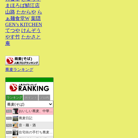
まほろば鯖江店
山路
たからや
ら
ぁ麺食堂W
葉隠
GEN’s KITCHEN
てつや
けんぞう
やす竹
たかさと
庵
蕎麦ランキング
ランキング
ポイント
ブロ画
おいしい蕎麦、中華そばを求めて彷徨うブログ
1位
蕎麦日記
2位
音・麺・酒
3位
住宅街の手打ち蕎麦屋三代目ブログ
4位