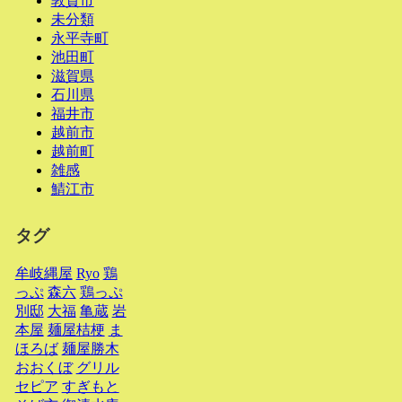
敦賀市
未分類
永平寺町
池田町
滋賀県
石川県
福井市
越前市
越前町
雑感
鯖江市
タグ
牟岐縄屋
Ryo
鶏
っぷ
森六
鶏っぷ
別邸
大福
亀蔵
岩
本屋
麺屋桔梗
ま
ほろば
麺屋勝木
おおくぼ
グリル
セピア
すぎもと