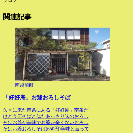
ブログ
関連記事
南越前町
「好好庵」お爺おろしそば
久々に来た南条にある「好好庵」南条だ
けど今庄そばと似たあっさり味のおろし
そばお爺が辛味でお婆が辛くないおろし
そばお爺おろしそば(650円)辛味と言って