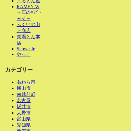
まるとん屋
RAMEN W
～庄の×ど・
みそ～
ふくいの山
下商店
矢場とん本
店
Snowcafe
やっこ
カテゴリー
あわら市
勝山市
南越前町
名古屋
坂井市
大野市
富山県
愛知県