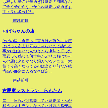
も程よい辛さだ辛過ぎは蕎麦の風味なん
て全く分からないからね蕎麦も硬過ぎず
丁度良い多分126...
南越前町
おばちゃんの店
そばの里、今庄って言うけど俺的に今庄
そばってあまり好みじゃないので訪れる
事がほぼ無いなんつうかな趣味で打った
蕎麦って感じで何十年かぶりにおばちゃ
んの店に来たかなり混んでるメニュー大
昔より高くなってるのは当たり前だが結
構高い部類に入るなそば定...
南越前町
古民家レストラン らんたん
昔、土日祝だけ営業してた蕎麦屋さんが
和風レストランになってた以前の蕎麦屋