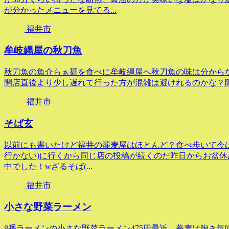
が分かったメニューを見てる...
福井市
牟岐縄屋の秋刀魚
秋刀魚の魚介らぁ麺を食べに牟岐縄屋へ秋刀魚の味は分から
開店直後より少し遅れて行った方が混雑は避けれるのかな？
福井市
そば玄
以前にも書いたけど福井の蕎麦屋はほとんど？食べ歩いて今
行かない)に行くから同じ店の投稿が続くのだ昨日からお盆休
中でした！wざるそば(...
福井市
小さな野菜ラーメン
8番ラーメンの小さな野菜ラーメン475円最近、蕎麦は飽き気