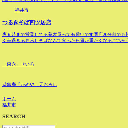
福井市
つるきそば四ツ居店
夜９時まで営業してる蕎麦屋って有難いです閉店20分前でも
く辛過ぎるおろしそばなんて食べたら胃が重たくなるごちそ
「森六」せいろ
遊亀庵「かめや」天おろし
ホーム
福井市
SEARCH