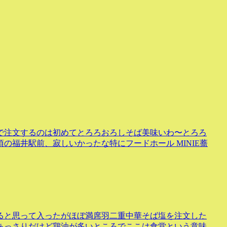
で注文するのは初めてとろろおろしそば美味いわ〜とろろ
の福井駅前、寂しいかったな特にフードホール MINIE蕎
ると思って入ったがほぼ満席羽二重中華そば塩を注文した
あっさりだけど鶏油が多いところでここは食堂という意味