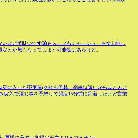
ないけど美味いです麺もスープもチャーシューも文句無し
限定とか無くなってしまう可能性はあるけど。
は気に入った蕎麦屋(それも奥越、嶺南は遠いからほとんど
み突入で混む事を予想して開店15分前に到着したけど営業
味..夏場の蕎麦は冬場の蕎麦よりイマイチだし