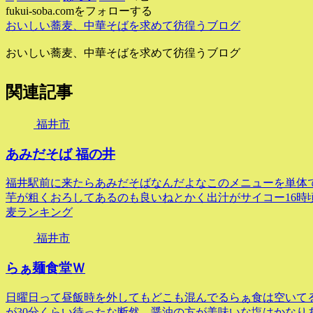
fukui-soba.comをフォローする
おいしい蕎麦、中華そばを求めて彷徨うブログ
おいしい蕎麦、中華そばを求めて彷徨うブログ
関連記事
福井市
あみだそば 福の井
福井駅前に来たらあみだそばなんだよなこのメニューを単体
芋が粗くおろしてあるのも良いねとかく出汁がサイコー16時頃
麦ランキング
福井市
らぁ麺食堂Ｗ
日曜日って昼飯時を外してもどこも混んでるらぁ食は空いて
が30分くらい待ったな断然、醤油の方が美味いな塩はかなり