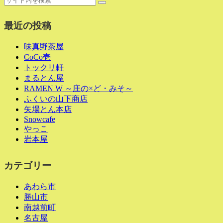
最近の投稿
味真野茶屋
CoCo壱
トックリ軒
まるとん屋
RAMEN W ～庄の×ど・みそ～
ふくいの山下商店
矢場とん本店
Snowcafe
やっこ
岩本屋
カテゴリー
あわら市
勝山市
南越前町
名古屋