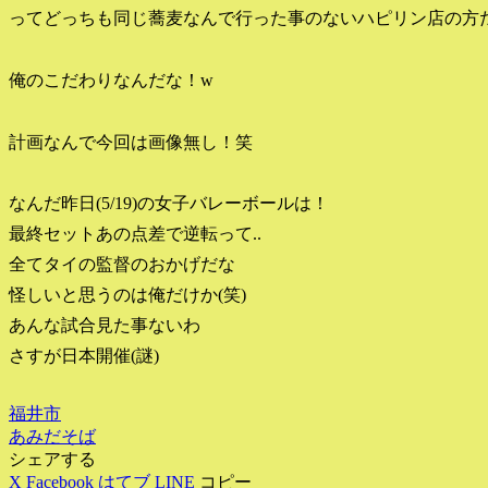
ってどっちも同じ蕎麦なんで行った事のないハピリン店の方
俺のこだわりなんだな！w
計画なんで今回は画像無し！笑
なんだ昨日(5/19)の女子バレーボールは！
最終セットあの点差で逆転って..
全てタイの監督のおかげだな
怪しいと思うのは俺だけか(笑)
あんな試合見た事ないわ
さすが日本開催(謎)
福井市
あみだそば
シェアする
X
Facebook
はてブ
LINE
コピー