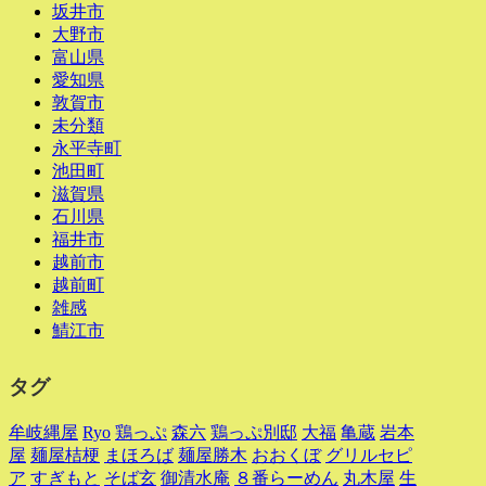
坂井市
大野市
富山県
愛知県
敦賀市
未分類
永平寺町
池田町
滋賀県
石川県
福井市
越前市
越前町
雑感
鯖江市
タグ
牟岐縄屋
Ryo
鶏っぷ
森六
鶏っぷ別邸
大福
亀蔵
岩本
屋
麺屋桔梗
まほろば
麺屋勝木
おおくぼ
グリルセピ
ア
すぎもと
そば玄
御清水庵
８番らーめん
丸木屋
生