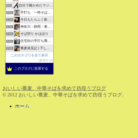
自分で確かめたマジな近現代史・グルメな蕎麦・キレイなお花さん
9位
手打ち 一時そば (店主の軟式ホームページ）
10位
今日もたらふく飲んで食べた -湖月四代目嫁日記-
11位
神奈川・静岡・東京の蕎麦屋の評判と口コミ
12位
そば切り かはほり
13位
住宅街の手打ち蕎麦屋三代目ブログ
14位
蕎麦発見記 | 干しそばをメインにしたそばブログ
15位
このカテゴリを全て表示
参加する
このブログに投票する
おいしい蕎麦、中華そばを求めて彷徨うブログ
© 2012 おいしい蕎麦、中華そばを求めて彷徨うブログ.
ホーム
検索
トップ
サイドバー