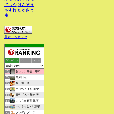
てつや
けんぞう
やす竹
たかさと
庵
蕎麦ランキング
ランキング
ポイント
ブロ画
おいしい蕎麦、中華そばを求めて彷徨うブログ
1位
蕎麦日記
2位
音・麺・酒
3位
手打ちそば龍瓶の“いつも心に太陽を”
4位
日刊『水と蕎麦 研究図鑑』
5位
こちら出石町 出石そばの「田中屋食品製造部」
6位
＊ゆるもしゃin京都＊
7位
ダシダシブログ
8位