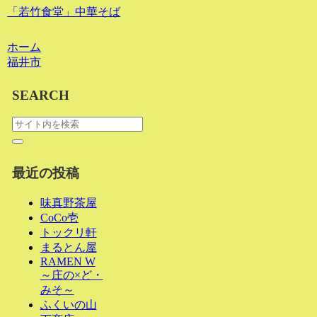
「若竹食堂」中華そば
ホーム
福井市
SEARCH
最近の投稿
味真野茶屋
CoCo壱
トックリ軒
まるとん屋
RAMEN W
～庄の×ど・
みそ～
ふくいの山