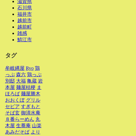
滋賀県
石川県
福井市
越前市
越前町
雑感
鯖江市
タグ
牟岐縄屋
Ryo
鶏
っぷ
森六
鶏っぷ
別邸
大福
亀蔵
岩
本屋
麺屋桔梗
ま
ほろば
麺屋勝木
おおくぼ
グリル
セピア
すぎもと
そば玄
御清水庵
８番らーめん
丸
木屋
生蕎庵
山楽
あみだそば
より