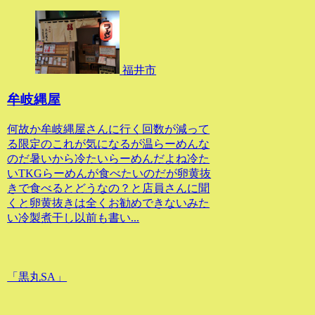
福井市
牟岐縄屋
何故か牟岐縄屋さんに行く回数が減って
る限定のこれが気になるが温らーめんな
のだ暑いから冷たいらーめんだよね冷た
いTKGらーめんが食べたいのだが卵黄抜
きで食べるとどうなの？と店員さんに聞
くと卵黄抜きは全くお勧めできないみた
い冷製煮干し以前も書い...
「黒丸SA」