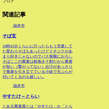
ブログ
関連記事
福井市
そば玄
10時45分くらいに行ったらもう営業して
た変わりそばもあったけどイチジクがあ
まり好きじゃないのでパス無難におろし
そばここの蕎麦は粗挽き十割だから蕎麦
が短い（繋がってない）出汁があっさり
で蕎麦を引き立てている小鉢で天ぷらが
付いてくるのも嬉しい...
福井市
やすたけ～とらい
とある蕎麦屋とは「やすたけ」か「とら