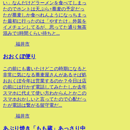
い」なんだけどラーメンを食べてしまっ
たのでホントは天ぷら+蕎麦の予定だっ
たが蕎麦しか食べれんようになっちまっ
た最初に行ったのは「やすたけ」外装を
イメチェンしてるが、思ってた通り無茶
混みで1時間くらい待ちと...
福井市
おおくぼ便り
この前にも書いたけどこの時期になると
非常に気になる蕎麦屋さんがあるそば処
おおくぼ今年は営業するのか？今日は店
の前には行かず電話してみたたしか去年
スマホに代えて使い方わからんとかこの
スマホおかしいと言ってたので心配だっ
たが電話は繋がる留守電だ...
福井市
あぶり焼き「もも蔵」あっさり中