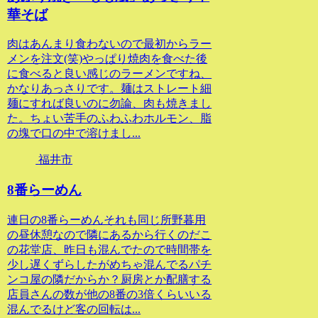
華そば
肉はあんまり食わないので最初からラー
メンを注文(笑)やっぱり焼肉を食べた後
に食べると良い感じのラーメンですね、
かなりあっさりです。麺はストレート細
麺にすれば良いのに勿論、肉も焼きまし
た。ちょい苦手のふわふわホルモン、脂
の塊で口の中で溶けまし...
福井市
8番らーめん
連日の8番らーめんそれも同じ所野暮用
の昼休憩なので隣にあるから行くのだこ
の花堂店、昨日も混んでたので時間帯を
少し遅くずらしたがめちゃ混んでるパチ
ンコ屋の隣だからか？厨房とか配膳する
店員さんの数が他の8番の3倍くらいいる
混んでるけど客の回転は...