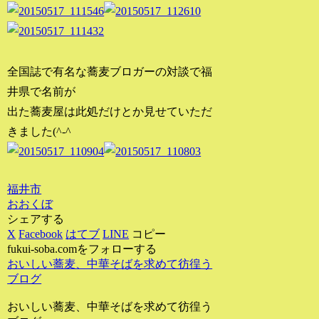
全国誌で有名な蕎麦ブロガーの対談で福
井県で名前が
出た蕎麦屋は此処だけとか見せていただ
きました(^-^ゞ
福井市
おおくぼ
シェアする
X
Facebook
はてブ
LINE
コピー
fukui-soba.comをフォローする
おいしい蕎麦、中華そばを求めて彷徨う
ブログ
おいしい蕎麦、中華そばを求めて彷徨う