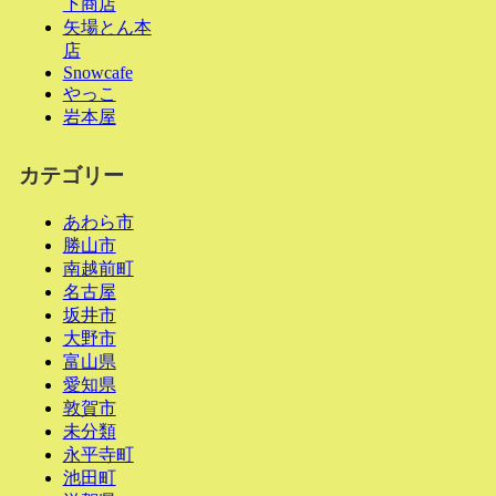
下商店
矢場とん本
店
Snowcafe
やっこ
岩本屋
カテゴリー
あわら市
勝山市
南越前町
名古屋
坂井市
大野市
富山県
愛知県
敦賀市
未分類
永平寺町
池田町