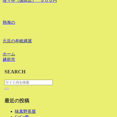
珍々亭（国高店） ５００円
熱海の
元旦の牟岐縄屋
ホーム
越前市
SEARCH
最近の投稿
味真野茶屋
CoCo壱