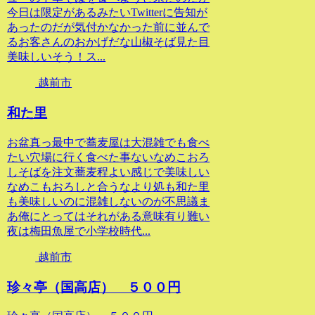
今日は限定があるみたいTwitterに告知が
あったのだが気付かなかった前に並んで
るお客さんのおかげだな山椒そば見た目
美味しいそう！ス...
越前市
和た里
お盆真っ最中で蕎麦屋は大混雑でも食べ
たい穴場に行く食べた事ないなめこおろ
しそばを注文蕎麦程よい感じで美味しい
なめこもおろしと合うなより処も和た里
も美味しいのに混雑しないのが不思議ま
あ俺にとってはそれがある意味有り難い
夜は梅田魚屋で小学校時代...
越前市
珍々亭（国高店） ５００円