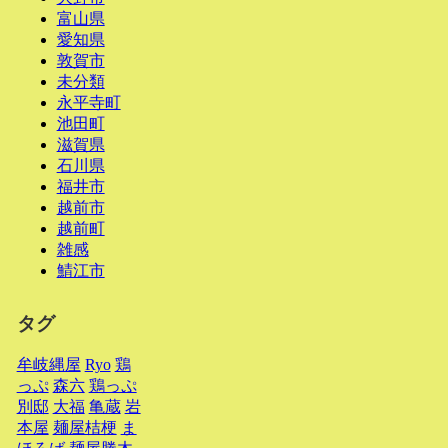
富山県
愛知県
敦賀市
未分類
永平寺町
池田町
滋賀県
石川県
福井市
越前市
越前町
雑感
鯖江市
タグ
牟岐縄屋
Ryo
鶏
っぷ
森六
鶏っぷ
別邸
大福
亀蔵
岩
本屋
麺屋桔梗
ま