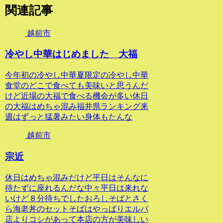
関連記事
越前市
冷やし中華はじめました 大福
今年初の冷やし中華夏限定の冷やし中華
食堂のどこで食べても美味いと思うんだ
けど近場の大福で食べる機会が多い休日
の大福はめちゃ混み福井県ランキング来
週はずっと猛暑みたい身体もたんな
越前市
宗近
休日はめちゃ混みだけど平日はそんなに
待たずに座れるんだな中々平日は来れな
いけど８分待ちでしたおろしそばとさく
ら海老丼のセットそばはやっぱりエルパ
店よりコシがあって本店の方が美味しい