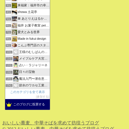
来福家：福井市の幸せリフォーム物語
3位
showa 土花亭
4位
〓 あとりえはるかの日々悠悠 〓
5位
福井 お菓子教室 petit sugarland
6位
愛犬とみる世界
7位
Made in fukui design
8位
こんぶ専門店のスタッフ日記
9位
王様のむしぱんのブログ
10位
メイプルケア大宮デイサービス
11位
占い・ラジャリーネ
12位
日々の宝物
13位
魔法入門〜潜在意識〜真を見抜く秘法〜
14位
節水のワカセ工業のブログ
15位
このカテゴリを全て表示
参加する
このブログに投票する
おいしい蕎麦、中華そばを求めて彷徨うブログ
© 2012 おいしい蕎麦、中華そばを求めて彷徨うブログ.