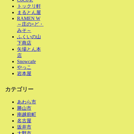
トックリ軒
まるとん屋
RAMEN W
～庄の×ど・
みそ～
ふくいの山
下商店
矢場とん本
店
Snowcafe
やっこ
岩本屋
カテゴリー
あわら市
勝山市
南越前町
名古屋
坂井市
大野市