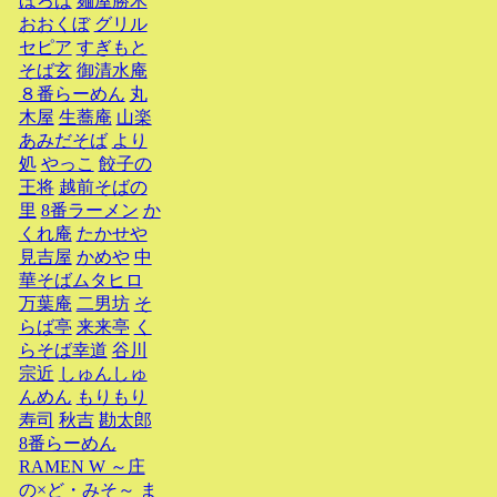
ほろば
麺屋勝木
おおくぼ
グリル
セピア
すぎもと
そば玄
御清水庵
８番らーめん
丸
木屋
生蕎庵
山楽
あみだそば
より
処
やっこ
餃子の
王将
越前そばの
里
8番ラーメン
か
くれ庵
たかせや
見吉屋
かめや
中
華そばムタヒロ
万葉庵
二男坊
そ
らば亭
来来亭
く
らそば幸道
谷川
宗近
しゅんしゅ
んめん
もりもり
寿司
秋吉
勘太郎
8番らーめん
RAMEN W ～庄
の×ど・みそ～
ま