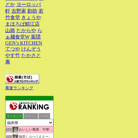
どか
ヨーロッパ
軒
吉野家
勘助
若
竹食堂
きょうや
まほろば鯖江店
山路
たからや
ら
ぁ麺食堂W
葉隠
GEN’s KITCHEN
てつや
けんぞう
やす竹
たかさと
庵
蕎麦ランキング
ランキング
ポイント
ブロ画
おいしい蕎麦、中華そばを求めて彷徨うブログ
1位
福井しらべ | ええーっ！？そうなんや！知らんかったわ。
2位