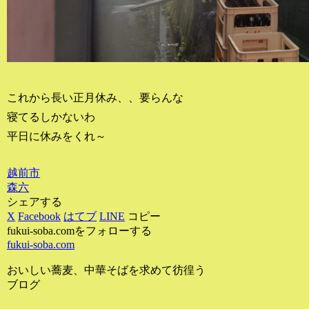
これから長い正月休み、、要らんな
寝てるしかないわ
平日に休みをくれ～
越前市
森六
シェアする
X
Facebook
はてブ
LINE
コピー
fukui-soba.comをフォローする
fukui-soba.com
おいしい蕎麦、中華そばを求めて彷徨う
ブログ