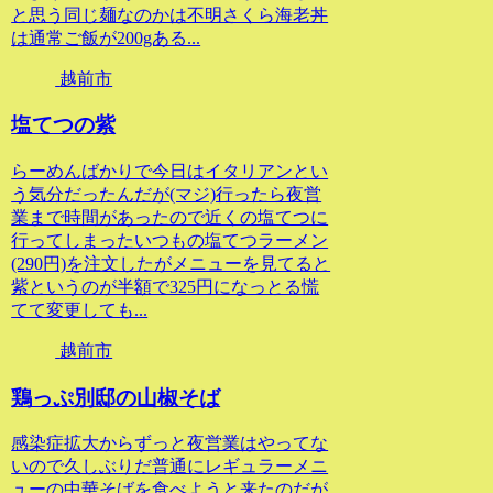
と思う同じ麺なのかは不明さくら海老丼
は通常ご飯が200gある...
越前市
塩てつの紫
らーめんばかりで今日はイタリアンとい
う気分だったんだが(マジ)行ったら夜営
業まで時間があったので近くの塩てつに
行ってしまったいつもの塩てつラーメン
(290円)を注文したがメニューを見てると
紫というのが半額で325円になっとる慌
てて変更しても...
越前市
鶏っぷ別邸の山椒そば
感染症拡大からずっと夜営業はやってな
いので久しぶりだ普通にレギュラーメニ
ューの中華そばを食べようと来たのだが