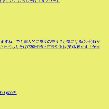
きました。おろしそば（６２０円）
りますね。でも個人的に蕎麦の香り？が気になる(苦手)時が
-^)もりそば(720円)橋下市長やるね(笑)阪神がまさか日
り)600円