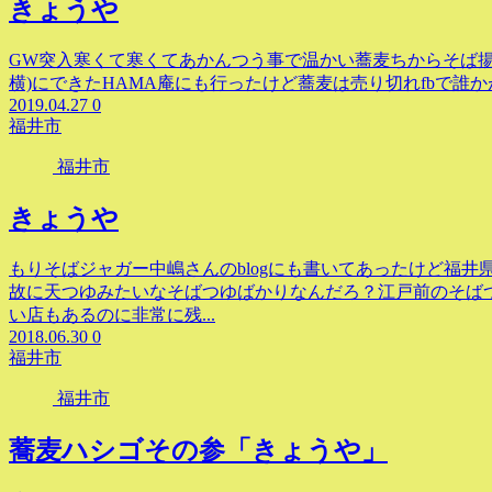
きょうや
GW突入寒くて寒くてあかんつう事で温かい蕎麦ちからそば揚
横)にできたHAMA庵にも行ったけど蕎麦は売り切れfbで誰
2019.04.27
0
福井市
福井市
きょうや
もりそばジャガー中嶋さんのblogにも書いてあったけど福
故に天つゆみたいなそばつゆばかりなんだろ？江戸前のそば
い店もあるのに非常に残...
2018.06.30
0
福井市
福井市
蕎麦ハシゴその参「きょうや」