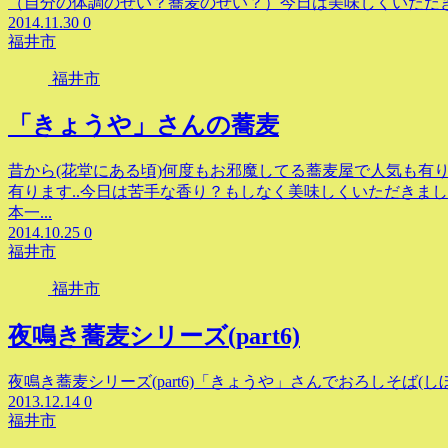
（自分の体調のせい？蕎麦のせい？）今日は美味しくいただ
2014.11.30
0
福井市
福井市
「きょうや」さんの蕎麦
昔から(花堂にある頃)何度もお邪魔してる蕎麦屋で人気も有
有ります..今日は苦手な香り？もしなく美味しくいただきました(^
本一...
2014.10.25
0
福井市
福井市
夜鳴き蕎麦シリーズ(part6)
夜鳴き蕎麦シリーズ(part6)「きょうや」さんでおろしそば(しぼ
2013.12.14
0
福井市