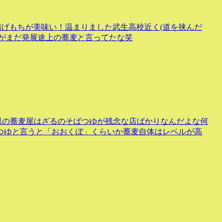
げもちが美味い！温まりました武生高校近く(道を挟んだ
かがまだ発展途上の蕎麦と言ってたな笑
井県の蕎麦屋はざるのそばつゆが残念な店ばかりなんだよな何
つゆと言うと「おおくぼ」くらいか蕎麦自体はレベルが高