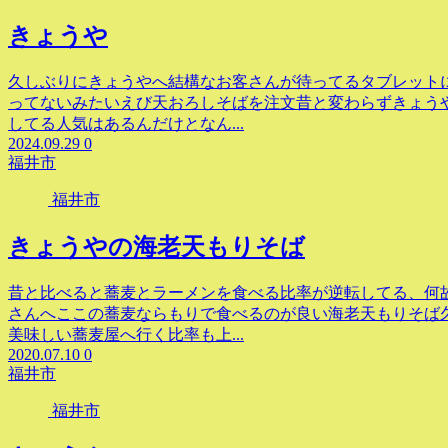
きょうや
久しぶりにきょうやへ結構なお客さんが待ってるタブレット
ってないみたいえび天おろしそばを注文昔と変わらずきょう
してる人気はあるんだけとなん...
2024.09.29
0
福井市
福井市
きょうやの海老天もりそば
昔と比べると蕎麦とラーメンを食べる比率が逆転してる、何
さんへここの蕎麦ならもりで食べるのが良い海老天もりそば
美味しい蕎麦屋へ行く比率も上...
2020.07.10
0
福井市
福井市