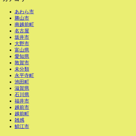
あわら市
勝山市
南越前町
名古屋
坂井市
大野市
富山県
愛知県
敦賀市
未分類
永平寺町
池田町
滋賀県
石川県
福井市
越前市
越前町
雑感
鯖江市