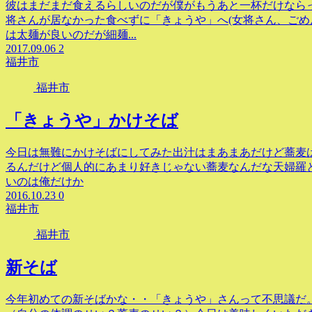
彼はまだまだ食えるらしいのだが僕がもうあと一杯だけなら
将さんが居なかった食べずに「きょうや」へ(女将さん、ごめ
は太麺が良いのだが細麺...
2017.09.06
2
福井市
福井市
「きょうや」かけそば
今日は無難にかけそばにしてみた出汁はまあまあだけど蕎麦は
るんだけど個人的にあまり好きじゃない蕎麦なんだな天婦羅と
いのは俺だけか
2016.10.23
0
福井市
福井市
新そば
今年初めての新そばかな・・「きょうや」さんって不思議だ