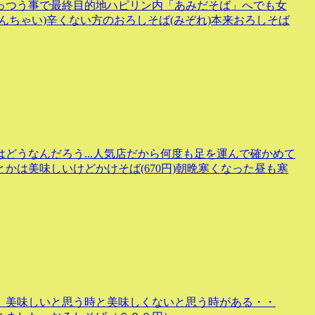
っつう事で最終目的地ハピリン内「あみだそば」へでも女
んちゃい)辛くない方のおろしそば(みぞれ)本来おろしそば
どうなんだろう...人気店だから何度も足を運んで確かめて
かは美味しいけどかけそば(670円)朝晩寒くなった昼も寒
。美味しいと思う時と美味しくないと思う時がある・・