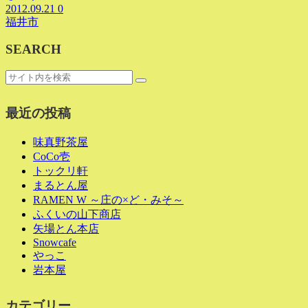
2012.09.21
0
福井市
SEARCH
最近の投稿
味真野茶屋
CoCo壱
トックリ軒
まるとん屋
RAMEN W ～庄の×ど・みそ～
ふくいの山下商店
矢場とん本店
Snowcafe
やっこ
岩本屋
カテゴリー