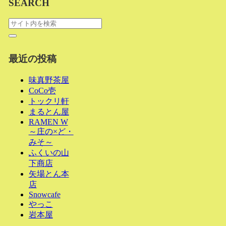
SEARCH
最近の投稿
味真野茶屋
CoCo壱
トックリ軒
まるとん屋
RAMEN W
～庄の×ど・
みそ～
ふくいの山
下商店
矢場とん本
店
Snowcafe
やっこ
岩本屋