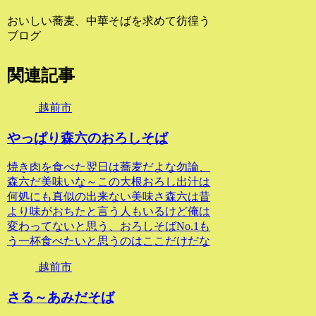
おいしい蕎麦、中華そばを求めて彷徨う
ブログ
関連記事
越前市
やっぱり森六のおろしそば
焼き肉を食べた翌日は蕎麦だよな勿論、
森六だ美味いな～この大根おろし出汁は
何処にも真似の出来ない美味さ森六は昔
より味がおちたと言う人もいるけど俺は
変わってないと思う、おろしそばNo.1も
う一杯食べたいと思うのはここだけだな
越前市
さる～あみだそば