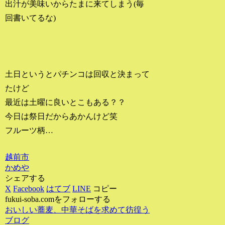
出汁が美味いからたまに来てしまう(毎
回書いてるな)
土日というとパチンコは回収と決まって
たけど
最近は土曜に良いとこもある？？
今日は祭日だからあかんけど笑
フルーツ柄…
越前市
かめや
シェアする
X
Facebook
はてブ
LINE
コピー
fukui-soba.comをフォローする
おいしい蕎麦、中華そばを求めて彷徨う
ブログ