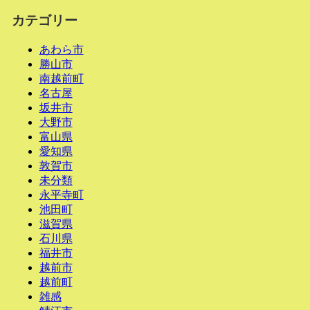
カテゴリー
あわら市
勝山市
南越前町
名古屋
坂井市
大野市
富山県
愛知県
敦賀市
未分類
永平寺町
池田町
滋賀県
石川県
福井市
越前市
越前町
雑感