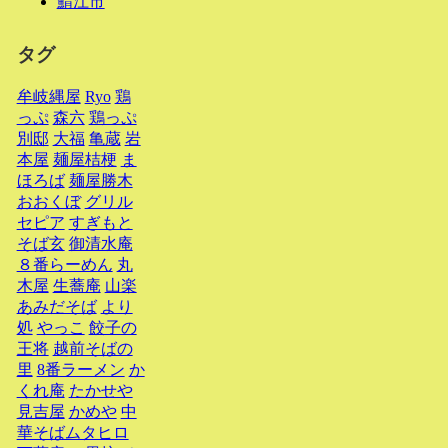
鯖江市
タグ
牟岐縄屋
Ryo
鶏
っぷ
森六
鶏っぷ
別邸
大福
亀蔵
岩
本屋
麺屋桔梗
ま
ほろば
麺屋勝木
おおくぼ
グリル
セピア
すぎもと
そば玄
御清水庵
８番らーめん
丸
木屋
生蕎庵
山楽
あみだそば
より
処
やっこ
餃子の
王将
越前そばの
里
8番ラーメン
か
くれ庵
たかせや
見吉屋
かめや
中
華そばムタヒロ