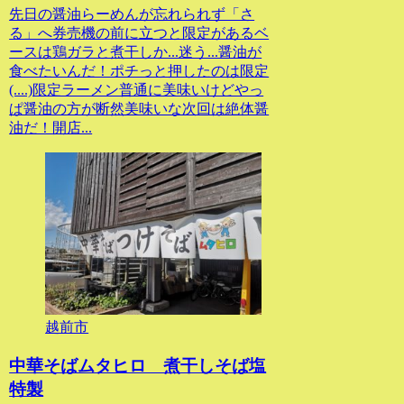
先日の醤油らーめんが忘れられず「さ
る」へ券売機の前に立つと限定があるベ
ースは鶏ガラと煮干しか...迷う...醤油が
食べたいんだ！ポチっと押したのは限定
(....)限定ラーメン普通に美味いけどやっ
ぱ醤油の方が断然美味いな次回は絶体醤
油だ！開店...
越前市
中華そばムタヒロ 煮干しそば塩
特製