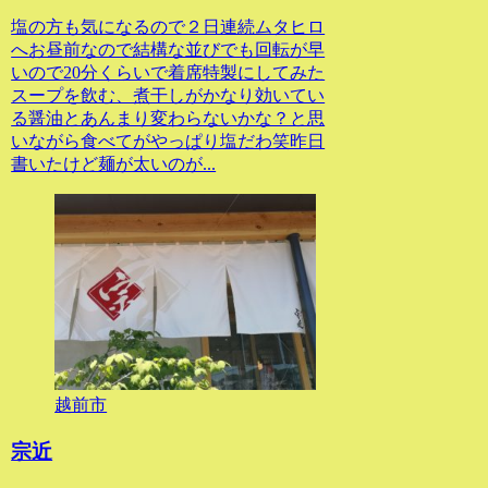
塩の方も気になるので２日連続ムタヒロ
へお昼前なので結構な並びでも回転が早
いので20分くらいで着席特製にしてみた
スープを飲む、煮干しがかなり効いてい
る醤油とあんまり変わらないかな？と思
いながら食べてがやっぱり塩だわ笑昨日
書いたけど麺が太いのが...
越前市
宗近