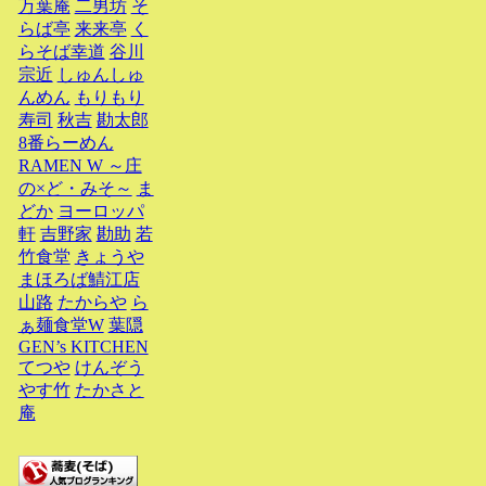
万葉庵
二男坊
そ
らば亭
来来亭
く
らそば幸道
谷川
宗近
しゅんしゅ
んめん
もりもり
寿司
秋吉
勘太郎
8番らーめん
RAMEN W ～庄
の×ど・みそ～
ま
どか
ヨーロッパ
軒
吉野家
勘助
若
竹食堂
きょうや
まほろば鯖江店
山路
たからや
ら
ぁ麺食堂W
葉隠
GEN’s KITCHEN
てつや
けんぞう
やす竹
たかさと
庵