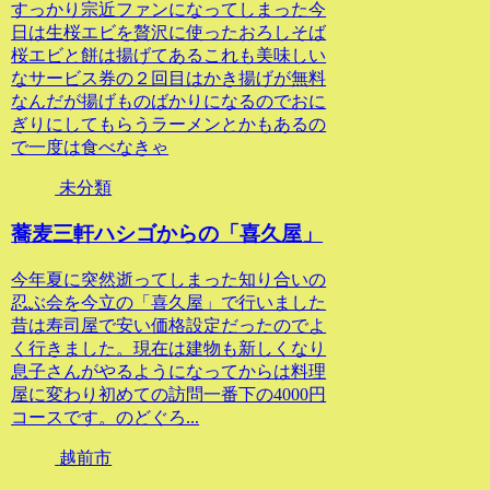
すっかり宗近ファンになってしまった今
日は生桜エビを贅沢に使ったおろしそば
桜エビと餅は揚げてあるこれも美味しい
なサービス券の２回目はかき揚げが無料
なんだが揚げものばかりになるのでおに
ぎりにしてもらうラーメンとかもあるの
で一度は食べなきゃ
未分類
蕎麦三軒ハシゴからの「喜久屋」
今年夏に突然逝ってしまった知り合いの
忍ぶ会を今立の「喜久屋」で行いました
昔は寿司屋で安い価格設定だったのでよ
く行きました。現在は建物も新しくなり
息子さんがやるようになってからは料理
屋に変わり初めての訪問一番下の4000円
コースです。のどぐろ...
越前市