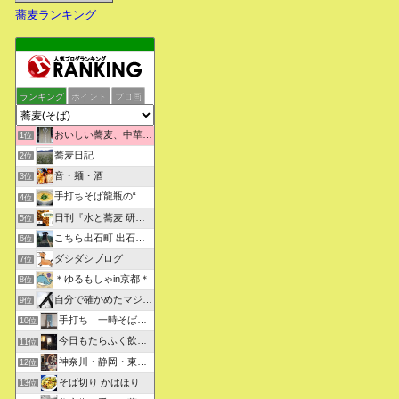
蕎麦ランキング
ランキング
ポイント
ブロ画
おいしい蕎麦、中華そばを求めて彷徨うブログ
1位
蕎麦日記
2位
音・麺・酒
3位
手打ちそば龍瓶の“いつも心に太陽を”
4位
日刊『水と蕎麦 研究図鑑』
5位
こちら出石町 出石そばの「田中屋食品製造部」
6位
ダシダシブログ
7位
＊ゆるもしゃin京都＊
8位
自分で確かめたマジな近現代史・グルメな蕎麦・キレイなお花さん
9位
手打ち 一時そば (店主の軟式ホームページ）
10位
今日もたらふく飲んで食べた -湖月四代目嫁日記-
11位
神奈川・静岡・東京の蕎麦屋の評判と口コミ
12位
そば切り かはほり
13位