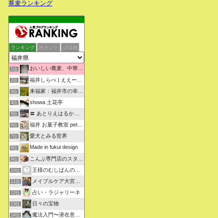
蕎麦ランキング
ランキング
ポイント
ブロ画
おいしい蕎麦、中華そばを求めて彷徨うブログ
1位
福井しらべ | ええーっ！？そうなんや！知らんかったわ。
2位
来福家：福井市の幸せリフォーム物語
3位
showa 土花亭
4位
〓 あとりえはるかの日々悠悠 〓
5位
福井 お菓子教室 petit sugarland
6位
愛犬とみる世界
7位
Made in fukui design
8位
こんぶ専門店のスタッフ日記
9位
王様のむしぱんのブログ
10位
メイプルケア大宮デイサービス
11位
占い・ラジャリーネ
12位
日々の宝物
13位
魔法入門〜潜在意識〜真を見抜く秘法〜
14位