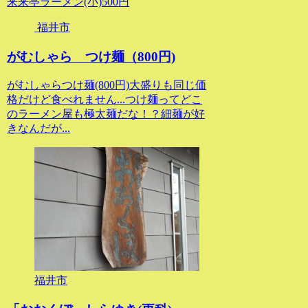
来来亭ラーメン(小)500円
福井市
がむしゃら つけ麺（800円)
がむしゃらつけ麺(800円)大盛りも同じ価
格だけど食べれません...つけ麺ってどこ
のラーメン屋も極太麺だな！？細麺が好
きなんだが...
福井市