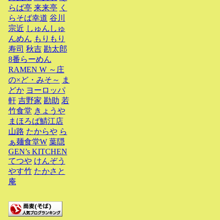
らば亭
来来亭
く
らそば幸道
谷川
宗近
しゅんしゅ
んめん
もりもり
寿司
秋吉
勘太郎
8番らーめん
RAMEN W ～庄
の×ど・みそ～
ま
どか
ヨーロッパ
軒
吉野家
勘助
若
竹食堂
きょうや
まほろば鯖江店
山路
たからや
ら
ぁ麺食堂W
葉隠
GEN’s KITCHEN
てつや
けんぞう
やす竹
たかさと
庵