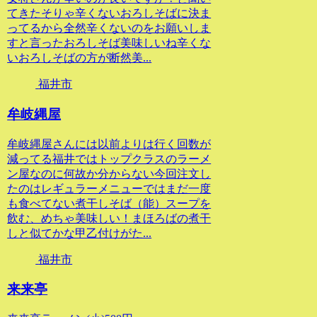
てきたそりゃ辛くないおろしそばに決ま
ってるから全然辛くないのをお願いしま
すと言ったおろしそば美味しいね辛くな
いおろしそばの方が断然美...
福井市
牟岐縄屋
牟岐縄屋さんには以前よりは行く回数が
減ってる福井ではトップクラスのラーメ
ン屋なのに何故か分からない今回注文し
たのはレギュラーメニューではまだ一度
も食べてない煮干しそば（能）スープを
飲む、めちゃ美味しい！まほろばの煮干
しと似てかな甲乙付けがた...
福井市
来来亭