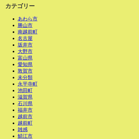
カテゴリー
あわら市
勝山市
南越前町
名古屋
坂井市
大野市
富山県
愛知県
敦賀市
未分類
永平寺町
池田町
滋賀県
石川県
福井市
越前市
越前町
雑感
鯖江市