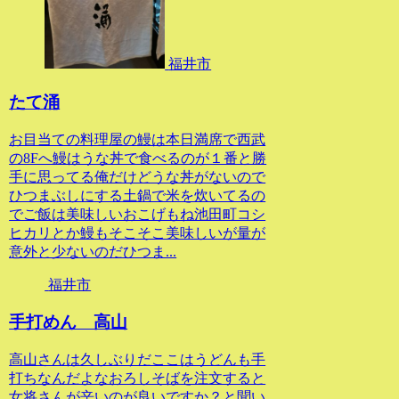
福井市
たて涌
お目当ての料理屋の鰻は本日満席で西武
の8Fへ鰻はうな丼で食べるのが１番と勝
手に思ってる俺だけどうな丼がないので
ひつまぶしにする土鍋で米を炊いてるの
でご飯は美味しいおこげもね池田町コシ
ヒカリとか鰻もそこそこ美味しいが量が
意外と少ないのだひつま...
福井市
手打めん 高山
高山さんは久しぶりだここはうどんも手
打ちなんだよなおろしそばを注文すると
女将さんが辛いのが良いですか？と聞い