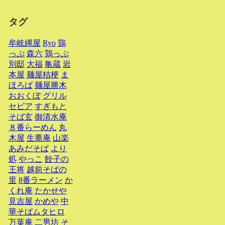
タグ
牟岐縄屋
Ryo
鶏
っぷ
森六
鶏っぷ
別邸
大福
亀蔵
岩
本屋
麺屋桔梗
ま
ほろば
麺屋勝木
おおくぼ
グリル
セピア
すぎもと
そば玄
御清水庵
８番らーめん
丸
木屋
生蕎庵
山楽
あみだそば
より
処
やっこ
餃子の
王将
越前そばの
里
8番ラーメン
か
くれ庵
たかせや
見吉屋
かめや
中
華そばムタヒロ
万葉庵
二男坊
そ