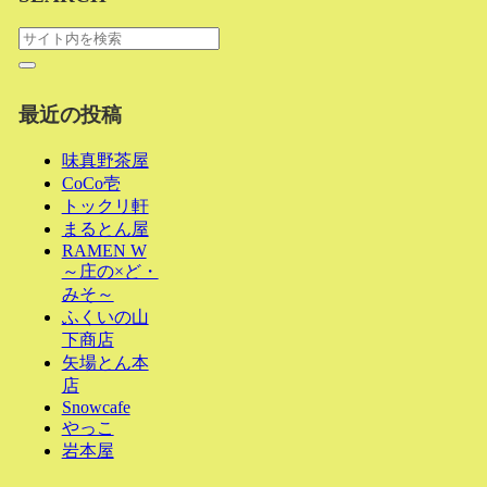
最近の投稿
味真野茶屋
CoCo壱
トックリ軒
まるとん屋
RAMEN W
～庄の×ど・
みそ～
ふくいの山
下商店
矢場とん本
店
Snowcafe
やっこ
岩本屋