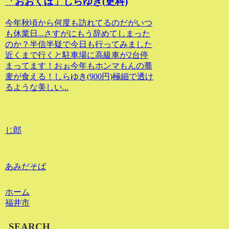
「おおくぼ」しらゆき(更科)
今年秋頃から何度も訪れてるのだがいつ
も休業日...さすがにもう辞めてしまった
のか？半信半疑で今日も行ってみました
近くまで行くと駐車場に高級車が2台停
まってます！おぉ今年もホンマもんの蕎
麦が食える！しらゆき(900円)極細で透け
るような美しい...
じ郎
あみだそば
ホーム
福井市
SEARCH