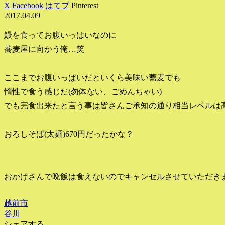
X
Facebook
はてブ
Pinterest
2017.04.09
鰻を食ってお腹いっはいなのに
蕎麦屋に向かう俺…笑
ここまでお腹いっぱいだといくら美味い蕎麦でも
惰性で食う感じだ(勿体ない、ごめんちゃい)
でも完食出来たと言う事は皆さんご承知の通り相当レベルは
おろしそば(太麺)670円だったかな？
おかげさんで晩飯は食えないのでキャンセルさせていただき
越前市
谷川
シェアする