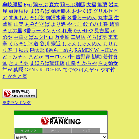
牟岐縄屋
Ryo
鶏っぷ
森六
鶏っぷ別邸
大福
亀蔵
岩本
屋
麺屋桔梗
まほろば
麺屋勝木
おおくぼ
グリルセピ
ア
すぎもと
そば玄
御清水庵
８番らーめん
丸木屋
生
蕎庵
山楽
あみだそば
より処
やっこ
餃子の王将
越前
そばの里
8番ラーメン
かくれ庵
たかせや
見吉屋
か
めや
中華そばムタヒロ
万葉庵
二男坊
そらば亭
来来
亭
くらそば幸道
谷川
宗近
しゅんしゅんめん
もりも
り寿司
秋吉
勘太郎
8番らーめん
RAMEN W ～庄の×
ど・みそ～
まどか
ヨーロッパ軒
吉野家
勘助
若竹食
堂
きょうや
まほろば鯖江店
山路
たからや
らぁ麺食
堂W
葉隠
GEN’s KITCHEN
てつや
けんぞう
やす竹
たかさと庵
蕎麦ランキング
ランキング
ポイント
ブロ画