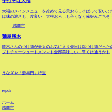
手打そば大福
大福のメインメニューを改めて見る天おろしそばって安いよ
は味の濃さも丁度良い！大根おろしも辛くなく俺好みごちそ
越前市
麺屋勝木
勝木さんのつけ麺が最近のお気に入り先日は塩つけ麺だった
プもチャーシューもメンマも全部美味しい！暫くは通うかも
うなぎや「源与門」特重
espoir
ホーム
越前市