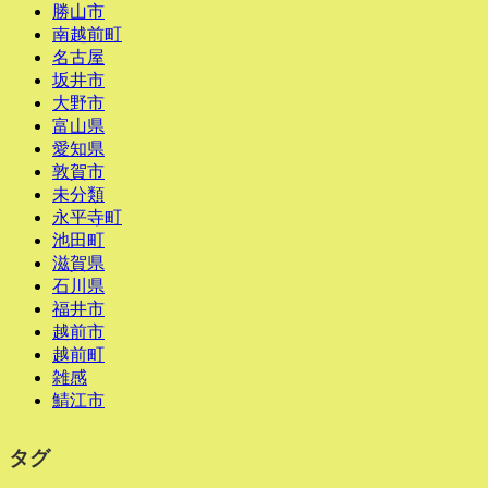
勝山市
南越前町
名古屋
坂井市
大野市
富山県
愛知県
敦賀市
未分類
永平寺町
池田町
滋賀県
石川県
福井市
越前市
越前町
雑感
鯖江市
タグ