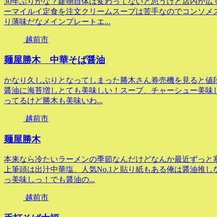
30年ぶりかな？建物自体は変わってないと思うけど店内が広
ーマイルイ定食を注文クリームスープは苦手なのでコンソメ
り薄味だなメインプレートエ...
越前市
麺屋勝木 中華そば醤油
かなり久しぶりとなってしまった勝木さん券売機を見ると値
醤油に海苔増しとても美味しい！スープ、チャーシュー美味し
ってるけど勝木も美味いわ...
越前市
麺屋勝木
本来なら冷たいラーメンの季節なんだけどなんか最近ずっと
上筆頭は出汁中華塩、人気No.1と貼り紙もある俺は醤油推
っ美味しっ！でも醤油の...
越前市