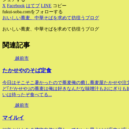
X
Facebook
はてブ
LINE
コピー
fukui-soba.comをフォローする
おいしい蕎麦、中華そばを求めて彷徨うブログ
おいしい蕎麦、中華そばを求めて彷徨うブログ
関連記事
越前市
たかせやのそば定食
今日はそこそこ暑かったので蕎麦俺の癒し蕎麦屋たかせや注文
ど｢だかせや｣の蕎麦は俺は好きなんだな味噌汁もおにぎりも
いは待ったぞ食べてる...
越前市
マイルイ