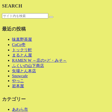
SEARCH
最近の投稿
味真野茶屋
CoCo壱
トックリ軒
まるとん屋
RAMEN W ～庄の×ど・みそ～
ふくいの山下商店
矢場とん本店
Snowcafe
やっこ
岩本屋
カテゴリー
あわら市