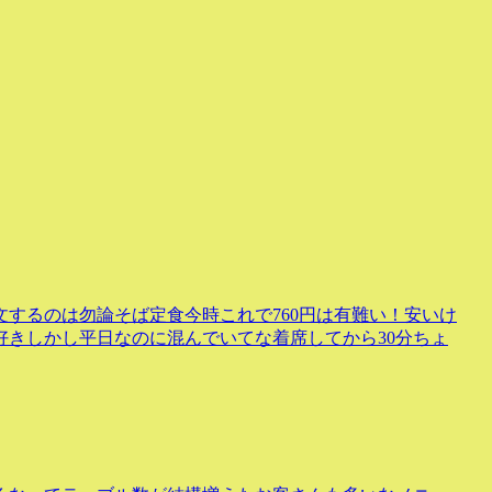
するのは勿論そば定食今時これで760円は有難い！安いけ
好きしかし平日なのに混んでいてな着席してから30分ちょ