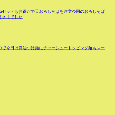
ねセットもお得だで天おろしそばを注文今回のおろしそば
うさまでした
ので今日は醤油つけ麺にチャーシュートッピング麺もスー