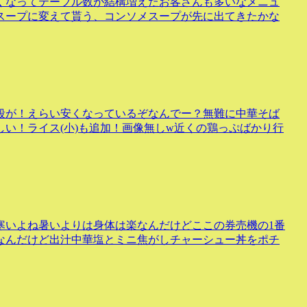
くなってテーブル数が結構増えたお客さんも多いなメニュ
スープに変えて貰う、コンソメスープが先に出てきたかな
段が！えらい安くなっているぞなんでー？無難に中華そば
い！ライス(小)も追加！画像無しw近くの鶏っぷばかり行
寒いよね暑いよりは身体は楽なんだけどここの券売機の1番
しなんだけど出汁中華塩とミニ焦がしチャーシュー丼をポチ