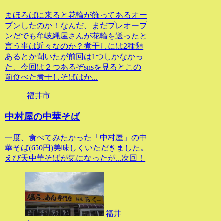
まほろばに来ると花輪が飾ってあるオー
プンしたのか！なんだ、まだプレオープ
ンだでも牟岐縄屋さんが花輪を送ったと
言う事は近々なのか？煮干しには2種類
あるとか聞いたが前回は1つしかなかっ
た、今回は２つあるぞsnsを見るとこの
前食べた煮干しそばはか...
福井市
中村屋の中華そば
一度、食べてみたかった「中村屋」の中
華そば(650円)美味しくいただきました。
えび天中華そばが気になったが...次回！
福井