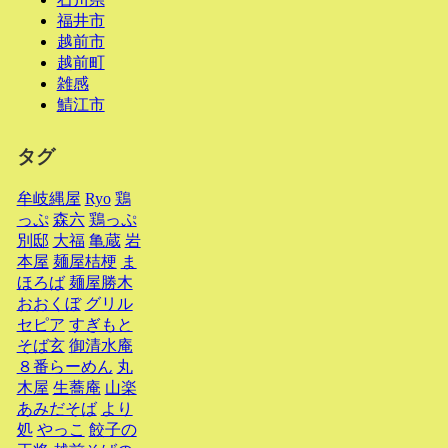
福井市
越前市
越前町
雑感
鯖江市
タグ
牟岐縄屋
Ryo
鶏
っぷ
森六
鶏っぷ
別邸
大福
亀蔵
岩
本屋
麺屋桔梗
ま
ほろば
麺屋勝木
おおくぼ
グリル
セピア
すぎもと
そば玄
御清水庵
８番らーめん
丸
木屋
生蕎庵
山楽
あみだそば
より
処
やっこ
餃子の