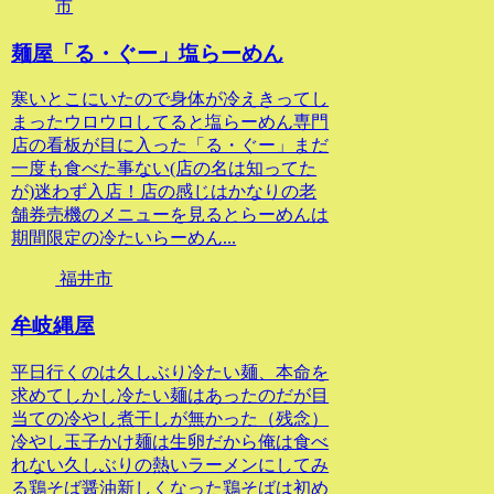
市
麺屋「る・ぐー」塩らーめん
寒いとこにいたので身体が冷えきってし
まったウロウロしてると塩らーめん専門
店の看板が目に入った「る・ぐー」まだ
一度も食べた事ない(店の名は知ってた
が)迷わず入店！店の感じはかなりの老
舗券売機のメニューを見るとらーめんは
期間限定の冷たいらーめん...
福井市
牟岐縄屋
平日行くのは久しぶり冷たい麺、本命を
求めてしかし冷たい麺はあったのだが目
当ての冷やし煮干しが無かった（残念）
冷やし玉子かけ麺は生卵だから俺は食べ
れない久しぶりの熱いラーメンにしてみ
る鶏そば醤油新しくなった鶏そばは初め