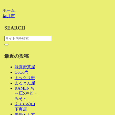
ホーム
福井市
SEARCH
最近の投稿
味真野茶屋
CoCo壱
トックリ軒
まるとん屋
RAMEN W
～庄の×ど・
みそ～
ふくいの山
下商店
矢場とん本