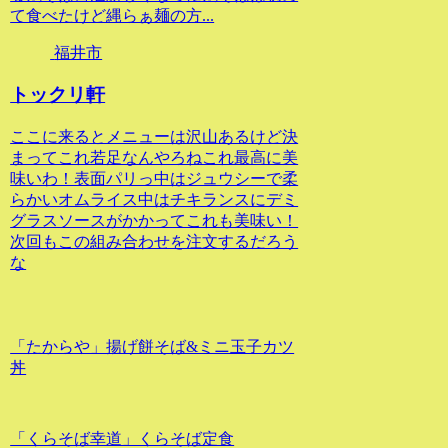
て食べたけど縄らぁ麺の方...
福井市
トックリ軒
ここに来るとメニューは沢山あるけど決
まってこれ若足なんやろねこれ最高に美
味いわ！表面パリっ中はジュウシーで柔
らかいオムライス中はチキランスにデミ
グラスソースがかかってこれも美味い！
次回もこの組み合わせを注文するだろう
な
「たからや」揚げ餅そば&ミニ玉子カツ
丼
「くらそば幸道」くらそば定食