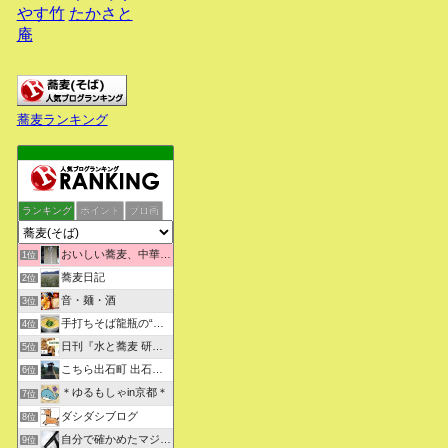
やす竹
たかさと
庵
蕎麦ランキング
ランキング
ポイント
ブロ画
おいしい蕎麦、中華そばを求めて彷徨うブログ
1位
蕎麦日記
2位
音・麺・酒
3位
手打ちそば龍瓶の“いつも心に太陽を”
4位
日刊『水と蕎麦 研究図鑑』
5位
こちら出石町 出石そばの「田中屋食品製造部」
6位
＊ゆるもしゃin京都＊
7位
ダシダシブログ
8位
自分で確かめたマジな近現代史・グルメな蕎麦・キレイなお花さん
9位