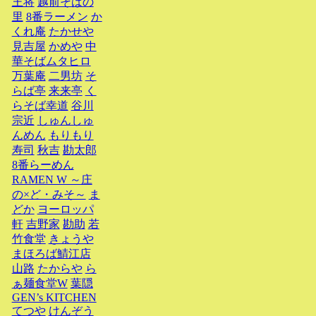
王将
越前そばの
里
8番ラーメン
か
くれ庵
たかせや
見吉屋
かめや
中
華そばムタヒロ
万葉庵
二男坊
そ
らば亭
来来亭
く
らそば幸道
谷川
宗近
しゅんしゅ
んめん
もりもり
寿司
秋吉
勘太郎
8番らーめん
RAMEN W ～庄
の×ど・みそ～
ま
どか
ヨーロッパ
軒
吉野家
勘助
若
竹食堂
きょうや
まほろば鯖江店
山路
たからや
ら
ぁ麺食堂W
葉隠
GEN’s KITCHEN
てつや
けんぞう