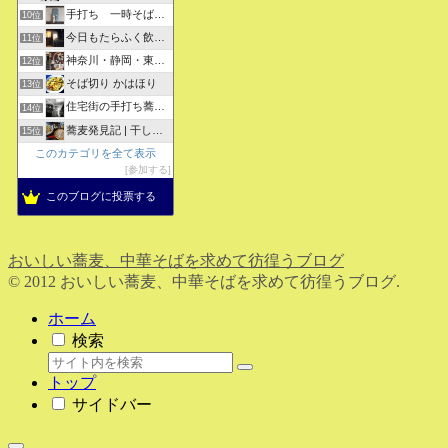
手打ち 一時そば (店主の軟式ホームページ）
10位
今日もたらふく飲んで食べた -湖月四代目嫁日記-
11位
神奈川・静岡・東京の蕎麦屋の評判と口コミ
12位
そば切り かはほり
13位
住宅街の手打ち蕎麦屋三代目ブログ
14位
蕎麦発見記 | 干しそばをメインにしたそばブログ
15位
このカテゴリを全て表示
参加する
このブログに投票する
おいしい蕎麦、中華そばを求めて彷徨うブログ
© 2012 おいしい蕎麦、中華そばを求めて彷徨うブログ.
ホーム
検索
トップ
サイドバー