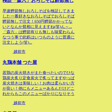
検証「森六」おろしそば鰹節無し
早速鰹節無しおろしそばを検証してきま
した一番好きなおろしそばでおろしそば
鰹節無しで注文！650円鰹節かかってな
いとなんか貧相に見えますね(笑)ん～...
「森六」は鰹節有りも無しも味変わらん
なつう事で此処はいつものように普通に
注文しよう(笑)...
越前市
丸鶏本舗 つた屋
若鶏の炭火焼きがまた食べたいのでひな
鶏炭火炙り定食炭火で炙ってますやっぱ
炭火焼きは美味しい！お肉は柔らかい方
が良い！他にもメニューあるんだけどこ
れからもこのメニューばかりになりそう
越前市