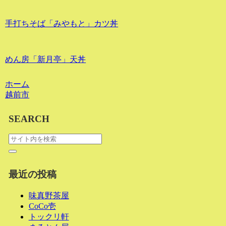
手打ちそば「みやもと」カツ丼
めん房「新月亭」天丼
ホーム
越前市
SEARCH
最近の投稿
味真野茶屋
CoCo壱
トックリ軒