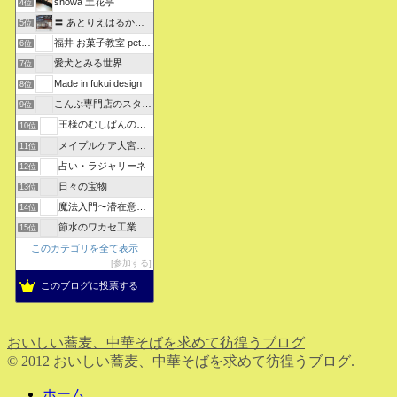
showa 土花亭
4位
〓 あとりえはるかの日々悠悠 〓
5位
福井 お菓子教室 petit sugarland
6位
愛犬とみる世界
7位
Made in fukui design
8位
こんぶ専門店のスタッフ日記
9位
王様のむしぱんのブログ
10位
メイプルケア大宮デイサービス
11位
占い・ラジャリーネ
12位
日々の宝物
13位
魔法入門〜潜在意識〜真を見抜く秘法〜
14位
節水のワカセ工業のブログ
15位
このカテゴリを全て表示
参加する
このブログに投票する
おいしい蕎麦、中華そばを求めて彷徨うブログ
© 2012 おいしい蕎麦、中華そばを求めて彷徨うブログ.
ホーム