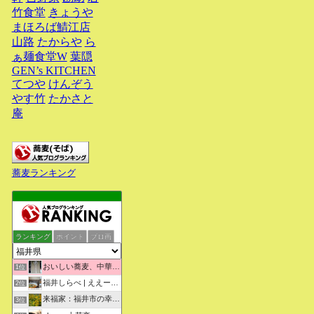
竹食堂
きょうや
まほろば鯖江店
山路
たからや
ら
ぁ麺食堂W
葉隠
GEN’s KITCHEN
てつや
けんぞう
やす竹
たかさと
庵
蕎麦ランキング
ランキング
ポイント
ブロ画
おいしい蕎麦、中華そばを求めて彷徨うブログ
1位
福井しらべ | ええーっ！？そうなんや！知らんかったわ。
2位
来福家：福井市の幸せリフォーム物語
3位