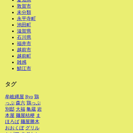
敦賀市
未分類
永平寺町
池田町
滋賀県
石川県
福井市
越前市
越前町
雑感
鯖江市
タグ
牟岐縄屋
Ryo
鶏
っぷ
森六
鶏っぷ
別邸
大福
亀蔵
岩
本屋
麺屋桔梗
ま
ほろば
麺屋勝木
おおくぼ
グリル