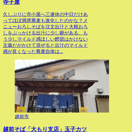
寺子屋
久しぶりに寺小屋へ三連休の中日だけあ
ってほぼ満席蕎麦も進化したのかな？メ
ニューおろしそばを注文出汁と大根おろ
しをぶっかける出汁に少し癖がある、も
う少しマイルド感ほしい鰹節はかけない
主義だがかけて混ぜると出汁のマイルド
感が良くなった蕎麦自体は...
越前市
越前そば「大もり支店」玉子カツ