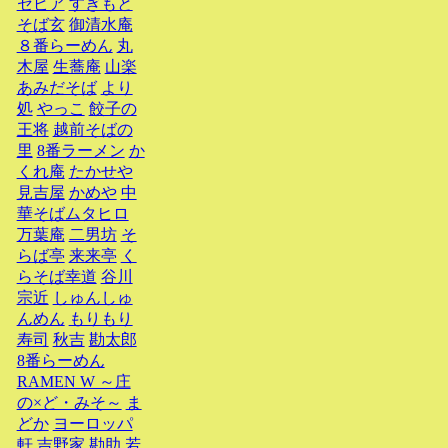
セピア
すぎもと
そば玄
御清水庵
８番らーめん
丸
木屋
生蕎庵
山楽
あみだそば
より
処
やっこ
餃子の
王将
越前そばの
里
8番ラーメン
か
くれ庵
たかせや
見吉屋
かめや
中
華そばムタヒロ
万葉庵
二男坊
そ
らば亭
来来亭
く
らそば幸道
谷川
宗近
しゅんしゅ
んめん
もりもり
寿司
秋吉
勘太郎
8番らーめん
RAMEN W ～庄
の×ど・みそ～
ま
どか
ヨーロッパ
軒
吉野家
勘助
若