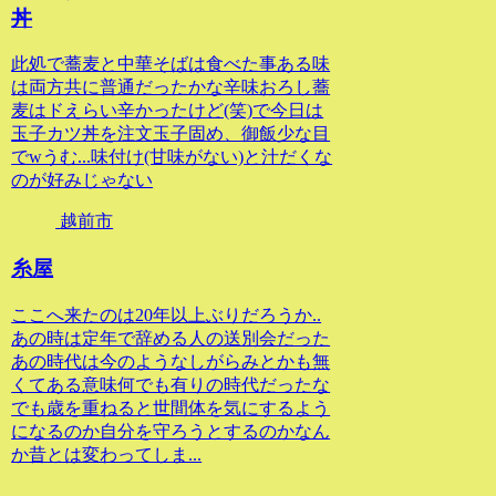
丼
此処で蕎麦と中華そばは食べた事ある味
は両方共に普通だったかな辛味おろし蕎
麦はドえらい辛かったけど(笑)で今日は
玉子カツ丼を注文玉子固め、御飯少な目
でwうむ...味付け(甘味がない)と汁だくな
のが好みじゃない
越前市
糸屋
ここへ来たのは20年以上ぶりだろうか..
あの時は定年で辞める人の送別会だった
あの時代は今のようなしがらみとかも無
くてある意味何でも有りの時代だったな
でも歳を重ねると世間体を気にするよう
になるのか自分を守ろうとするのかなん
か昔とは変わってしま...