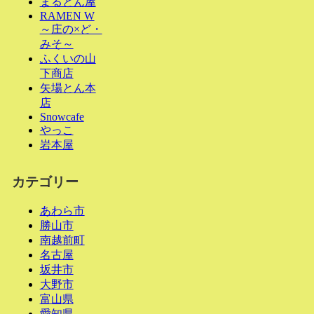
まるとん屋
RAMEN W
～庄の×ど・
みそ～
ふくいの山
下商店
矢場とん本
店
Snowcafe
やっこ
岩本屋
カテゴリー
あわら市
勝山市
南越前町
名古屋
坂井市
大野市
富山県
愛知県