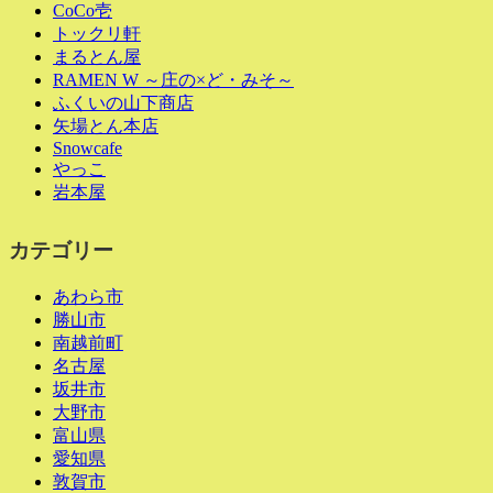
CoCo壱
トックリ軒
まるとん屋
RAMEN W ～庄の×ど・みそ～
ふくいの山下商店
矢場とん本店
Snowcafe
やっこ
岩本屋
カテゴリー
あわら市
勝山市
南越前町
名古屋
坂井市
大野市
富山県
愛知県
敦賀市