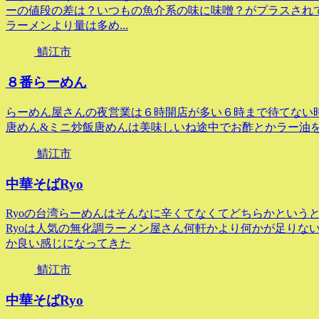
ーの値段の差は？いつもの魚介系の味に味噌？がプラスされ
ラーメンより量は多め...
鯖江市
８番らーめん
らーめん屋さんの夜営業は６時開店が多い６時まで待てない
唐めん&ミニ炒飯唐めんは美味しいね途中でお酢とかラー油
鯖江市
中華そばRyo
Ryoの台湾らーめんはそんなに辛くてなくてどちらかという
Ryoは人気の無化調ラーメン屋さん何軒かより何かが足りな
か良い感じになってきた
鯖江市
中華そばRyo