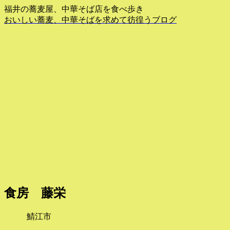
福井の蕎麦屋、中華そば店を食べ歩き
おいしい蕎麦、中華そばを求めて彷徨うブログ
食房 藤栄
鯖江市