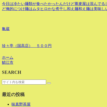
今日は冷たい麺類が食べたかったんだけど蕎麦屋は混んでるし
ど俺的につけ麺はムタヒロかな煮干し和え麺和え麺は美味し
亀蔵
珍々亭（国高店） ５００円
ホーム
鯖江市
SEARCH
最近の投稿
味真野茶屋