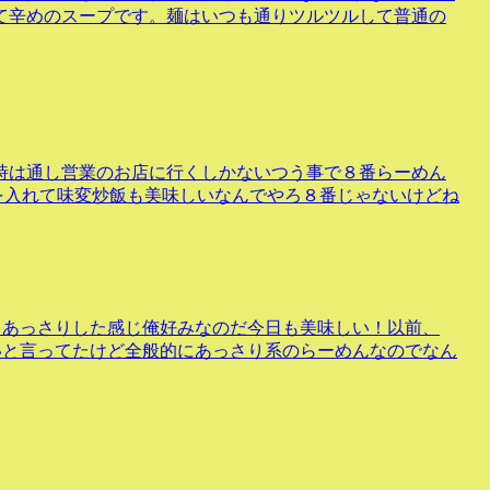
て辛めのスープです。麺はいつも通りツルツルして普通の
時は通し営業のお店に行くしかないつう事で８番らーめん
を入れて味変炒飯も美味しいなんでやろ８番じゃないけどね
とあっさりした感じ俺好みなのだ今日も美味しい！以前、
いと言ってたけど全般的にあっさり系のらーめんなのでなん