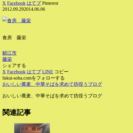
X
Facebook
はてブ
Pinterest
2012.09.29
2014.06.06
食房 藤栄
鯖江市
藤栄
シェアする
X
Facebook
はてブ
LINE
コピー
fukui-soba.comをフォローする
おいしい蕎麦、中華そばを求めて彷徨うブログ
おいしい蕎麦、中華そばを求めて彷徨うブログ
関連記事