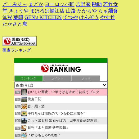
ど・みそ～
まどか
ヨーロッパ軒
吉野家
勘助
若竹食
堂
きょうや
まほろば鯖江店
山路
たからや
らぁ麺食
堂W
葉隠
GEN’s KITCHEN
てつや
けんぞう
やす竹
たかさと庵
蕎麦ランキング
ランキング
ポイント
ブロ画
おいしい蕎麦、中華そばを求めて彷徨うブログ
1位
蕎麦日記
2位
音・麺・酒
3位
手打ちそば龍瓶の“いつも心に太陽を”
4位
こちら出石町 出石そばの「田中屋食品製造部」
5位
日刊『水と蕎麦 研究図鑑』
6位
＊ゆるもしゃin京都＊
7位