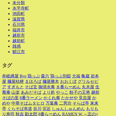
未分類
永平寺町
池田町
滋賀県
石川県
福井市
越前市
越前町
雑感
鯖江市
タグ
牟岐縄屋
Ryo
鶏っぷ
森六
鶏っぷ別邸
大福
亀蔵
岩本
屋
麺屋桔梗
まほろば
麺屋勝木
おおくぼ
グリルセピ
ア
すぎもと
そば玄
御清水庵
８番らーめん
丸木屋
生
蕎庵
山楽
あみだそば
より処
やっこ
餃子の王将
越前
そばの里
8番ラーメン
かくれ庵
たかせや
見吉屋
か
めや
中華そばムタヒロ
万葉庵
二男坊
そらば亭
来来
亭
くらそば幸道
谷川
宗近
しゅんしゅんめん
もりも
り寿司
秋吉
勘太郎
8番らーめん
RAMEN W ～庄の×