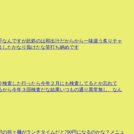
手なんですが此処のは和出汁だからから一味違う炙りチャ
ましたかなり負けたな笑打ち納めです
ラ検査した行ったら今年２月にも検査してるとか忘れて
るから今年３回検査だな結果いつもの通り異常無し、なん
円の担々麺がランチタイムだと790円になるのかな？メニュ