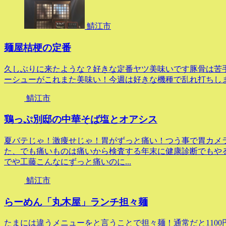
鯖江市
麺屋桔梗の定番
久しぶりに来たような？好きな定番ヤツ美味いです豚骨は苦
ーシューがこれまた美味い！今週は好きな機種で乱れ打ちし
鯖江市
鶏っぷ別邸の中華そば塩とオアシス
夏バテじゃ！激痩せじゃ！胃がずっと痛い！つう事で胃カメ
た、でも痛いものは痛いから検査する年末に健康診断でもや
でや工藤こんなにずっと痛いのに...
鯖江市
らーめん「丸木屋」ランチ担々麺
たまには違うメニューをと言うことで担々麺！通常だと1100