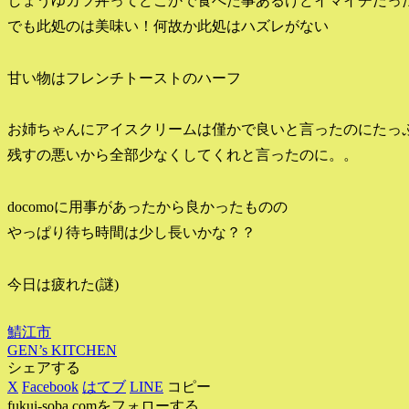
しょうゆカツ丼ってどこかで食べた事あるけどイマイチだっ
でも此処のは美味い！何故か此処はハズレがない
甘い物はフレンチトーストのハーフ
お姉ちゃんにアイスクリームは僅かで良いと言ったのにたっぷ
残すの悪いから全部少なくしてくれと言ったのに。。
docomoに用事があったから良かったものの
やっぱり待ち時間は少し長いかな？？
今日は疲れた(謎)
鯖江市
GEN’s KITCHEN
シェアする
X
Facebook
はてブ
LINE
コピー
fukui-soba.comをフォローする