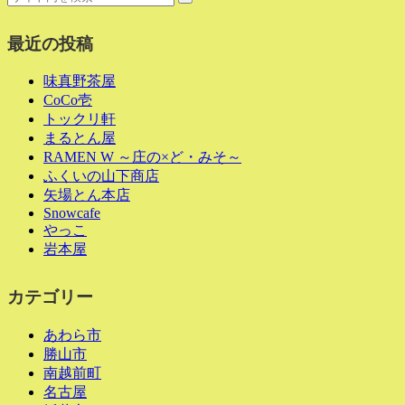
最近の投稿
味真野茶屋
CoCo壱
トックリ軒
まるとん屋
RAMEN W ～庄の×ど・みそ～
ふくいの山下商店
矢場とん本店
Snowcafe
やっこ
岩本屋
カテゴリー
あわら市
勝山市
南越前町
名古屋