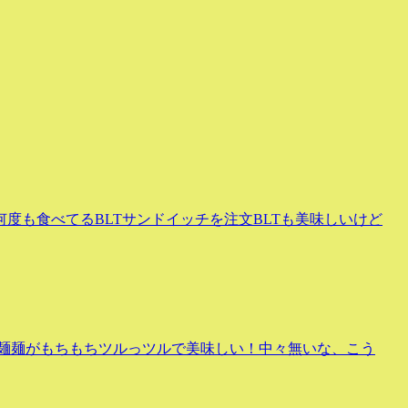
度も食べてるBLTサンドイッチを注文BLTも美味しいけど
つけ麺麺がもちもちツルっツルで美味しい！中々無いな、こう