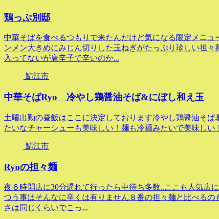
鶏っぷ別邸
中華そばを食べるつもりで来たんだけど気になる限定メニュ
ンメン大きめにみじん切りした玉ねぎがたっぷり珍しい担々
入ってないが唐辛子で辛いのか...
鯖江市
中華そばRyo 冷やし鶏醤油そば&にぼし和え玉
土曜出勤の昼飯はここに決定しております冷やし鶏醤油そば
たいなチャーシューも美味しい！麺も冷麺みたいで美味しい！
鯖江市
Ryoの担々麺
夜６時開店に30分遅れて行ったら中待ち多数..ここも人気店
つう事はそんなに辛くは有りません８番の担々麺と比べるの
さは同じくらいでこっ...