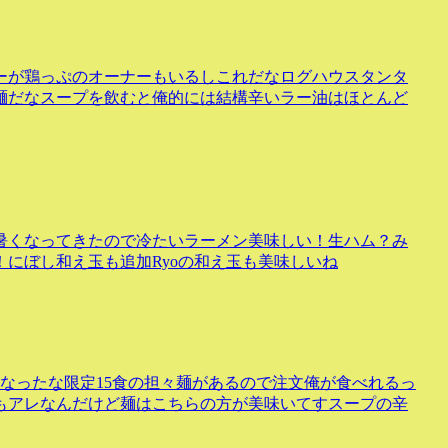
ーが鶏っぷのオーナーもいるしこれだなログハウスタンタ
麺だなスープを飲むと俺的には結構辛いラー油はほとんど
暑くなってきたので冷たいラーメン美味しい！生ハム？み
にぼし和え玉も追加Ryoの和え玉も美味しいね
になったな限定15食の担々麺があるので注文俺が食べれるっ
もアレなんだけど麺はこちらの方が美味いてすスープの辛