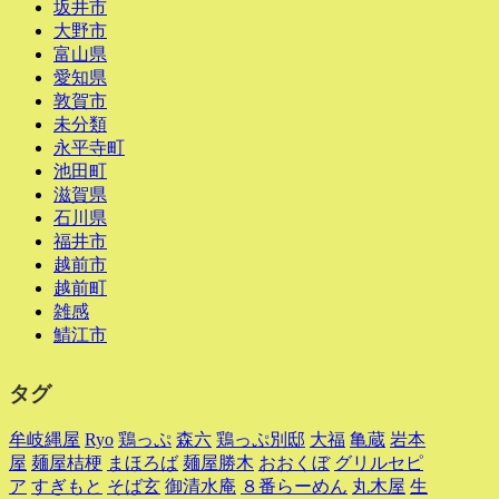
坂井市
大野市
富山県
愛知県
敦賀市
未分類
永平寺町
池田町
滋賀県
石川県
福井市
越前市
越前町
雑感
鯖江市
タグ
牟岐縄屋
Ryo
鶏っぷ
森六
鶏っぷ別邸
大福
亀蔵
岩本
屋
麺屋桔梗
まほろば
麺屋勝木
おおくぼ
グリルセピ
ア
すぎもと
そば玄
御清水庵
８番らーめん
丸木屋
生