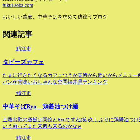
fukui-soba.com
おいしい蕎麦、中華そばを求めて彷徨うブログ
関連記事
鯖江市
タビーズカフェ
たまに行きたくなるカフェつうか某所から近いからメニュー何
パンが美味いおしゃれな空間福井県ランキング
鯖江市
中華そばRyo 鶏醤油つけ麺
土曜出勤の昼飯は同僚とRyoですね(笑)久しぶりに鶏醤油
いう麺ってまた来週も来るのかなw
鯖江市