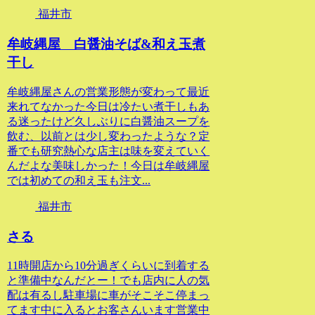
福井市
牟岐縄屋 白醤油そば&和え玉煮
干し
牟岐縄屋さんの営業形態が変わって最近
来れてなかった今日は冷たい煮干しもあ
る迷ったけど久しぶりに白醤油スープを
飲む、以前とは少し変わったような？定
番でも研究熱心な店主は味を変えていく
んだよな美味しかった！今日は牟岐縄屋
では初めての和え玉も注文...
福井市
さる
11時開店から10分過ぎくらいに到着する
と準備中なんだとー！でも店内に人の気
配は有るし駐車場に車がそこそこ停まっ
てます中に入るとお客さんいます営業中