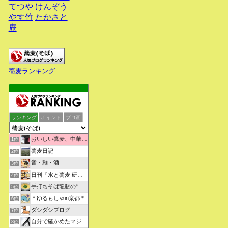
てつや
けんぞう
やす竹
たかさと
庵
蕎麦ランキング
ランキング
ポイント
ブロ画
おいしい蕎麦、中華そばを求めて彷徨うブログ
1位
蕎麦日記
2位
音・麺・酒
3位
日刊『水と蕎麦 研究図鑑』
4位
手打ちそば龍瓶の“いつも心に太陽を”
5位
＊ゆるもしゃin京都＊
6位
ダシダシブログ
7位
自分で確かめたマジな近現代史・グルメな蕎麦・キレイなお花さん
8位