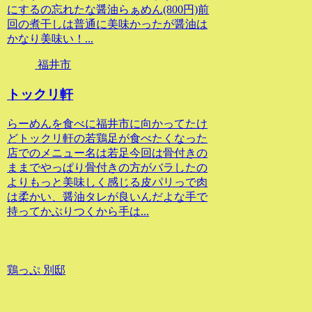
にするの忘れたな醤油らぁめん(800円)前
回の煮干しは普通に美味かったが醤油は
かなり美味い！...
福井市
トックリ軒
らーめんを食べに福井市に向かってたけ
どトックリ軒の若鶏足が食べたくなった
店でのメニュー名は若足今回は骨付きの
ままでやっぱり骨付きの方がバラしたの
よりもっと美味しく感じる皮パリっで肉
は柔かい、醤油タレが良いんだよな手で
持ってかぶりつくから手は...
鶏っぷ 別邸