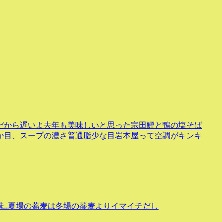
だから遅いよ去年も美味しいと思った宗田鰹と鴨の塩そば
か目、スープの濃さ普通脂少な目岩本屋って空調がキンキ
味..夏場の蕎麦は冬場の蕎麦よりイマイチだし