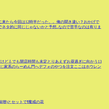
に来たら今回は12時半だった。。俺の聞き違い？おかげで
ネタ的に同じじゃないかと予想..なので苦手なのは有りま
けど💧でも開店時間も未定とりあえずお昼過ぎに向かう13
同じ家系のらーめん門へデフォのやつを注文ここはホウレン
味噌)とセットで❗魔戒の花