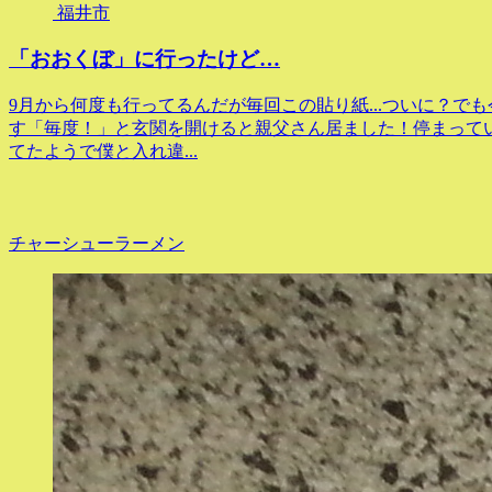
福井市
「おおくぼ」に行ったけど…
9月から何度も行ってるんだが毎回この貼り紙...ついに？で
す「毎度！」と玄関を開けると親父さん居ました！停まって
てたようで僕と入れ違...
チャーシューラーメン