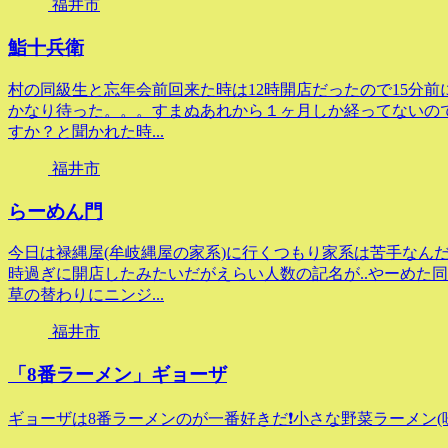
福井市
鮨十兵衛
村の同級生と忘年会前回来た時は12時開店だったので15分前
かなり待った。。。すまぬあれから１ヶ月しか経ってないので
すか？と聞かれた時...
福井市
らーめん門
今日は禄縄屋(牟岐縄屋の家系)に行くつもり家系は苦手なんだ
時過ぎに開店したみたいだがえらい人数の記名が..やーめた
草の替わりにニンジ...
福井市
「8番ラーメン」ギョーザ
ギョーザは8番ラーメンのが一番好きだ❗小さな野菜ラーメン(