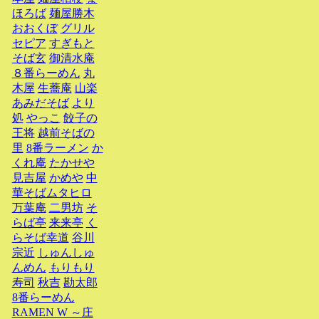
ほろば
麺屋勝木
おおくぼ
グリル
セピア
すぎもと
そば玄
御清水庵
８番らーめん
丸
木屋
生蕎庵
山楽
あみだそば
より
処
やっこ
餃子の
王将
越前そばの
里
8番ラーメン
か
くれ庵
たかせや
見吉屋
かめや
中
華そばムタヒロ
万葉庵
二男坊
そ
らば亭
来来亭
く
らそば幸道
谷川
宗近
しゅんしゅ
んめん
もりもり
寿司
秋吉
勘太郎
8番らーめん
RAMEN W ～庄