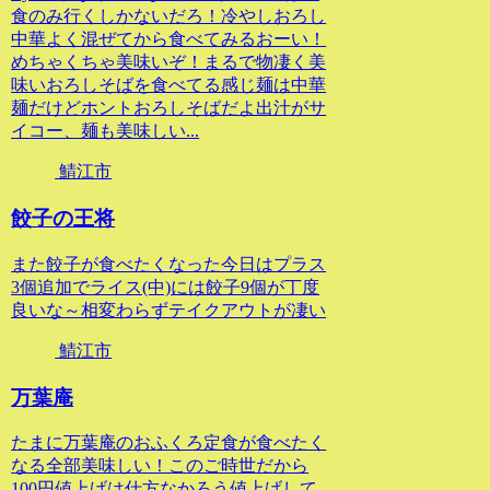
食のみ行くしかないだろ！冷やしおろし
中華よく混ぜてから食べてみるおーい！
めちゃくちゃ美味いぞ！まるで物凄く美
味いおろしそばを食べてる感じ麺は中華
麺だけどホントおろしそばだよ出汁がサ
イコー、麺も美味しい...
鯖江市
餃子の王将
また餃子が食べたくなった今日はプラス
3個追加でライス(中)には餃子9個が丁度
良いな～相変わらずテイクアウトが凄い
鯖江市
万葉庵
たまに万葉庵のおふくろ定食が食べたく
なる全部美味しい！このご時世だから
100円値上げは仕方なかろう値上げして