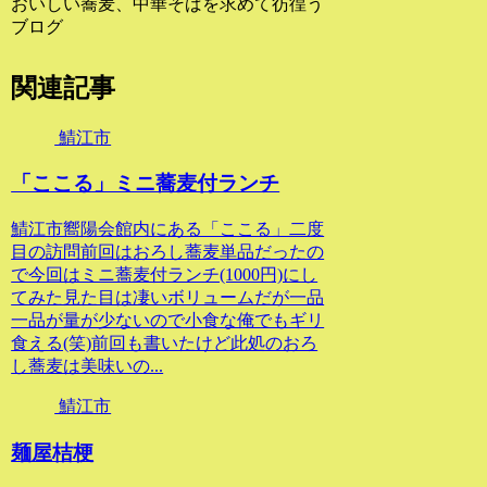
おいしい蕎麦、中華そばを求めて彷徨う
ブログ
関連記事
鯖江市
「ここる」ミニ蕎麦付ランチ
鯖江市嚮陽会館内にある「ここる」二度
目の訪問前回はおろし蕎麦単品だったの
で今回はミニ蕎麦付ランチ(1000円)にし
てみた見た目は凄いボリュームだが一品
一品が量が少ないので小食な俺でもギリ
食える(笑)前回も書いたけど此処のおろ
し蕎麦は美味いの...
鯖江市
麺屋桔梗