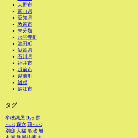
大野市
富山県
愛知県
敦賀市
未分類
永平寺町
池田町
滋賀県
石川県
福井市
越前市
越前町
雑感
鯖江市
タグ
牟岐縄屋
Ryo
鶏
っぷ
森六
鶏っぷ
別邸
大福
亀蔵
岩
本屋
麺屋桔梗
ま