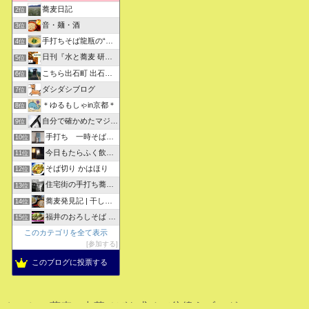
蕎麦日記
2位
音・麺・酒
3位
手打ちそば龍瓶の“いつも心に太陽を”
4位
日刊『水と蕎麦 研究図鑑』
5位
こちら出石町 出石そばの「田中屋食品製造部」
6位
ダシダシブログ
7位
＊ゆるもしゃin京都＊
8位
自分で確かめたマジな近現代史・グルメな蕎麦・キレイなお花さん
9位
手打ち 一時そば (店主の軟式ホームページ）
10位
今日もたらふく飲んで食べた -湖月四代目嫁日記-
11位
そば切り かはほり
12位
住宅街の手打ち蕎麦屋三代目ブログ
13位
蕎麦発見記 | 干しそばをメインにしたそばブログ
14位
福井のおろしそば 無責任１００選
15位
このカテゴリを全て表示
参加する
このブログに投票する
おいしい蕎麦、中華そばを求めて彷徨うブログ