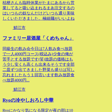
桔梗さんも臨時休業がたまにあるから営
業してると吸い込まれるまあ注文するの
はいつもの奴なんだけどいつも通り美味
しくいただきました。極細麺がいいよね
鯖江市
ファミリー居酒屋「くめちゃん」
同級生の飲み会今日は7人飲み食べ放題
で一人4000円コース(税込み)少食の俺が
苦手とする放題です(笑)放題の価格はも
う少し安くも高くも出来るそうです全部
二皿ずつ出てきました野菜も盛りは写し
忘れましたもう１回言います飲み放題食
べ放題4000円...
鯖江市
Ryoの冷やしおろし中華
Ryoにかなり気になる限定が夜の部は10