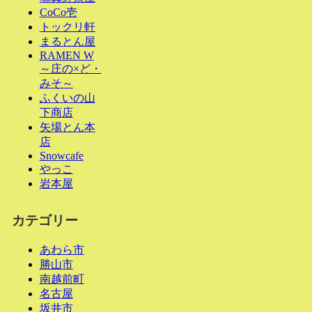
CoCo壱
トックリ軒
まるとん屋
RAMEN W
～庄の×ど・
みそ～
ふくいの山
下商店
矢場とん本
店
Snowcafe
やっこ
岩本屋
カテゴリー
あわら市
勝山市
南越前町
名古屋
坂井市