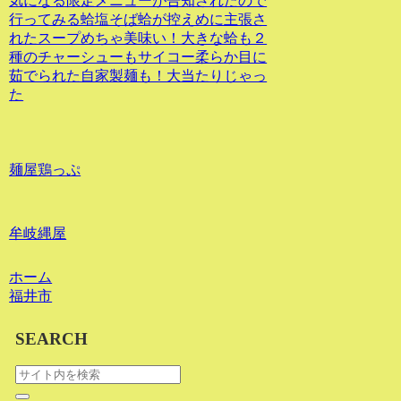
気になる限定メニューが告知されたので
行ってみる蛤塩そば蛤が控えめに主張さ
れたスープめちゃ美味い！大きな蛤も２
種のチャーシューもサイコー柔らか目に
茹でられた自家製麺も！大当たりじゃっ
た
麺屋鶏っぷ
牟岐縄屋
ホーム
福井市
SEARCH