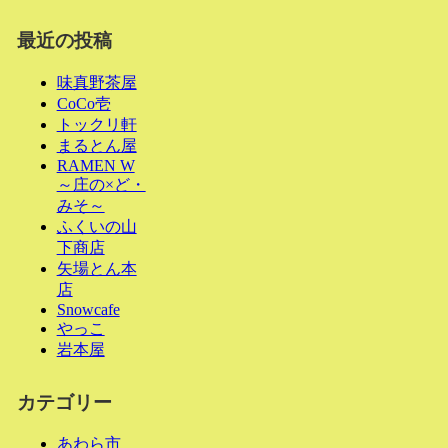
最近の投稿
味真野茶屋
CoCo壱
トックリ軒
まるとん屋
RAMEN W
～庄の×ど・
みそ～
ふくいの山
下商店
矢場とん本
店
Snowcafe
やっこ
岩本屋
カテゴリー
あわら市