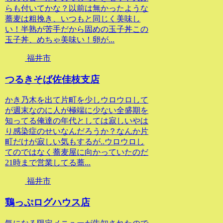
らも付いてかな？以前は無かったような
蕎麦は粗挽き、いつもと同じく美味し
い！半熟が苦手だから固めの玉子丼この
玉子丼、めちゃ美味い！卵が...
福井市
つるきそば佐佳枝支店
かき乃木を出て片町を少しウロウロして
が週末なのに人が極端に少ない全盛期を
知ってる俺達の年代としては寂しいやは
り感染症のせいなんだろうか？なんか片
町だけが寂しい気もするが..ウロウロし
てのではなく蕎麦屋に向かっていたのだ
21時まで営業してる蕎...
福井市
鶏っぷログハウス店