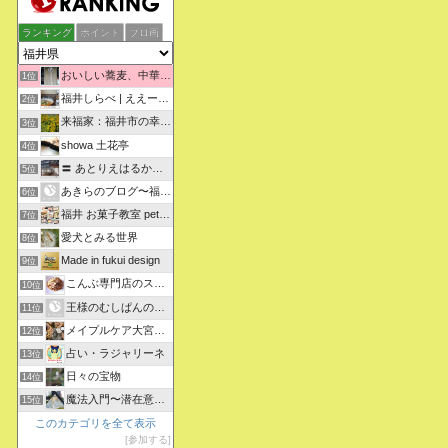
ランキング
ポイント
ブロ画
おいしい蕎麦、中華そばを求めて彷徨うブログ
1位
福井しらべ | ええーっ！？そうなんや！知らんかったわ。
2位
来福家：福井市の幸せリフォーム物語
3位
showa 土花亭
4位
〓 あとりえはるかの日々悠悠 〓
5位
あきらのブログ〜福井県より〜
6位
福井 お菓子教室 petit sugarland
7位
愛犬とみる世界
8位
Made in fukui design
9位
こんぶ専門店のスタッフ日記
10位
王様のむしぱんのブログ
11位
メイプルケア大宮デイサービス
12位
占い・ラジャリーネ
13位
日々の宝物
14位
魔法入門〜潜在意識〜真を見抜く秘法〜
15位
このカテゴリを全て表示
参加する