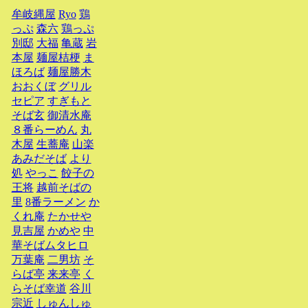
牟岐縄屋
Ryo
鶏
っぷ
森六
鶏っぷ
別邸
大福
亀蔵
岩
本屋
麺屋桔梗
ま
ほろば
麺屋勝木
おおくぼ
グリル
セピア
すぎもと
そば玄
御清水庵
８番らーめん
丸
木屋
生蕎庵
山楽
あみだそば
より
処
やっこ
餃子の
王将
越前そばの
里
8番ラーメン
か
くれ庵
たかせや
見吉屋
かめや
中
華そばムタヒロ
万葉庵
二男坊
そ
らば亭
来来亭
く
らそば幸道
谷川
宗近
しゅんしゅ