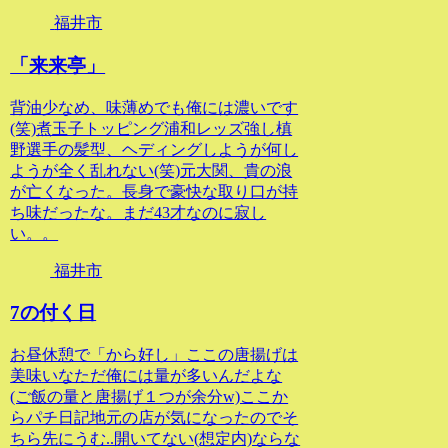
福井市
「来来亭」
背油少なめ、味薄めでも俺には濃いです
(笑)煮玉子トッピング浦和レッズ強し槙
野選手の髪型、ヘディングしようが何し
ようが全く乱れない(笑)元大関、貴の浪
が亡くなった。長身で豪快な取り口が持
ち味だったな。まだ43才なのに寂し
い。。
福井市
7の付く日
お昼休憩で「から好し」ここの唐揚げは
美味いなただ俺には量が多いんだよな
(ご飯の量と唐揚げ１つが余分w)ここか
らパチ日記地元の店が気になったのでそ
ちら先にうむ..開いてない(想定内)ならな