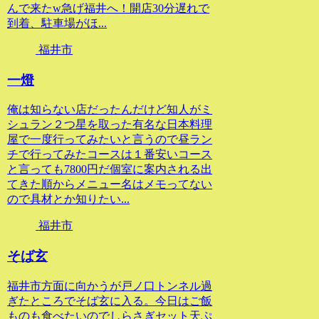
んで来たw急げ福井へ！開店30分遅れで
到着、駐車場がほ...
福井市
一燈
俺は知らない店だったんだけど知人がミ
シュラン２つ星を取った有名な日本料理
屋で一度行ってみたいと言うので昼ラン
チで行ってみたコースは１番安いコース
と言っても7800円だ個室に案内される出
てきた順からメニュー名はメモってない
ので具材とか知りたい...
福井市
そば玄
福井市方面に向かうが戸ノ口トンネル過
ぎたところでそば玄に入る。今日はご飯
ものも食べたいのでしらさぎセット天ぷ