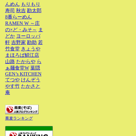
んめん
もりもり
寿司
秋吉
勘太郎
8番らーめん
RAMEN W ～庄
の×ど・みそ～
ま
どか
ヨーロッパ
軒
吉野家
勘助
若
竹食堂
きょうや
まほろば鯖江店
山路
たからや
ら
ぁ麺食堂W
葉隠
GEN’s KITCHEN
てつや
けんぞう
やす竹
たかさと
庵
蕎麦ランキング