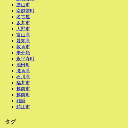
勝山市
南越前町
名古屋
坂井市
大野市
富山県
愛知県
敦賀市
未分類
永平寺町
池田町
滋賀県
石川県
福井市
越前市
越前町
雑感
鯖江市
タグ