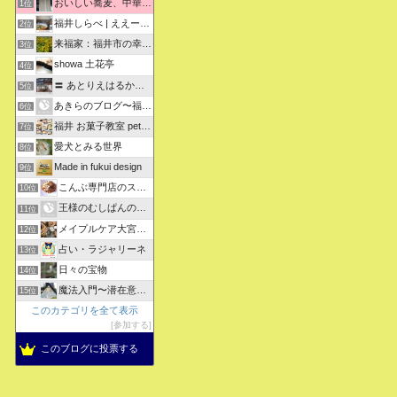
おいしい蕎麦、中華そばを求めて彷徨うブログ
1位
福井しらべ | ええーっ！？そうなんや！知らんかったわ。
2位
来福家：福井市の幸せリフォーム物語
3位
showa 土花亭
4位
〓 あとりえはるかの日々悠悠 〓
5位
あきらのブログ〜福井県より〜
6位
福井 お菓子教室 petit sugarland
7位
愛犬とみる世界
8位
Made in fukui design
9位
こんぶ専門店のスタッフ日記
10位
王様のむしぱんのブログ
11位
メイプルケア大宮デイサービス
12位
占い・ラジャリーネ
13位
日々の宝物
14位
魔法入門〜潜在意識〜真を見抜く秘法〜
15位
このカテゴリを全て表示
参加する
このブログに投票する