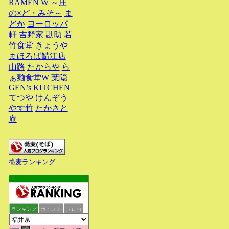
RAMEN W ～庄
の×ど・みそ～
ま
どか
ヨーロッパ
軒
吉野家
勘助
若
竹食堂
きょうや
まほろば鯖江店
山路
たからや
ら
ぁ麺食堂W
葉隠
GEN’s KITCHEN
てつや
けんぞう
やす竹
たかさと
庵
蕎麦ランキング
ランキング
ポイント
ブロ画