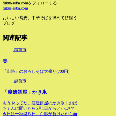
fukui-soba.comをフォローする
fukui-soba.com
おいしい蕎麦、中華そばを求めて彷徨う
ブログ
関連記事
越前市
春
「山路」のおろしそば大盛り(700円)
越前市
「渡邊餅屋」かき氷
もうやってた。渡邊餅屋のかき氷！おば
ちゃんに聞いたら5月1日からとか..さて
今日は千秋楽昨日、白鵬が負けたから面