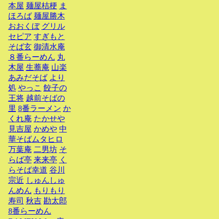
本屋
麺屋桔梗
ま
ほろば
麺屋勝木
おおくぼ
グリル
セピア
すぎもと
そば玄
御清水庵
８番らーめん
丸
木屋
生蕎庵
山楽
あみだそば
より
処
やっこ
餃子の
王将
越前そばの
里
8番ラーメン
か
くれ庵
たかせや
見吉屋
かめや
中
華そばムタヒロ
万葉庵
二男坊
そ
らば亭
来来亭
く
らそば幸道
谷川
宗近
しゅんしゅ
んめん
もりもり
寿司
秋吉
勘太郎
8番らーめん