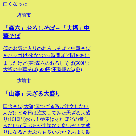
白くなった。
越前市
「森六」おろしそば～「大福」中
華そば
僕のお気に入りのおろしそばと中華そば
をハシゴ❗少食なので2時間ほど間をあけ
ましたけど(笑)森六のおろしそば(600円)
大福の中華そば(600円)不整脈が..(謎)
越前市
「山楽」天ざる大盛り
田舎そば(太麺)屋でざる系は注文しない
んだけど今日は注文してみた天ざる大盛
り(1610円)おぃ！蕎麦はそれほどの量じ
ゃないが天ぷらが半端なく多いぞ！大盛
りになると天ぷらも多いのか？あまり期