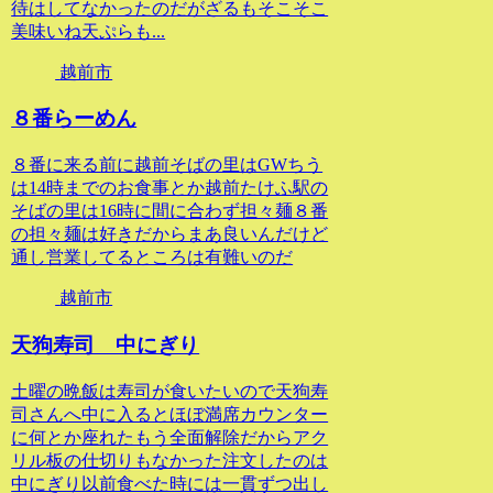
待はしてなかったのだがざるもそこそこ
美味いね天ぷらも...
越前市
８番らーめん
８番に来る前に越前そばの里はGWちう
は14時までのお食事とか越前たけふ駅の
そばの里は16時に間に合わず担々麺８番
の担々麺は好きだからまあ良いんだけど
通し営業してるところは有難いのだ
越前市
天狗寿司 中にぎり
土曜の晩飯は寿司が食いたいので天狗寿
司さんへ中に入るとほぼ満席カウンター
に何とか座れたもう全面解除だからアク
リル板の仕切りもなかった注文したのは
中にぎり以前食べた時には一貫ずつ出し