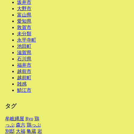
坂井市
大野市
富山県
愛知県
敦賀市
未分類
永平寺町
池田町
滋賀県
石川県
福井市
越前市
越前町
雑感
鯖江市
タグ
牟岐縄屋
Ryo
鶏
っぷ
森六
鶏っぷ
別邸
大福
亀蔵
岩