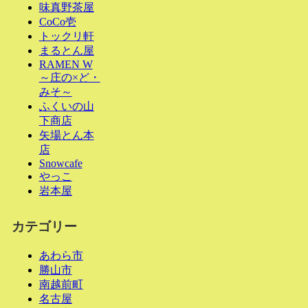
味真野茶屋
CoCo壱
トックリ軒
まるとん屋
RAMEN W
～庄の×ど・
みそ～
ふくいの山
下商店
矢場とん本
店
Snowcafe
やっこ
岩本屋
カテゴリー
あわら市
勝山市
南越前町
名古屋