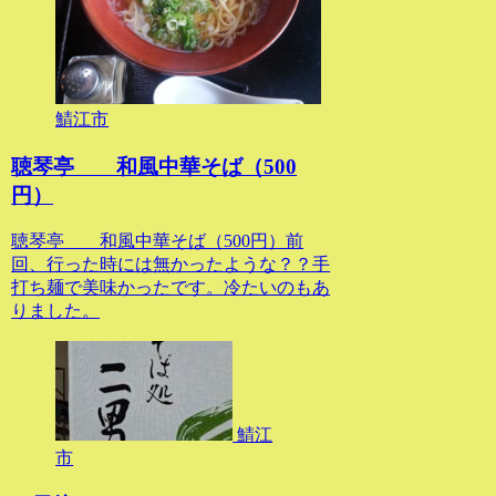
鯖江市
聴琴亭 和風中華そば（500
円）
聴琴亭 和風中華そば（500円）前
回、行った時には無かったような？？手
打ち麺で美味かったです。冷たいのもあ
りました。
鯖江
市