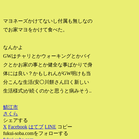
マヨネーズかけてないし付属も無しなの
でお家マヨをかけて食べた。
なんかよ
GWはチャリとかウォーキングとかバイ
クとかお家の事とか健全な事ばかりで身
体には良い？かもしれんがGW明けも当
分こんな生活(安⚪川餅さん曰く新しい
生活様式)が続くのかと思うと病みそう..
鯖江市
さくら
シェアする
X
Facebook
はてブ
LINE
コピー
fukui-soba.comをフォローする