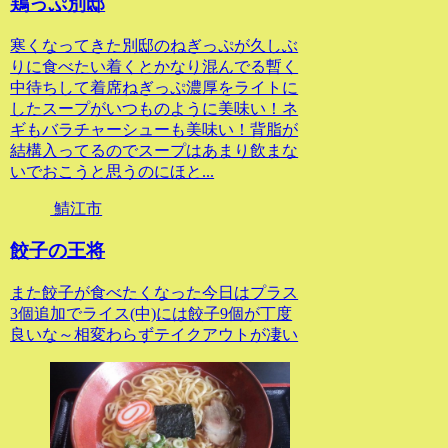
鶏っぷ別邸
寒くなってきた別邸のねぎっぷが久しぶ
りに食べたい着くとかなり混んでる暫く
中待ちして着席ねぎっぷ濃厚をライトに
したスープがいつものように美味い！ネ
ギもバラチャーシューも美味い！背脂が
結構入ってるのでスープはあまり飲まな
いでおこうと思うのにほと...
鯖江市
餃子の王将
また餃子が食べたくなった今日はプラス
3個追加でライス(中)には餃子9個が丁度
良いな～相変わらずテイクアウトが凄い