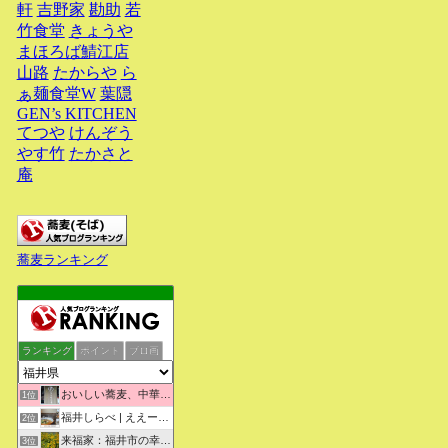
軒
吉野家
勘助
若
竹食堂
きょうや
まほろば鯖江店
山路
たからや
ら
ぁ麺食堂W
葉隠
GEN’s KITCHEN
てつや
けんぞう
やす竹
たかさと
庵
蕎麦ランキング
ランキング
ポイント
ブロ画
おいしい蕎麦、中華そばを求めて彷徨うブログ
1位
福井しらべ | ええーっ！？そうなんや！知らんかったわ。
2位
来福家：福井市の幸せリフォーム物語
3位