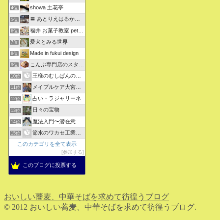
showa 土花亭
4位
〓 あとりえはるかの日々悠悠 〓
5位
福井 お菓子教室 petit sugarland
6位
愛犬とみる世界
7位
Made in fukui design
8位
こんぶ専門店のスタッフ日記
9位
王様のむしぱんのブログ
10位
メイプルケア大宮デイサービス
11位
占い・ラジャリーネ
12位
日々の宝物
13位
魔法入門〜潜在意識〜真を見抜く秘法〜
14位
節水のワカセ工業のブログ
15位
このカテゴリを全て表示
参加する
このブログに投票する
おいしい蕎麦、中華そばを求めて彷徨うブログ
© 2012 おいしい蕎麦、中華そばを求めて彷徨うブログ.