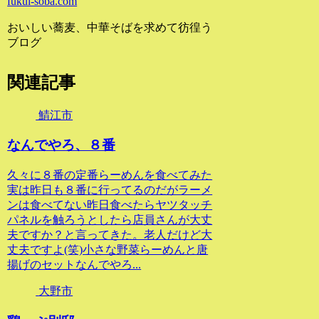
fukui-soba.com
おいしい蕎麦、中華そばを求めて彷徨う
ブログ
関連記事
鯖江市
なんでやろ、８番
久々に８番の定番らーめんを食べてみた
実は昨日も８番に行ってるのだがラーメ
ンは食べてない昨日食べたらヤツタッチ
パネルを触ろうとしたら店員さんが大丈
夫ですか？と言ってきた。老人だけど大
丈夫ですよ(笑)小さな野菜らーめんと唐
揚げのセットなんでやろ...
大野市