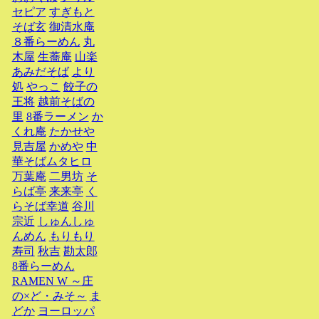
セピア
すぎもと
そば玄
御清水庵
８番らーめん
丸
木屋
生蕎庵
山楽
あみだそば
より
処
やっこ
餃子の
王将
越前そばの
里
8番ラーメン
か
くれ庵
たかせや
見吉屋
かめや
中
華そばムタヒロ
万葉庵
二男坊
そ
らば亭
来来亭
く
らそば幸道
谷川
宗近
しゅんしゅ
んめん
もりもり
寿司
秋吉
勘太郎
8番らーめん
RAMEN W ～庄
の×ど・みそ～
ま
どか
ヨーロッパ