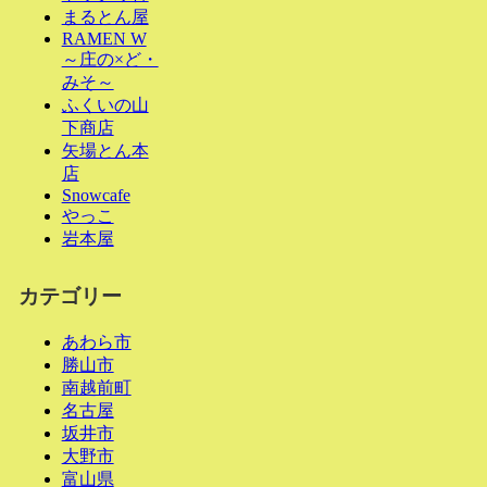
まるとん屋
RAMEN W
～庄の×ど・
みそ～
ふくいの山
下商店
矢場とん本
店
Snowcafe
やっこ
岩本屋
カテゴリー
あわら市
勝山市
南越前町
名古屋
坂井市
大野市
富山県