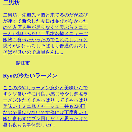
二男坊
二男坊、先週先々週と来てるのだが並び
が凄くて断念した今日は並びがなかった
ので入店人手が足りなくて天ぷらメニュ
ーとか無いみたい二男坊名物メニューご
飯物も食べたかったのでこれにしようと
思うがあげおろしそばより普通のおろし
そばが良いので店員さんに...
鯖江市
Ryoの冷たいラーメン
ここの冷やしラーメン意外と美味いんで
すクソ暑い時には良い感じ冷やし鶏塩ラ
ーメン冷たくてさっぱりしててやっぱり
美味い！ミニ豚チャーシュー丼も220円
なので量は少ないです俺には丁度良い！
飯は食わずにブン回しだ！と思ったけど
昼も夜も食事休憩した(...