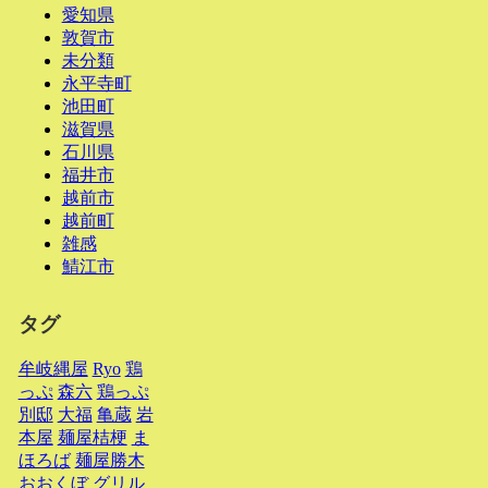
愛知県
敦賀市
未分類
永平寺町
池田町
滋賀県
石川県
福井市
越前市
越前町
雑感
鯖江市
タグ
牟岐縄屋
Ryo
鶏
っぷ
森六
鶏っぷ
別邸
大福
亀蔵
岩
本屋
麺屋桔梗
ま
ほろば
麺屋勝木
おおくぼ
グリル