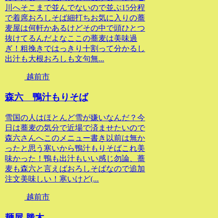
川へそこまで並んでないので並ぶ15分程
で着席おろしそば細打ちお気に入りの蕎
麦屋は何軒かあるけどその中で頭ひとつ
抜けてるんだよなここの蕎麦は美味過
ぎ！粗挽きではっきり十割って分かるし
出汁も大根おろしも文句無...
越前市
森六 鴨汁もりそば
雪国の人はほとんど雪が嫌いなんだ？今
日は蕎麦の気分で近場で済ませたいので
森六さんへこのメニュー書き以前は無か
ったと思う寒いから鴨汁もりそばこれ美
味かった！鴨も出汁もいい感じ勿論、蕎
麦も森六と言えばおろしそばなので追加
注文美味しい！寒いけど(...
越前市
麺屋 勝木