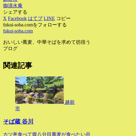
御清水庵
シェアする
X
Facebook
はてブ
LINE
コピー
fukui-soba.comをフォローする
fukui-soba.com
おいしい蕎麦、中華そばを求めて彷徨う
ブログ
関連記事
越前
市
そば蔵 谷川
カツ丼食べて腹八分目蕎麦が食べたい谷