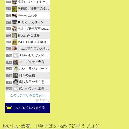
福井しらべ | ええーっ！？そうなんや！知らんかったわ。
2位
来福家：福井市の幸せリフォーム物語
3位
showa 土花亭
4位
〓 あとりえはるかの日々悠悠 〓
5位
福井 お菓子教室 petit sugarland
6位
愛犬とみる世界
7位
Made in fukui design
8位
こんぶ専門店のスタッフ日記
9位
王様のむしぱんのブログ
10位
メイプルケア大宮デイサービス
11位
占い・ラジャリーネ
12位
日々の宝物
13位
魔法入門〜潜在意識〜真を見抜く秘法〜
14位
節水のワカセ工業のブログ
15位
このカテゴリを全て表示
参加する
このブログに投票する
おいしい蕎麦、中華そばを求めて彷徨うブログ