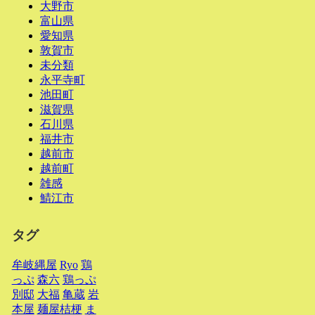
大野市
富山県
愛知県
敦賀市
未分類
永平寺町
池田町
滋賀県
石川県
福井市
越前市
越前町
雑感
鯖江市
タグ
牟岐縄屋
Ryo
鶏
っぷ
森六
鶏っぷ
別邸
大福
亀蔵
岩
本屋
麺屋桔梗
ま