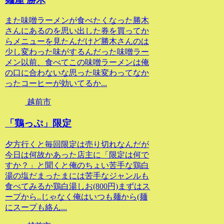
また味噌ラーメンが食べたくなった勝木
さんにあるのを思い出した券を買ってか
らメニューを見たんだけど勝木さんのは
少し変わった味がするんだった味噌ラー
メン以前、食べてこの味噌ラーメンは俺
の口に合わないな思った味変わってなか
ったコーヒーが効いてるか...
越前市
「鶏っぷ」限定
夕方行くと毎回限定は売り切れなんだが
今日は何故かあった店主に「限定は何で
すか？」と聞くと俺のちょい苦手な鶏白
湯の塩だまったまには苦手なジャンルも
食べてみるか鶏白湯しお(800円)まずはス
ープから..じゃなく俺はいつも麺から(麺
にスープも絡ん...