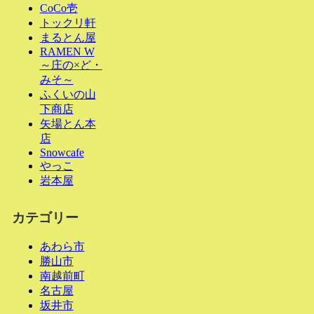
CoCo壱
トックリ軒
まるとん屋
RAMEN W
～庄の×ど・
みそ～
ふくいの山
下商店
矢場とん本
店
Snowcafe
やっこ
岩本屋
カテゴリー
あわら市
勝山市
南越前町
名古屋
坂井市