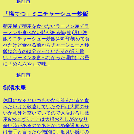
越前市
「塩てつ」ミニチャーシュー炒飯
蕎麦屋で蕎麦を食べないラーメン屋でラ
ーメンを食べない時がある俺(笑)遅い晩
飯ミニチャーシュー炒飯(480円)初めて食
べたけど食べる前からチャーシューと炒
飯は合うのは分かっていたその通り旨
い！ラーメンを食べなかった理由はお昼
に「めん六や」で味...
越前市
御清水庵
休日になるといつもかなり並んでるで食
べたいけど敬遠していた今日は大雨のせ
いか意外と空いていてので入店おろし蕎
麦&おにぎりここは大根おろしがかなり
辛い時があるのであらかじめ辛過ぎるの
は苦手と言ったら俺的に丁度良い感じの