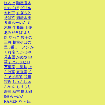
ほろば
麺屋勝木
おおくぼ
グリル
セピア
すぎもと
そば玄
御清水庵
８番らーめん
丸
木屋
生蕎庵
山楽
あみだそば
より
処
やっこ
餃子の
王将
越前そばの
里
8番ラーメン
か
くれ庵
たかせや
見吉屋
かめや
中
華そばムタヒロ
万葉庵
二男坊
そ
らば亭
来来亭
く
らそば幸道
谷川
宗近
しゅんしゅ
んめん
もりもり
寿司
秋吉
勘太郎
8番らーめん
RAMEN W ～庄