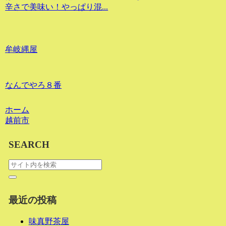
辛さで美味い！やっぱり混...
牟岐縄屋
なんでやろ８番
ホーム
越前市
SEARCH
最近の投稿
味真野茶屋