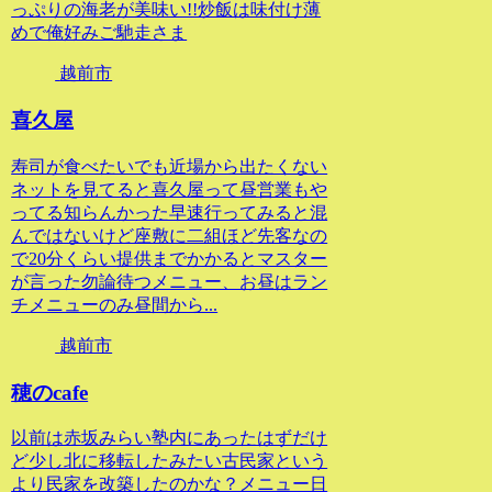
っぷりの海老が美味い!!炒飯は味付け薄
めで俺好みご馳走さま
越前市
喜久屋
寿司が食べたいでも近場から出たくない
ネットを見てると喜久屋って昼営業もや
ってる知らんかった早速行ってみると混
んではないけど座敷に二組ほど先客なの
で20分くらい提供までかかるとマスター
が言った勿論待つメニュー、お昼はラン
チメニューのみ昼間から...
越前市
穂のcafe
以前は赤坂みらい塾内にあったはずだけ
ど少し北に移転したみたい古民家という
より民家を改築したのかな？メニュー日