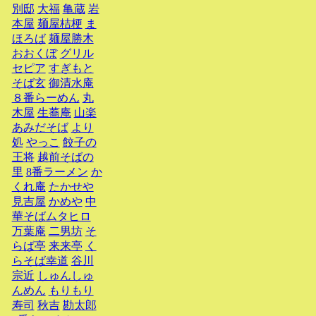
別邸
大福
亀蔵
岩
本屋
麺屋桔梗
ま
ほろば
麺屋勝木
おおくぼ
グリル
セピア
すぎもと
そば玄
御清水庵
８番らーめん
丸
木屋
生蕎庵
山楽
あみだそば
より
処
やっこ
餃子の
王将
越前そばの
里
8番ラーメン
か
くれ庵
たかせや
見吉屋
かめや
中
華そばムタヒロ
万葉庵
二男坊
そ
らば亭
来来亭
く
らそば幸道
谷川
宗近
しゅんしゅ
んめん
もりもり
寿司
秋吉
勘太郎