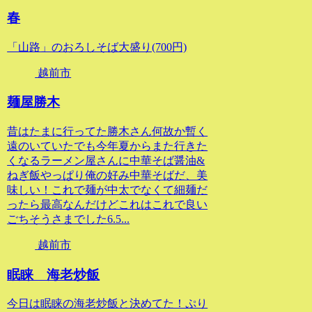
春
「山路」のおろしそば大盛り(700円)
越前市
麺屋勝木
昔はたまに行ってた勝木さん何故か暫く
遠のいていたでも今年夏からまた行きた
くなるラーメン屋さんに中華そば醤油&
ねぎ飯やっぱり俺の好み中華そばだ、美
味しい！これで麺が中太でなくて細麺だ
ったら最高なんだけどこれはこれで良い
ごちそうさまでした6.5...
越前市
眠睐 海老炒飯
今日は眠睐の海老炒飯と決めてた！ぷり