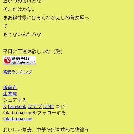
通いつめるけどな～
そこだけかな..
まあ福井県にはそんなかえしの蕎麦屋っ
て
もうないんだろな
平日に三連休欲しいな（謎）
蕎麦ランキング
越前市
生蕎庵
シェアする
X
Facebook
はてブ
LINE
コピー
fukui-soba.comをフォローする
fukui-soba.com
おいしい蕎麦、中華そばを求めて彷徨う