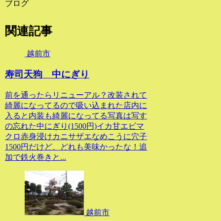
ブログ
関連記事
越前市
寿司天狗 中にぎり
前を通ったらリニューアル？改装されて
綺麗になってるので吸い込まれた店内に
入ると内装も綺麗になってる写真は写す
の忘れた中にぎり(1500円)イカ甘エビマ
クロ赤身浸けカニサザエなめこうに穴子
1500円だけど、どれも美味かったな！追
加で鉄火巻きと...
越前市