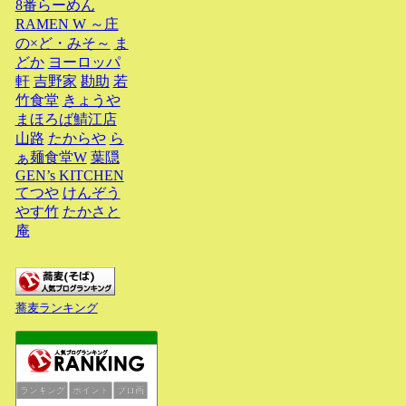
8番らーめん
RAMEN W ～庄
の×ど・みそ～
ま
どか
ヨーロッパ
軒
吉野家
勘助
若
竹食堂
きょうや
まほろば鯖江店
山路
たからや
ら
ぁ麺食堂W
葉隠
GEN’s KITCHEN
てつや
けんぞう
やす竹
たかさと
庵
蕎麦ランキング
ランキング
ポイント
ブロ画