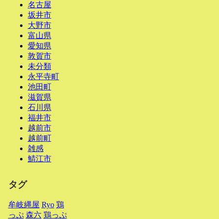
名古屋
坂井市
大野市
富山県
愛知県
敦賀市
未分類
永平寺町
池田町
滋賀県
石川県
福井市
越前市
越前町
雑感
鯖江市
タグ
牟岐縄屋
Ryo
鶏
っぷ
森六
鶏っぷ