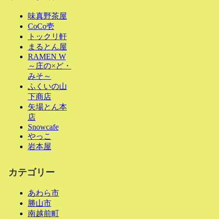
味真野茶屋
CoCo壱
トックリ軒
まるとん屋
RAMEN W
～庄の×ど・
みそ～
ふくいの山
下商店
矢場とん本
店
Snowcafe
やっこ
岩本屋
カテゴリー
あわら市
勝山市
南越前町