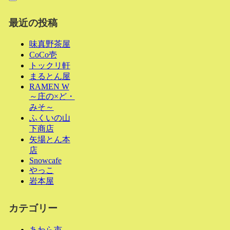
最近の投稿
味真野茶屋
CoCo壱
トックリ軒
まるとん屋
RAMEN W
～庄の×ど・
みそ～
ふくいの山
下商店
矢場とん本
店
Snowcafe
やっこ
岩本屋
カテゴリー
あわら市