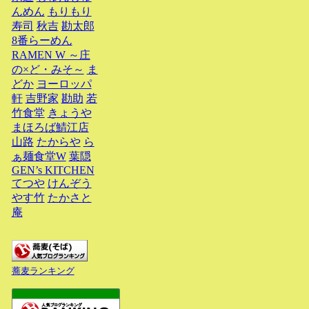
んめん
もりもり
寿司
秋吉
勘太郎
8番らーめん
RAMEN W ～庄
の×ど・みそ～
ま
どか
ヨーロッパ
軒
吉野家
勘助
若
竹食堂
きょうや
まほろば鯖江店
山路
たからや
ら
ぁ麺食堂W
葉隠
GEN’s KITCHEN
てつや
けんぞう
やす竹
たかさと
庵
蕎麦ランキング