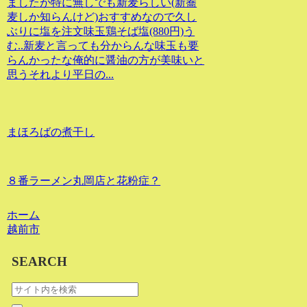
ましたが特に無しでも新麦らしい(新蕎
麦しか知らんけど)おすすめなので久し
ぶりに塩を注文味玉鶏そば塩(880円)う
む..新麦と言っても分からんな味玉も要
らんかったな俺的に醤油の方が美味いと
思うそれより平日の...
まほろばの煮干し
８番ラーメン丸岡店と花粉症？
ホーム
越前市
SEARCH