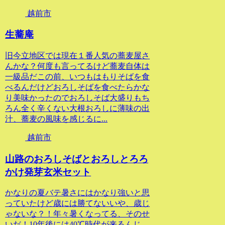
越前市
生蕎庵
旧今立地区では現在１番人気の蕎麦屋さ
んかな？何度も言ってるけど蕎麦自体は
一級品だこの前、いつもはもりそばを食
べるんだけどおろしそばを食べたらかな
り美味かったのでおろしそば大盛りもち
ろん全く辛くない大根おろしに薄味の出
汁、蕎麦の風味を感じるに...
越前市
山路のおろしそばとおろしとろろ
かけ発芽玄米セット
かなりの夏バテ暑さにはかなり強いと思
っていたけど歳には勝てないいや、歳じ
ゃないな？！年々暑くなってる、そのせ
いだ！10年後には40℃時代が来るんじ