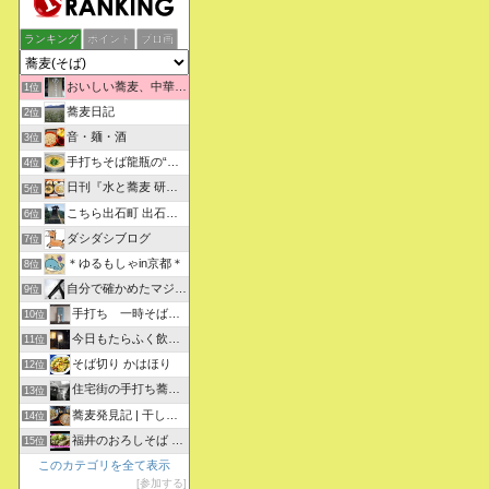
ランキング
ポイント
ブロ画
おいしい蕎麦、中華そばを求めて彷徨うブログ
1位
蕎麦日記
2位
音・麺・酒
3位
手打ちそば龍瓶の“いつも心に太陽を”
4位
日刊『水と蕎麦 研究図鑑』
5位
こちら出石町 出石そばの「田中屋食品製造部」
6位
ダシダシブログ
7位
＊ゆるもしゃin京都＊
8位
自分で確かめたマジな近現代史・グルメな蕎麦・キレイなお花さん
9位
手打ち 一時そば (店主の軟式ホームページ）
10位
今日もたらふく飲んで食べた -湖月四代目嫁日記-
11位
そば切り かはほり
12位
住宅街の手打ち蕎麦屋三代目ブログ
13位
蕎麦発見記 | 干しそばをメインにしたそばブログ
14位
福井のおろしそば 無責任１００選
15位
このカテゴリを全て表示
参加する