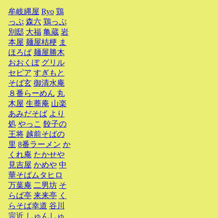
牟岐縄屋
Ryo
鶏
っぷ
森六
鶏っぷ
別邸
大福
亀蔵
岩
本屋
麺屋桔梗
ま
ほろば
麺屋勝木
おおくぼ
グリル
セピア
すぎもと
そば玄
御清水庵
８番らーめん
丸
木屋
生蕎庵
山楽
あみだそば
より
処
やっこ
餃子の
王将
越前そばの
里
8番ラーメン
か
くれ庵
たかせや
見吉屋
かめや
中
華そばムタヒロ
万葉庵
二男坊
そ
らば亭
来来亭
く
らそば幸道
谷川
宗近
しゅんしゅ