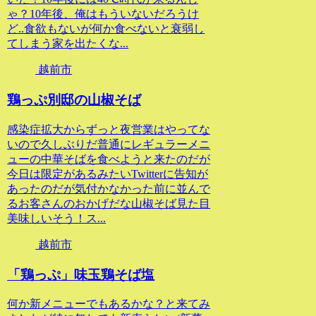
ゃ？10年後、俺はもういないだろうけ
ど..食欲もないが何か食べないと衰弱し
てしまう家を出たくな...
越前市
鶏っぷ別邸の山椒そば
感染症拡大からずっと夜営業はやってな
いので久しぶりだ普通にレギュラーメニ
ューの中華そばを食べようと来たのだが
今日は限定があるみたいTwitterに告知が
あったのだが気付かなかった前に並んで
るお客さんのおかげだな山椒そば見た目
美味しいそう！ス...
越前市
「鶏っぷ」味玉鶏そば塩
何か新メニューでもあるかな？と来てみ