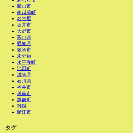
勝山市
南越前町
名古屋
坂井市
大野市
富山県
愛知県
敦賀市
未分類
永平寺町
池田町
滋賀県
石川県
福井市
越前市
越前町
雑感
鯖江市
タグ