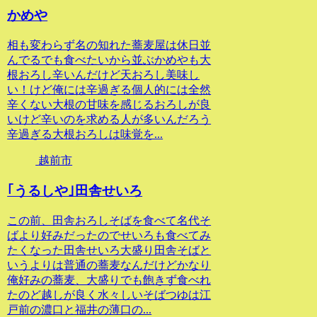
かめや
相も変わらず名の知れた蕎麦屋は休日並
んでるでも食べたいから並ぶかめやも大
根おろし辛いんだけど天おろし美味し
い！けど俺には辛過ぎる個人的には全然
辛くない大根の甘味を感じるおろしが良
いけど辛いのを求める人が多いんだろう
辛過ぎる大根おろしは味覚を...
越前市
｢うるしや｣田舎せいろ
この前、田舎おろしそばを食べて名代そ
ばより好みだったのでせいろも食べてみ
たくなった田舎せいろ大盛り田舎そばと
いうよりは普通の蕎麦なんだけどかなり
俺好みの蕎麦、大盛りでも飽きず食べれ
たのど越しが良く水々しいそばつゆは江
戸前の濃口と福井の薄口の...