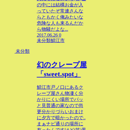
の中には結構お金が入
っていたぞ常連さんな
らともかく俺みたいな
危険な人も来るんだか
ら物騒だよな...
2017.06.26
0
未分類
鯖江市
未分類
幻のクレープ屋
「sweet.spot」
鯖江市戸ノ口にあるク
レープ屋さん物凄く分
かりにくい場所でパッ
と見普通の家なので尚
更分かりづらいおまけ
に夕方で暗かったので..
まぁナビ通りの場所に
有ったんですけど(笑)黒