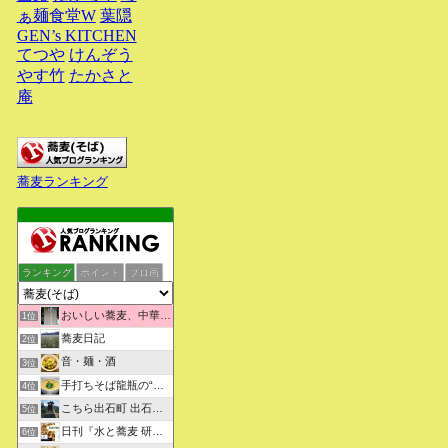
ぁ麺食堂W
葉隠
GEN’s KITCHEN
てつや
けんぞう
やす竹
たかさと
庵
蕎麦ランキング
ランキング
ポイント
ブロ画
おいしい蕎麦、中華そばを求めて彷徨うブログ
1位
蕎麦日記
2位
音・麺・酒
3位
手打ちそば龍瓶の“いつも心に太陽を”
4位
こちら出石町 出石そばの「田中屋食品製造部」
5位
日刊『水と蕎麦 研究図鑑』
6位