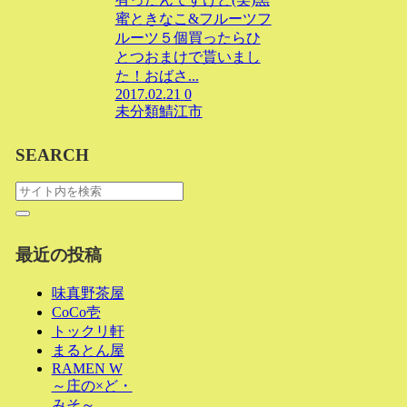
蜜ときなこ&フルーツフ
ルーツ５個買ったらひ
とつおまけで貰いまし
た！おばさ...
2017.02.21
0
未分類
鯖江市
SEARCH
最近の投稿
味真野茶屋
CoCo壱
トックリ軒
まるとん屋
RAMEN W
～庄の×ど・
みそ～