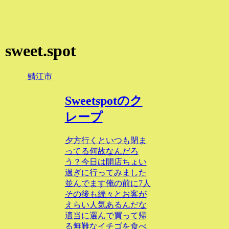
sweet.spot
鯖江市
Sweetspotのク
レープ
夕方行くといつも閉ま
ってる何故なんだろ
う？今日は開店ちょい
過ぎに行ってみました
並んでます俺の前に7人
その後も続々とお客が
えらい人気あるんだな
適当に選んで買って帰
る無難なイチゴを食べ