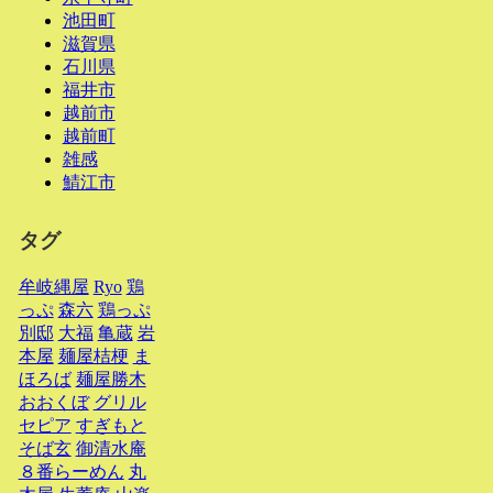
池田町
滋賀県
石川県
福井市
越前市
越前町
雑感
鯖江市
タグ
牟岐縄屋
Ryo
鶏
っぷ
森六
鶏っぷ
別邸
大福
亀蔵
岩
本屋
麺屋桔梗
ま
ほろば
麺屋勝木
おおくぼ
グリル
セピア
すぎもと
そば玄
御清水庵
８番らーめん
丸