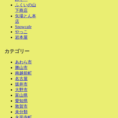
ふくいの山
下商店
矢場とん本
店
Snowcafe
やっこ
岩本屋
カテゴリー
あわら市
勝山市
南越前町
名古屋
坂井市
大野市
富山県
愛知県
敦賀市
未分類
永平寺町