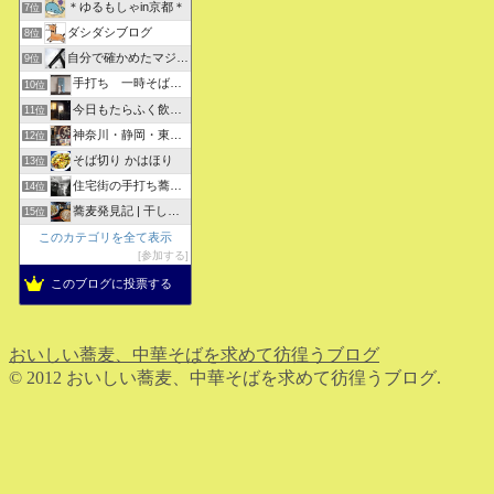
＊ゆるもしゃin京都＊
7位
ダシダシブログ
8位
自分で確かめたマジな近現代史・グルメな蕎麦・キレイなお花さん
9位
手打ち 一時そば (店主の軟式ホームページ）
10位
今日もたらふく飲んで食べた -湖月四代目嫁日記-
11位
神奈川・静岡・東京の蕎麦屋の評判と口コミ
12位
そば切り かはほり
13位
住宅街の手打ち蕎麦屋三代目ブログ
14位
蕎麦発見記 | 干しそばをメインにしたそばブログ
15位
このカテゴリを全て表示
参加する
このブログに投票する
おいしい蕎麦、中華そばを求めて彷徨うブログ
© 2012 おいしい蕎麦、中華そばを求めて彷徨うブログ.
ホーム
検索
トップ