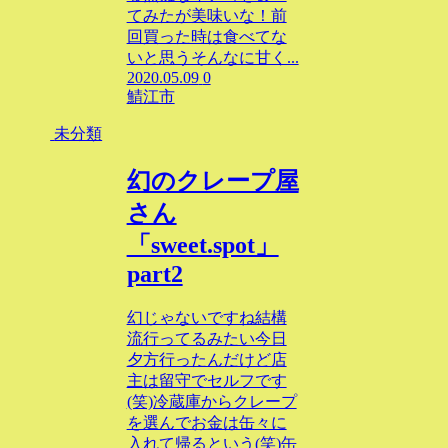
てみたが美味いな！前
回買った時は食べてな
いと思うそんなに甘く...
2020.05.09
0
鯖江市
未分類
幻のクレープ屋
さん
「sweet.spot」
part2
幻じゃないですね結構
流行ってるみたい今日
夕方行ったんだけど店
主は留守でセルフです
(笑)冷蔵庫からクレープ
を選んでお金は缶々に
入れて帰るという(笑)缶