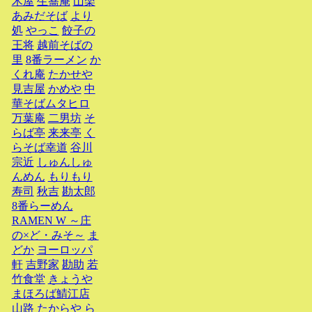
木屋
生蕎庵
山楽
あみだそば
より
処
やっこ
餃子の
王将
越前そばの
里
8番ラーメン
か
くれ庵
たかせや
見吉屋
かめや
中
華そばムタヒロ
万葉庵
二男坊
そ
らば亭
来来亭
く
らそば幸道
谷川
宗近
しゅんしゅ
んめん
もりもり
寿司
秋吉
勘太郎
8番らーめん
RAMEN W ～庄
の×ど・みそ～
ま
どか
ヨーロッパ
軒
吉野家
勘助
若
竹食堂
きょうや
まほろば鯖江店
山路
たからや
ら