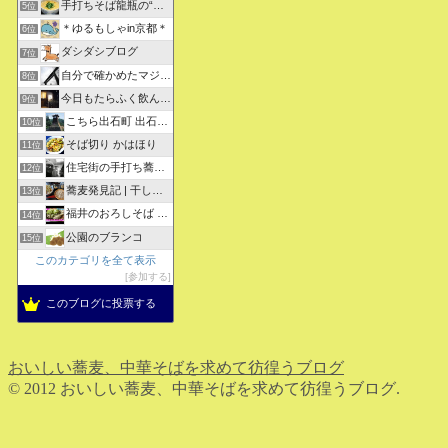
手打ちそば龍瓶の“いつも心に太陽を”
5位
＊ゆるもしゃin京都＊
6位
ダシダシブログ
7位
自分で確かめたマジな近現代史・グルメな蕎麦・キレイなお花さん
8位
今日もたらふく飲んで食べた -湖月四代目嫁日記-
9位
こちら出石町 出石そばの「田中屋食品製造部」
10位
そば切り かはほり
11位
住宅街の手打ち蕎麦屋三代目ブログ
12位
蕎麦発見記 | 干しそばをメインにしたそばブログ
13位
福井のおろしそば 無責任１００選
14位
公園のブランコ
15位
このカテゴリを全て表示
参加する
このブログに投票する
おいしい蕎麦、中華そばを求めて彷徨うブログ
© 2012 おいしい蕎麦、中華そばを求めて彷徨うブログ.
ホーム
検索