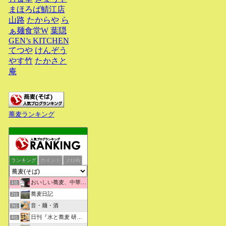
まほろば鯖江店
山路
たからや
ら
ぁ麺食堂W
葉隠
GEN’s KITCHEN
てつや
けんぞう
やす竹
たかさと
庵
蕎麦ランキング
ランキング
ポイント
ブロ画
おいしい蕎麦、中華そばを求めて彷徨うブログ
1位
蕎麦日記
2位
音・麺・酒
3位
日刊『水と蕎麦 研究図鑑』
4位