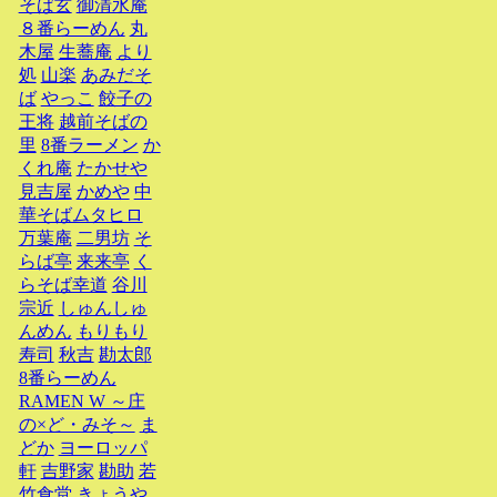
そば玄
御清水庵
８番らーめん
丸
木屋
生蕎庵
より
処
山楽
あみだそ
ば
やっこ
餃子の
王将
越前そばの
里
8番ラーメン
か
くれ庵
たかせや
見吉屋
かめや
中
華そばムタヒロ
万葉庵
二男坊
そ
らば亭
来来亭
く
らそば幸道
谷川
宗近
しゅんしゅ
んめん
もりもり
寿司
秋吉
勘太郎
8番らーめん
RAMEN W ～庄
の×ど・みそ～
ま
どか
ヨーロッパ
軒
吉野家
勘助
若
竹食堂
きょうや