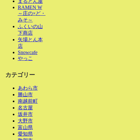
まるとん屋
RAMEN W
～庄の×ど・
みそ～
ふくいの山
下商店
矢場とん本
店
Snowcafe
やっこ
カテゴリー
あわら市
勝山市
南越前町
名古屋
坂井市
大野市
富山県
愛知県