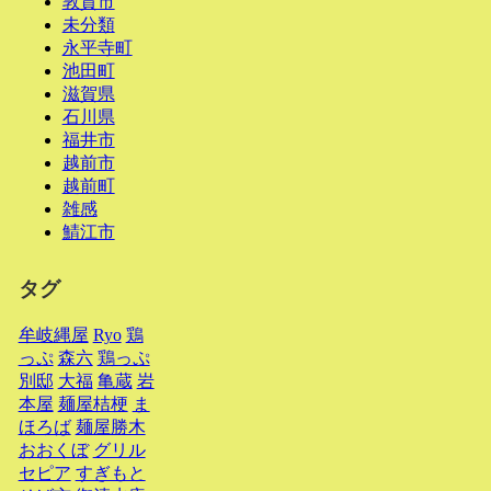
敦賀市
未分類
永平寺町
池田町
滋賀県
石川県
福井市
越前市
越前町
雑感
鯖江市
タグ
牟岐縄屋
Ryo
鶏
っぷ
森六
鶏っぷ
別邸
大福
亀蔵
岩
本屋
麺屋桔梗
ま
ほろば
麺屋勝木
おおくぼ
グリル
セピア
すぎもと