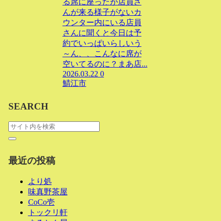
る席に座ったが店員さ
んが来る様子がないカ
ウンター内にいる店員
さんに聞くと今日は予
約でいっぱいらしいう
～ん、、こんなに席が
空いてるのに？まあ店...
2026.03.22
0
鯖江市
SEARCH
最近の投稿
より処
味真野茶屋
CoCo壱
トックリ軒