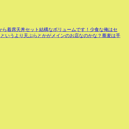
から着席天丼セット結構なボリュームです！少食な俺はセ
んというより天ぷらとかがメインのお店なのかな？蕎麦は手