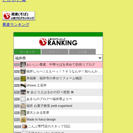
蕎麦ランキング
ランキング
ポイント
ブロ画
おいしい蕎麦、中華そばを求めて彷徨うブログ
1位
福井しらべ | ええーっ！？そうなんや！知らんかったわ。
2位
来福家：福井市の幸せリフォーム物語
3位
showa 土花亭
4位
〓 あとりえはるかの日々悠悠 〓
5位
あきらのブログ〜福井県より〜
6位
福井 お菓子教室 petit sugarland
7位
愛犬とみる世界
8位
Made in fukui design
9位
こんぶ専門店のスタッフ日記
10位