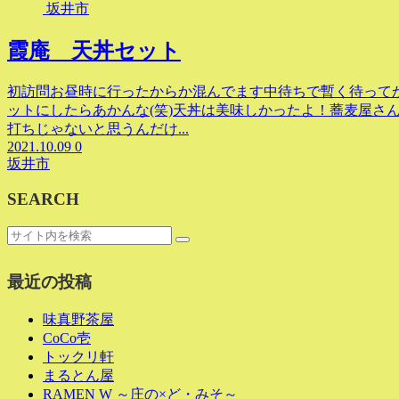
坂井市
霞庵 天丼セット
初訪問お昼時に行ったからか混んでます中待ちで暫く待って
ットにしたらあかんな(笑)天丼は美味しかったよ！蕎麦屋さ
打ちじゃないと思うんだけ...
2021.10.09
0
坂井市
SEARCH
最近の投稿
味真野茶屋
CoCo壱
トックリ軒
まるとん屋
RAMEN W ～庄の×ど・みそ～