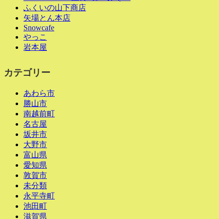
ふくいの山下商店
矢場とん本店
Snowcafe
やっこ
岩本屋
カテゴリー
あわら市
勝山市
南越前町
名古屋
坂井市
大野市
富山県
愛知県
敦賀市
未分類
永平寺町
池田町
滋賀県