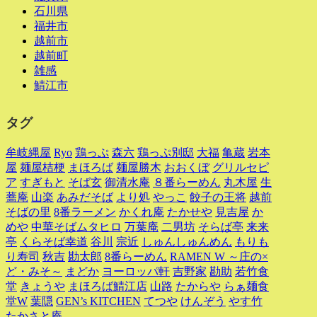
石川県
福井市
越前市
越前町
雑感
鯖江市
タグ
牟岐縄屋
Ryo
鶏っぷ
森六
鶏っぷ別邸
大福
亀蔵
岩本
屋
麺屋桔梗
まほろば
麺屋勝木
おおくぼ
グリルセピ
ア
すぎもと
そば玄
御清水庵
８番らーめん
丸木屋
生
蕎庵
山楽
あみだそば
より処
やっこ
餃子の王将
越前
そばの里
8番ラーメン
かくれ庵
たかせや
見吉屋
か
めや
中華そばムタヒロ
万葉庵
二男坊
そらば亭
来来
亭
くらそば幸道
谷川
宗近
しゅんしゅんめん
もりも
り寿司
秋吉
勘太郎
8番らーめん
RAMEN W ～庄の×
ど・みそ～
まどか
ヨーロッパ軒
吉野家
勘助
若竹食
堂
きょうや
まほろば鯖江店
山路
たからや
らぁ麺食
堂W
葉隠
GEN’s KITCHEN
てつや
けんぞう
やす竹
たかさと庵