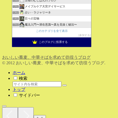
王様のむしぱんのブログ
11位
メイプルケア大宮デイサービス
12位
占い・ラジャリーネ
13位
日々の宝物
14位
魔法入門〜潜在意識〜真を見抜く秘法〜
15位
このカテゴリを全て表示
参加する
このブログに投票する
おいしい蕎麦、中華そばを求めて彷徨うブログ
© 2012 おいしい蕎麦、中華そばを求めて彷徨うブログ.
ホーム
検索
トップ
サイドバー