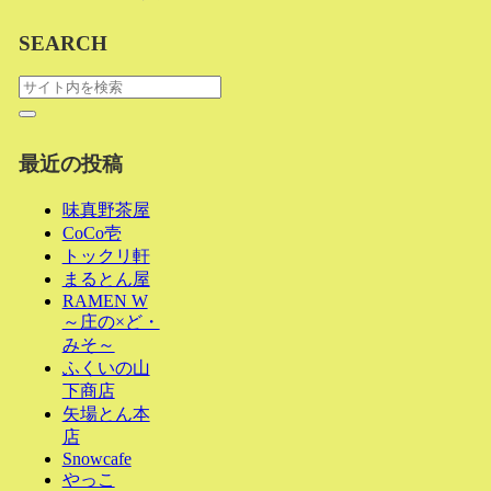
SEARCH
最近の投稿
味真野茶屋
CoCo壱
トックリ軒
まるとん屋
RAMEN W
～庄の×ど・
みそ～
ふくいの山
下商店
矢場とん本
店
Snowcafe
やっこ