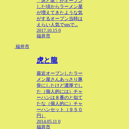
「虎と龍」がオープン
した頃からラーメン屋
が増えてきたような気
がするオープン当時は
えらい人気でsnsで...
2017.10.15
0
福井市
福井市
虎と龍
最近オープンしたラー
メン屋さんあっさり豚
骨にしたけど濃厚でし
た（個人的には）チャ
ーハンは８番のと似て
たな（個人的に）チャ
ーハンセット（９５０
円）
2014.05.11
0
福井市