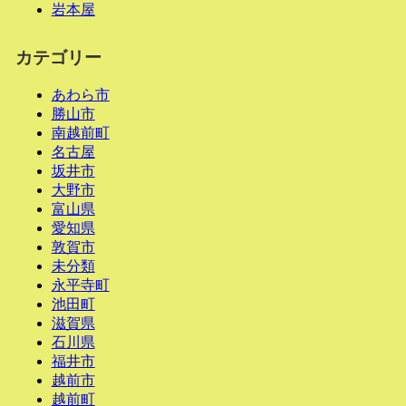
岩本屋
カテゴリー
あわら市
勝山市
南越前町
名古屋
坂井市
大野市
富山県
愛知県
敦賀市
未分類
永平寺町
池田町
滋賀県
石川県
福井市
越前市
越前町