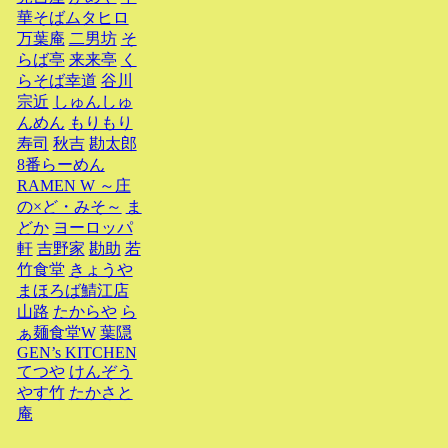
華そばムタヒロ
万葉庵
二男坊
そ
らば亭
来来亭
く
らそば幸道
谷川
宗近
しゅんしゅ
んめん
もりもり
寿司
秋吉
勘太郎
8番らーめん
RAMEN W ～庄
の×ど・みそ～
ま
どか
ヨーロッパ
軒
吉野家
勘助
若
竹食堂
きょうや
まほろば鯖江店
山路
たからや
ら
ぁ麺食堂W
葉隠
GEN’s KITCHEN
てつや
けんぞう
やす竹
たかさと
庵