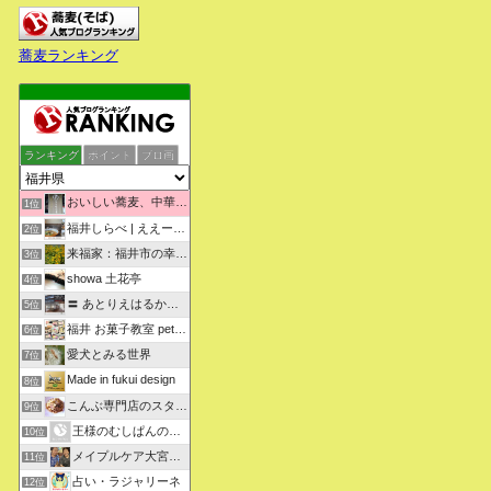
蕎麦ランキング
ランキング
ポイント
ブロ画
おいしい蕎麦、中華そばを求めて彷徨うブログ
1位
福井しらべ | ええーっ！？そうなんや！知らんかったわ。
2位
来福家：福井市の幸せリフォーム物語
3位
showa 土花亭
4位
〓 あとりえはるかの日々悠悠 〓
5位
福井 お菓子教室 petit sugarland
6位
愛犬とみる世界
7位
Made in fukui design
8位
こんぶ専門店のスタッフ日記
9位
王様のむしぱんのブログ
10位
メイプルケア大宮デイサービス
11位
占い・ラジャリーネ
12位