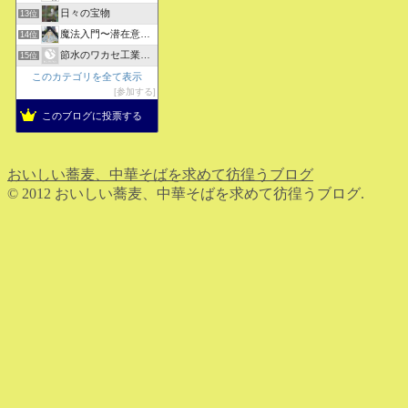
日々の宝物
13位
魔法入門〜潜在意識〜真を見抜く秘法〜
14位
節水のワカセ工業のブログ
15位
このカテゴリを全て表示
参加する
このブログに投票する
おいしい蕎麦、中華そばを求めて彷徨うブログ
© 2012 おいしい蕎麦、中華そばを求めて彷徨うブログ.
ホーム
検索
トップ
サイドバー