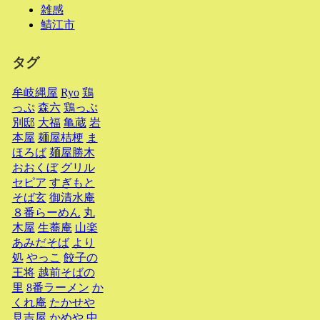
雑感
鯖江市
タグ
牟岐縄屋
Ryo
鶏
っぷ
森六
鶏っぷ
別邸
大福
亀蔵
岩
本屋
麺屋桔梗
ま
ほろば
麺屋勝木
おおくぼ
グリル
セピア
すぎもと
そば玄
御清水庵
８番らーめん
丸
木屋
生蕎庵
山楽
あみだそば
より
処
やっこ
餃子の
王将
越前そばの
里
8番ラーメン
か
くれ庵
たかせや
見吉屋
かめや
中