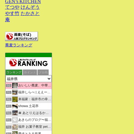
GEN’s KITCHEN
てつや
けんぞう
やす竹
たかさと
庵
蕎麦ランキング
ランキング
ポイント
ブロ画
おいしい蕎麦、中華そばを求めて彷徨うブログ
1位
福井しらべ | ええーっ！？そうなんや！知らんかったわ。
2位
来福家：福井市の幸せリフォーム物語
3位
showa 土花亭
4位
〓 あとりえはるかの日々悠悠 〓
5位
あきらのブログ〜福井県より〜
6位
福井 お菓子教室 petit sugarland
7位
愛犬とみる世界
8位