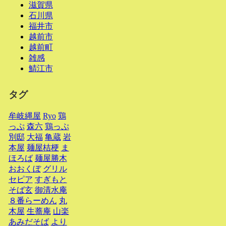
滋賀県
石川県
福井市
越前市
越前町
雑感
鯖江市
タグ
牟岐縄屋
Ryo
鶏
っぷ
森六
鶏っぷ
別邸
大福
亀蔵
岩
本屋
麺屋桔梗
ま
ほろば
麺屋勝木
おおくぼ
グリル
セピア
すぎもと
そば玄
御清水庵
８番らーめん
丸
木屋
生蕎庵
山楽
あみだそば
より