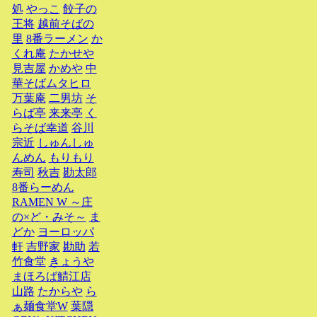
処
やっこ
餃子の
王将
越前そばの
里
8番ラーメン
か
くれ庵
たかせや
見吉屋
かめや
中
華そばムタヒロ
万葉庵
二男坊
そ
らば亭
来来亭
く
らそば幸道
谷川
宗近
しゅんしゅ
んめん
もりもり
寿司
秋吉
勘太郎
8番らーめん
RAMEN W ～庄
の×ど・みそ～
ま
どか
ヨーロッパ
軒
吉野家
勘助
若
竹食堂
きょうや
まほろば鯖江店
山路
たからや
ら
ぁ麺食堂W
葉隠