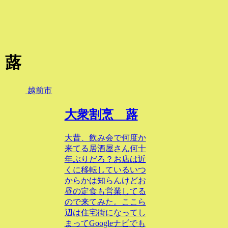
蕗
越前市
大衆割烹 蕗
大昔、飲み会で何度か
来てる居酒屋さん何十
年ぶりだろ？お店は近
くに移転しているいつ
からかは知らんけどお
昼の定食も営業してる
ので来てみた。ここら
辺は住宅街になってし
まってGoogleナビでも