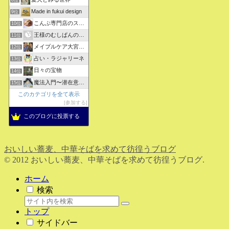
Made in fukui design
9位
こんぶ専門店のスタッフ日記
10位
王様のむしぱんのブログ
11位
メイプルケア大宮デイサービス
12位
占い・ラジャリーネ
13位
日々の宝物
14位
魔法入門〜潜在意識〜真を見抜く秘法〜
15位
このカテゴリを全て表示
参加する
このブログに投票する
おいしい蕎麦、中華そばを求めて彷徨うブログ
© 2012 おいしい蕎麦、中華そばを求めて彷徨うブログ.
ホーム
検索
トップ
サイドバー