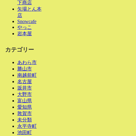
下商店
矢場とん本
店
Snowcafe
やっこ
岩本屋
カテゴリー
あわら市
勝山市
南越前町
名古屋
坂井市
大野市
富山県
愛知県
敦賀市
未分類
永平寺町
池田町