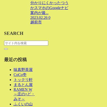
分かりにくかったつう
かスマホのGoogleナビ
案内が最...
2023.02.26
0
越前市
SEARCH
最近の投稿
味真野茶屋
CoCo壱
トックリ軒
まるとん屋
RAMEN W
～庄の×ど・
みそ～
ふくいの山