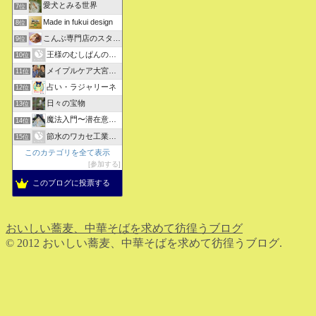
愛犬とみる世界
7位
Made in fukui design
8位
こんぶ専門店のスタッフ日記
9位
王様のむしぱんのブログ
10位
メイプルケア大宮デイサービス
11位
占い・ラジャリーネ
12位
日々の宝物
13位
魔法入門〜潜在意識〜真を見抜く秘法〜
14位
節水のワカセ工業のブログ
15位
このカテゴリを全て表示
参加する
このブログに投票する
おいしい蕎麦、中華そばを求めて彷徨うブログ
© 2012 おいしい蕎麦、中華そばを求めて彷徨うブログ.
ホーム
検索
トップ