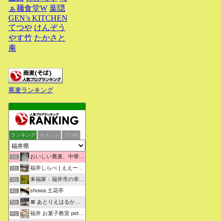
ぁ麺食堂W
葉隠
GEN’s KITCHEN
てつや
けんぞう
やす竹
たかさと
庵
蕎麦ランキング
ランキング
ポイント
ブロ画
おいしい蕎麦、中華そばを求めて彷徨うブログ
1位
福井しらべ | ええーっ！？そうなんや！知らんかったわ。
2位
来福家：福井市の幸せリフォーム物語
3位
showa 土花亭
4位
〓 あとりえはるかの日々悠悠 〓
5位
福井 お菓子教室 petit sugarland
6位