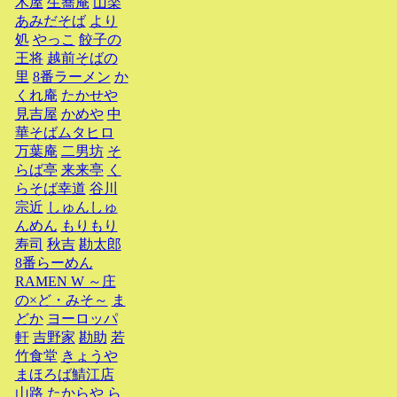
木屋
生蕎庵
山楽
あみだそば
より
処
やっこ
餃子の
王将
越前そばの
里
8番ラーメン
か
くれ庵
たかせや
見吉屋
かめや
中
華そばムタヒロ
万葉庵
二男坊
そ
らば亭
来来亭
く
らそば幸道
谷川
宗近
しゅんしゅ
んめん
もりもり
寿司
秋吉
勘太郎
8番らーめん
RAMEN W ～庄
の×ど・みそ～
ま
どか
ヨーロッパ
軒
吉野家
勘助
若
竹食堂
きょうや
まほろば鯖江店
山路
たからや
ら