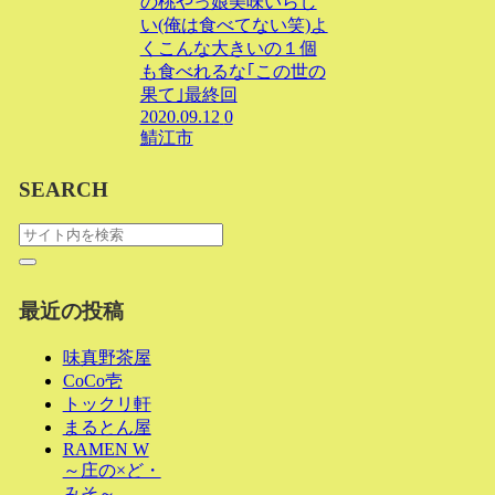
の桃やっ娘美味いらし
い(俺は食べてない笑)よ
くこんな大きいの１個
も食べれるな｢この世の
果て｣最終回
2020.09.12
0
鯖江市
SEARCH
最近の投稿
味真野茶屋
CoCo壱
トックリ軒
まるとん屋
RAMEN W
～庄の×ど・
みそ～