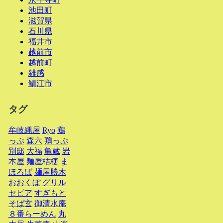
池田町
滋賀県
石川県
福井市
越前市
越前町
雑感
鯖江市
タグ
牟岐縄屋
Ryo
鶏
っぷ
森六
鶏っぷ
別邸
大福
亀蔵
岩
本屋
麺屋桔梗
ま
ほろば
麺屋勝木
おおくぼ
グリル
セピア
すぎもと
そば玄
御清水庵
８番らーめん
丸