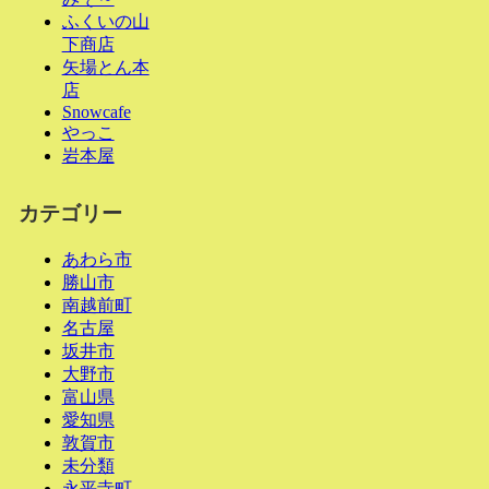
ふくいの山
下商店
矢場とん本
店
Snowcafe
やっこ
岩本屋
カテゴリー
あわら市
勝山市
南越前町
名古屋
坂井市
大野市
富山県
愛知県
敦賀市
未分類
永平寺町