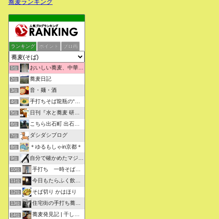
蕎麦ランキング
ランキング
ポイント
ブロ画
おいしい蕎麦、中華そばを求めて彷徨うブログ
1位
蕎麦日記
2位
音・麺・酒
3位
手打ちそば龍瓶の“いつも心に太陽を”
4位
日刊『水と蕎麦 研究図鑑』
5位
こちら出石町 出石そばの「田中屋食品製造部」
6位
ダシダシブログ
7位
＊ゆるもしゃin京都＊
8位
自分で確かめたマジな近現代史・グルメな蕎麦・キレイなお花さん
9位
手打ち 一時そば (店主の軟式ホームページ）
10位
今日もたらふく飲んで食べた -湖月四代目嫁日記-
11位
そば切り かはほり
12位
住宅街の手打ち蕎麦屋三代目ブログ
13位
蕎麦発見記 | 干しそばをメインにしたそばブログ
14位