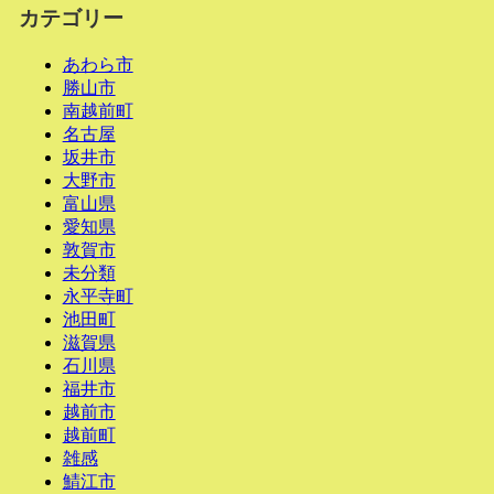
カテゴリー
あわら市
勝山市
南越前町
名古屋
坂井市
大野市
富山県
愛知県
敦賀市
未分類
永平寺町
池田町
滋賀県
石川県
福井市
越前市
越前町
雑感
鯖江市