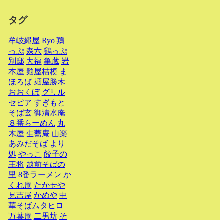
タグ
牟岐縄屋
Ryo
鶏
っぷ
森六
鶏っぷ
別邸
大福
亀蔵
岩
本屋
麺屋桔梗
ま
ほろば
麺屋勝木
おおくぼ
グリル
セピア
すぎもと
そば玄
御清水庵
８番らーめん
丸
木屋
生蕎庵
山楽
あみだそば
より
処
やっこ
餃子の
王将
越前そばの
里
8番ラーメン
か
くれ庵
たかせや
見吉屋
かめや
中
華そばムタヒロ
万葉庵
二男坊
そ