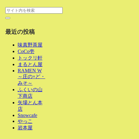
最近の投稿
味真野茶屋
CoCo壱
トックリ軒
まるとん屋
RAMEN W
～庄の×ど・
みそ～
ふくいの山
下商店
矢場とん本
店
Snowcafe
やっこ
岩本屋