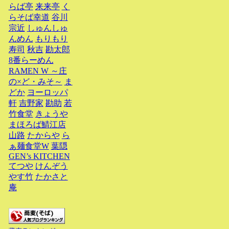
らば亭
来来亭
く
らそば幸道
谷川
宗近
しゅんしゅ
んめん
もりもり
寿司
秋吉
勘太郎
8番らーめん
RAMEN W ～庄
の×ど・みそ～
ま
どか
ヨーロッパ
軒
吉野家
勘助
若
竹食堂
きょうや
まほろば鯖江店
山路
たからや
ら
ぁ麺食堂W
葉隠
GEN’s KITCHEN
てつや
けんぞう
やす竹
たかさと
庵