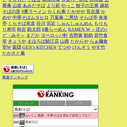
蕎庵
山楽
あみだそば
より処
やっこ
餃子の王将
越前
そばの里
8番ラーメン
かくれ庵
たかせや
見吉屋
か
めや
中華そばムタヒロ
万葉庵
二男坊
そらば亭
来来
亭
くらそば幸道
谷川
宗近
しゅんしゅんめん
もりも
り寿司
秋吉
勘太郎
8番らーめん
RAMEN W ～庄の×
ど・みそ～
まどか
ヨーロッパ軒
吉野家
勘助
若竹食
堂
きょうや
まほろば鯖江店
山路
たからや
らぁ麺食
堂W
葉隠
GEN’s KITCHEN
てつや
けんぞう
やす竹
たかさと庵
蕎麦ランキング
ランキング
ポイント
ブロ画
おいしい蕎麦、中華そばを求めて彷徨うブログ
1位
蕎麦日記
2位