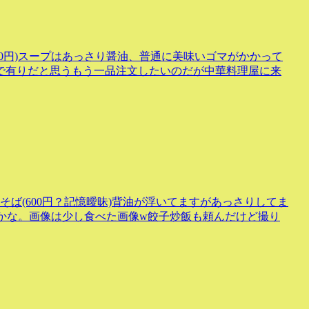
20円)スープはあっさり醤油、普通に美味いゴマがかかって
で有りだと思うもう一品注文したいのだが中華料理屋に来
ば(600円？記憶曖昧)背油が浮いてますがあっさりしてま
るかな。画像は少し食べた画像w餃子炒飯も頼んだけど撮り