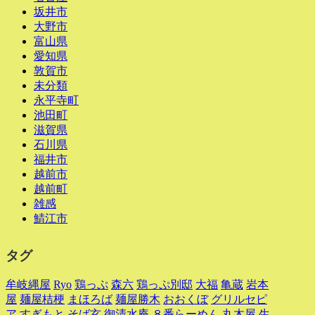
坂井市
大野市
富山県
愛知県
敦賀市
未分類
永平寺町
池田町
滋賀県
石川県
福井市
越前市
越前町
雑感
鯖江市
タグ
牟岐縄屋
Ryo
鶏っぷ
森六
鶏っぷ別邸
大福
亀蔵
岩本
屋
麺屋桔梗
まほろば
麺屋勝木
おおくぼ
グリルセピ
ア
すぎもと
そば玄
御清水庵
８番らーめん
丸木屋
生