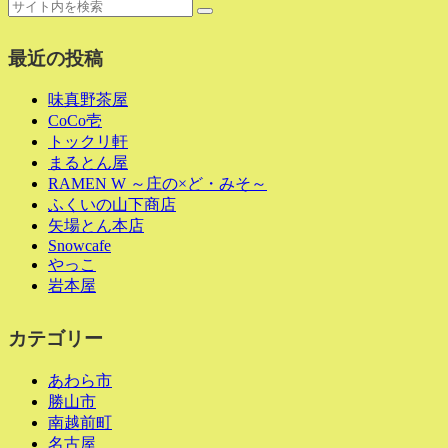
最近の投稿
味真野茶屋
CoCo壱
トックリ軒
まるとん屋
RAMEN W ～庄の×ど・みそ～
ふくいの山下商店
矢場とん本店
Snowcafe
やっこ
岩本屋
カテゴリー
あわら市
勝山市
南越前町
名古屋