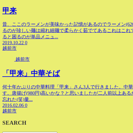
甲来
昔、ここのラーメンが美味かった記憶があるのでラーメン(6
るのが珍しい麺は縮れ細麺で柔らかく茹でてあるこれはこれ
ると困るのが単品メニュ...
2019.10.22
0
越前市
越前市
「甲来」中華そば
何十年かぶりの中華料理「甲来」さん3人で行きました。中華そ
す。唐揚げ(980円)高いかな？と思いましたが二人前以上あ
忘れた(笑)量...
2016.02.06
0
越前市
SEARCH