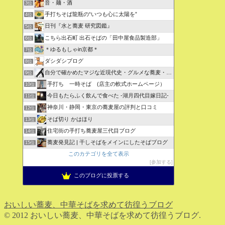
音・麺・酒
3位
手打ちそば龍瓶の“いつも心に太陽を”
4位
日刊『水と蕎麦 研究図鑑』
5位
こちら出石町 出石そばの「田中屋食品製造部」
6位
＊ゆるもしゃin京都＊
7位
ダシダシブログ
8位
自分で確かめたマジな近現代史・グルメな蕎麦・キレイなお花さん
9位
手打ち 一時そば (店主の軟式ホームページ）
10位
今日もたらふく飲んで食べた -湖月四代目嫁日記-
11位
神奈川・静岡・東京の蕎麦屋の評判と口コミ
12位
そば切り かはほり
13位
住宅街の手打ち蕎麦屋三代目ブログ
14位
蕎麦発見記 | 干しそばをメインにしたそばブログ
15位
このカテゴリを全て表示
参加する
このブログに投票する
おいしい蕎麦、中華そばを求めて彷徨うブログ
© 2012 おいしい蕎麦、中華そばを求めて彷徨うブログ.