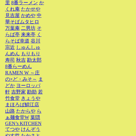
里
8番ラーメン
か
くれ庵
たかせや
見吉屋
かめや
中
華そばムタヒロ
万葉庵
二男坊
そ
らば亭
来来亭
く
らそば幸道
谷川
宗近
しゅんしゅ
んめん
もりもり
寿司
秋吉
勘太郎
8番らーめん
RAMEN W ～庄
の×ど・みそ～
ま
どか
ヨーロッパ
軒
吉野家
勘助
若
竹食堂
きょうや
まほろば鯖江店
山路
たからや
ら
ぁ麺食堂W
葉隠
GEN’s KITCHEN
てつや
けんぞう
やす竹
たかさと