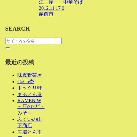
江戸屋 中華そば
2012.11.17
0
越前市
SEARCH
最近の投稿
味真野茶屋
CoCo壱
トックリ軒
まるとん屋
RAMEN W
～庄の×ど・
みそ～
ふくいの山
下商店
矢場とん本