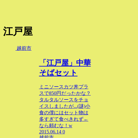
江戸屋
越前市
「江戸屋」中華
そばセット
ミニソースカツ丼プラ
スで850円だったかな？
タルタルソースをチョ
イスしましたが...(謎)小
食の僕にはセット物は
多すぎて食べきれず←
なら頼むな！w
2015.06.14
0
越前市