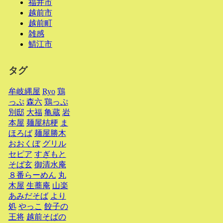
福井市
越前市
越前町
雑感
鯖江市
タグ
牟岐縄屋
Ryo
鶏
っぷ
森六
鶏っぷ
別邸
大福
亀蔵
岩
本屋
麺屋桔梗
ま
ほろば
麺屋勝木
おおくぼ
グリル
セピア
すぎもと
そば玄
御清水庵
８番らーめん
丸
木屋
生蕎庵
山楽
あみだそば
より
処
やっこ
餃子の
王将
越前そばの