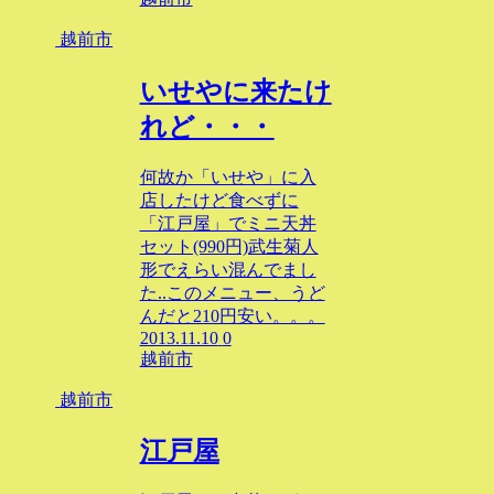
越前市
いせやに来たけ
れど・・・
何故か「いせや」に入
店したけど食べずに
「江戸屋」でミニ天丼
セット(990円)武生菊人
形でえらい混んでまし
た..このメニュー、うど
んだと210円安い。。。
2013.11.10
0
越前市
越前市
江戸屋