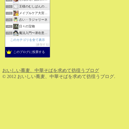
王様のむしぱんのブログ
11位
メイプルケア大宮デイサービス
12位
占い・ラジャリーネ
13位
日々の宝物
14位
魔法入門〜潜在意識〜真を見抜く秘法〜
15位
このカテゴリを全て表示
参加する
このブログに投票する
おいしい蕎麦、中華そばを求めて彷徨うブログ
© 2012 おいしい蕎麦、中華そばを求めて彷徨うブログ.
ホーム
検索
トップ
サイドバー