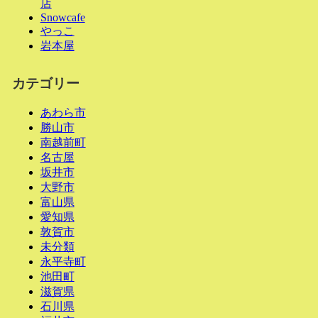
店
Snowcafe
やっこ
岩本屋
カテゴリー
あわら市
勝山市
南越前町
名古屋
坂井市
大野市
富山県
愛知県
敦賀市
未分類
永平寺町
池田町
滋賀県
石川県