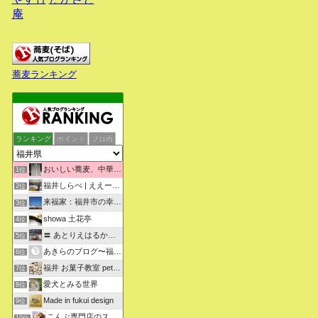
庵
蕎麦ランキング
ランキング
ポイント
ブロ画
おいしい蕎麦、中華そばを求めて彷徨うブログ
1位
福井しらべ | ええーっ！？そうなんや！知らんかったわ。
2位
来福家：福井市の幸せリフォーム物語
3位
showa 土花亭
4位
〓 あとりえはるかの日々悠悠 〓
5位
あきらのブログ〜福井県より〜
6位
福井 お菓子教室 petit sugarland
7位
愛犬とみる世界
8位
Made in fukui design
9位
こんぶ専門店のスタッフ日記
10位