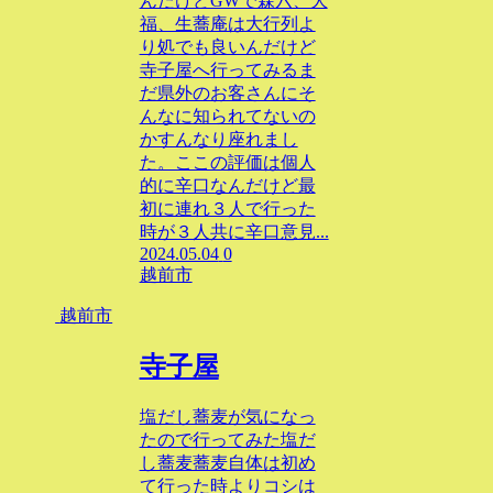
んだけどGWで森六、大
福、生蕎庵は大行列よ
り処でも良いんだけど
寺子屋へ行ってみるま
だ県外のお客さんにそ
んなに知られてないの
かすんなり座れまし
た。ここの評価は個人
的に辛口なんだけど最
初に連れ３人で行った
時が３人共に辛口意見...
2024.05.04
0
越前市
越前市
寺子屋
塩だし蕎麦が気になっ
たので行ってみた塩だ
し蕎麦蕎麦自体は初め
て行った時よりコシは