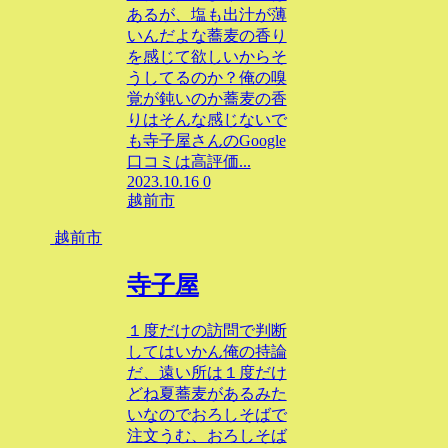
あるが、塩も出汁が薄
いんだよな蕎麦の香り
を感じて欲しいからそ
うしてるのか？俺の嗅
覚が鈍いのか蕎麦の香
りはそんな感じないで
も寺子屋さんのGoogle
口コミは高評価...
2023.10.16
0
越前市
越前市
寺子屋
１度だけの訪問で判断
してはいかん俺の持論
だ、遠い所は１度だけ
どね夏蕎麦があるみた
いなのでおろしそばで
注文うむ、おろしそば