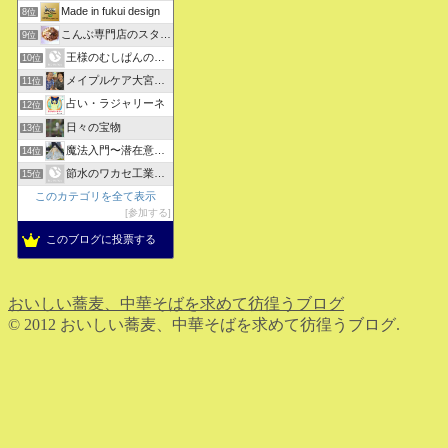
Made in fukui design
8位
こんぶ専門店のスタッフ日記
9位
王様のむしぱんのブログ
10位
メイプルケア大宮デイサービス
11位
占い・ラジャリーネ
12位
日々の宝物
13位
魔法入門〜潜在意識〜真を見抜く秘法〜
14位
節水のワカセ工業のブログ
15位
このカテゴリを全て表示
参加する
このブログに投票する
おいしい蕎麦、中華そばを求めて彷徨うブログ
© 2012 おいしい蕎麦、中華そばを求めて彷徨うブログ.
ホーム
検索
トップ
サイドバー