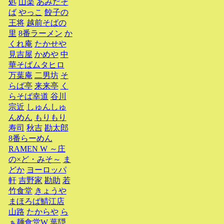
処
山楽
あみだそ
ば
やっこ
餃子の
王将
越前そばの
里
8番ラーメン
か
くれ庵
たかせや
見吉屋
かめや
中
華そばムタヒロ
万葉庵
二男坊
そ
らば亭
来来亭
く
らそば幸道
谷川
宗近
しゅんしゅ
んめん
もりもり
寿司
秋吉
勘太郎
8番らーめん
RAMEN W ～庄
の×ど・みそ～
ま
どか
ヨーロッパ
軒
吉野家
勘助
若
竹食堂
きょうや
まほろば鯖江店
山路
たからや
ら
ぁ麺食堂W
葉隠