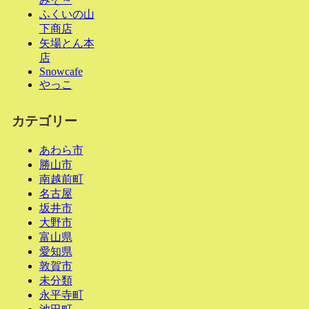
ふくいの山
下商店
矢場とん本
店
Snowcafe
やっこ
カテゴリー
あわら市
勝山市
南越前町
名古屋
坂井市
大野市
富山県
愛知県
敦賀市
未分類
永平寺町