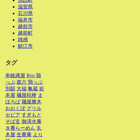
池田町
滋賀県
石川県
福井市
越前市
越前町
雑感
鯖江市
タグ
牟岐縄屋
Ryo
鶏
っぷ
森六
鶏っぷ
別邸
大福
亀蔵
岩
本屋
麺屋桔梗
ま
ほろば
麺屋勝木
おおくぼ
グリル
セピア
すぎもと
そば玄
御清水庵
８番らーめん
丸
木屋
生蕎庵
より