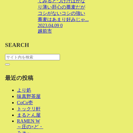
てみるとつけ汁はかな
り薄い肝心の蕎麦だが
コシがないコシの強い
蕎麦はあまり好みじゃ...
2023.04.09
0
越前市
SEARCH
最近の投稿
より処
味真野茶屋
CoCo壱
トックリ軒
まるとん屋
RAMEN W
～庄の×ど・
みそ～