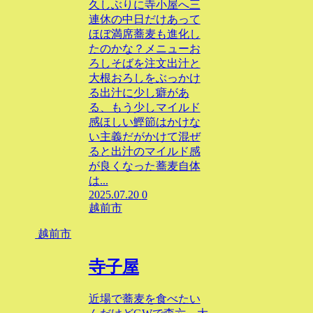
久しぶりに寺小屋へ三
連休の中日だけあって
ほぼ満席蕎麦も進化し
たのかな？メニューお
ろしそばを注文出汁と
大根おろしをぶっかけ
る出汁に少し癖があ
る、もう少しマイルド
感ほしい鰹節はかけな
い主義だがかけて混ぜ
ると出汁のマイルド感
が良くなった蕎麦自体
は...
2025.07.20
0
越前市
越前市
寺子屋
近場で蕎麦を食べたい