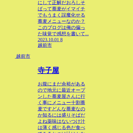
にして正解だおろしそ
ばって蕎麦がイマイチ
でもうまく誤魔化せる
蕎麦メニューなのか？
このブログは俺の偏っ
た味覚で感想を書いて...
2023.10.01
8
越前市
越前市
寺子屋
お腹にまだ余裕がある
ので地元に最近オープ
ンした蕎麦屋さんに行
く事にメニュー十割蕎
麦ですどんな蕎麦なの
か知るには盛りそばだ
よね薬味はないつけ汁
は薄く感じる色だ食べ