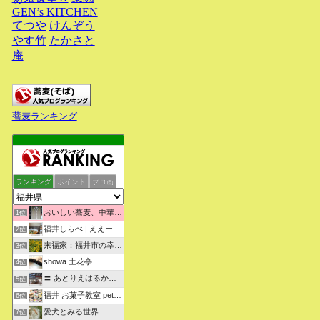
GEN’s KITCHEN
てつや
けんぞう
やす竹
たかさと
庵
蕎麦ランキング
ランキング
ポイント
ブロ画
おいしい蕎麦、中華そばを求めて彷徨うブログ
1位
福井しらべ | ええーっ！？そうなんや！知らんかったわ。
2位
来福家：福井市の幸せリフォーム物語
3位
showa 土花亭
4位
〓 あとりえはるかの日々悠悠 〓
5位
福井 お菓子教室 petit sugarland
6位
愛犬とみる世界
7位