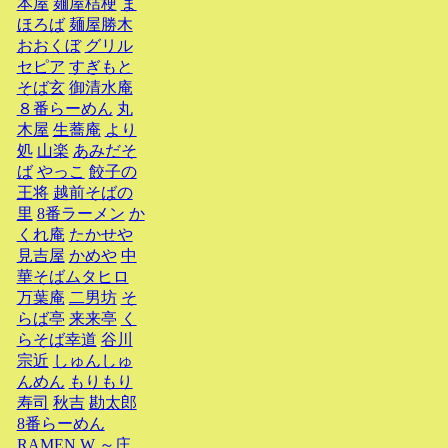
本屋
麺屋桔梗
ま
ほろば
麺屋勝木
おおくぼ
グリル
セピア
すぎもと
そば玄
御清水庵
８番らーめん
丸
木屋
生蕎庵
より
処
山楽
あみだそ
ば
やっこ
餃子の
王将
越前そばの
里
8番ラーメン
か
くれ庵
たかせや
見吉屋
かめや
中
華そばムタヒロ
万葉庵
二男坊
そ
らば亭
来来亭
く
らそば幸道
谷川
宗近
しゅんしゅ
んめん
もりもり
寿司
秋吉
勘太郎
8番らーめん
RAMEN W ～庄