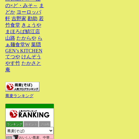
の×ど・みそ～
ま
どか
ヨーロッパ
軒
吉野家
勘助
若
竹食堂
きょうや
まほろば鯖江店
山路
たからや
ら
ぁ麺食堂W
葉隠
GEN’s KITCHEN
てつや
けんぞう
やす竹
たかさと
庵
蕎麦ランキング
ランキング
ポイント
ブロ画
おいしい蕎麦、中華そばを求めて彷徨うブログ
1位