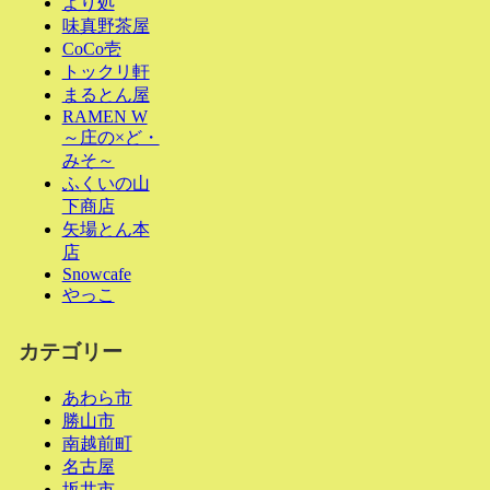
より処
味真野茶屋
CoCo壱
トックリ軒
まるとん屋
RAMEN W
～庄の×ど・
みそ～
ふくいの山
下商店
矢場とん本
店
Snowcafe
やっこ
カテゴリー
あわら市
勝山市
南越前町
名古屋
坂井市