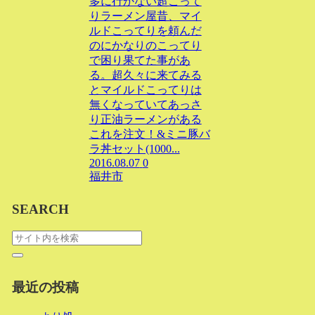
多に行かない超こって
りラーメン屋昔、マイ
ルドこってりを頼んだ
のにかなりのこってり
で困り果てた事があ
る。超久々に来てみる
とマイルドこってりは
無くなっていてあっさ
り正油ラーメンがある
これを注文！&ミニ豚バ
ラ丼セット(1000...
2016.08.07
0
福井市
SEARCH
最近の投稿