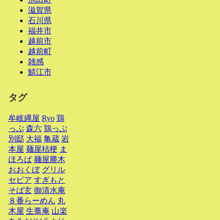
滋賀県
石川県
福井市
越前市
越前町
雑感
鯖江市
タグ
牟岐縄屋
Ryo
鶏
っぷ
森六
鶏っぷ
別邸
大福
亀蔵
岩
本屋
麺屋桔梗
ま
ほろば
麺屋勝木
おおくぼ
グリル
セピア
すぎもと
そば玄
御清水庵
８番らーめん
丸
木屋
生蕎庵
山楽