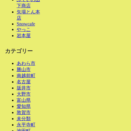
下商店
矢場とん本
店
Snowcafe
やっこ
岩本屋
カテゴリー
あわら市
勝山市
南越前町
名古屋
坂井市
大野市
富山県
愛知県
敦賀市
未分類
永平寺町
池田町