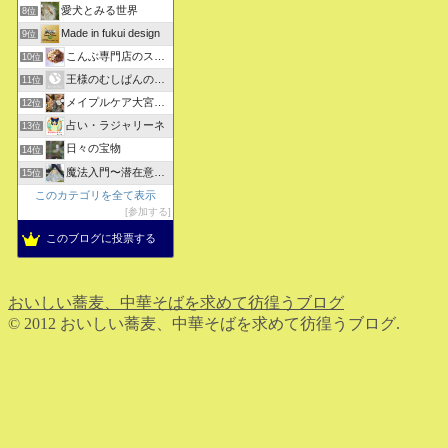
愛犬とみる世界
8位
Made in fukui design
9位
こんぶ専門店のスタッフ日記
10位
王様のむしぱんのブログ
11位
メイプルケア大宮デイサービス
12位
占い・ラジャリーネ
13位
日々の宝物
14位
魔法入門〜潜在意識〜真を見抜く秘法〜
15位
このカテゴリを全て表示
参加する
このブログに投票する
おいしい蕎麦、中華そばを求めて彷徨うブログ
© 2012 おいしい蕎麦、中華そばを求めて彷徨うブログ.
ホーム
検索
トップ
サイドバー