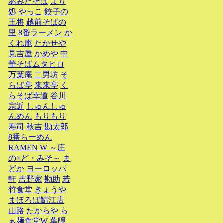
あみだそば
より
処
やっこ
餃子の
王将
越前そばの
里
8番ラーメン
か
くれ庵
たかせや
見吉屋
かめや
中
華そばムタヒロ
万葉庵
二男坊
そ
らば亭
来来亭
く
らそば幸道
谷川
宗近
しゅんしゅ
んめん
もりもり
寿司
秋吉
勘太郎
8番らーめん
RAMEN W ～庄
の×ど・みそ～
ま
どか
ヨーロッパ
軒
吉野家
勘助
若
竹食堂
きょうや
まほろば鯖江店
山路
たからや
ら
ぁ麺食堂W
葉隠