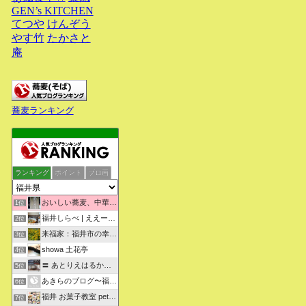
GEN’s KITCHEN
てつや
けんぞう
やす竹
たかさと
庵
蕎麦ランキング
ランキング
ポイント
ブロ画
おいしい蕎麦、中華そばを求めて彷徨うブログ
1位
福井しらべ | ええーっ！？そうなんや！知らんかったわ。
2位
来福家：福井市の幸せリフォーム物語
3位
showa 土花亭
4位
〓 あとりえはるかの日々悠悠 〓
5位
あきらのブログ〜福井県より〜
6位
福井 お菓子教室 petit sugarland
7位