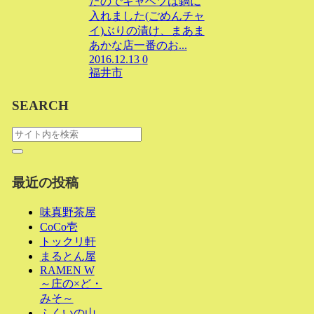
たのでキャベツは鍋に
入れました(ごめんチャ
イ)ぶりの漬け、まあま
あかな店一番のお...
2016.12.13
0
福井市
SEARCH
最近の投稿
味真野茶屋
CoCo壱
トックリ軒
まるとん屋
RAMEN W
～庄の×ど・
みそ～
ふくいの山