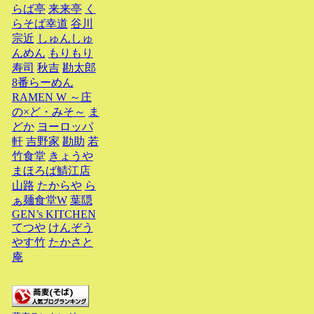
らば亭
来来亭
く
らそば幸道
谷川
宗近
しゅんしゅ
んめん
もりもり
寿司
秋吉
勘太郎
8番らーめん
RAMEN W ～庄
の×ど・みそ～
ま
どか
ヨーロッパ
軒
吉野家
勘助
若
竹食堂
きょうや
まほろば鯖江店
山路
たからや
ら
ぁ麺食堂W
葉隠
GEN’s KITCHEN
てつや
けんぞう
やす竹
たかさと
庵