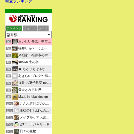
蕎麦ランキング
ランキング
ポイント
ブロ画
おいしい蕎麦、中華そばを求めて彷徨うブログ
1位
福井しらべ | ええーっ！？そうなんや！知らんかったわ。
2位
来福家：福井市の幸せリフォーム物語
3位
showa 土花亭
4位
〓 あとりえはるかの日々悠悠 〓
5位
あきらのブログ〜福井県より〜
6位
福井 お菓子教室 petit sugarland
7位
愛犬とみる世界
8位
Made in fukui design
9位
こんぶ専門店のスタッフ日記
10位
王様のむしぱんのブログ
11位
メイプルケア大宮デイサービス
12位
占い・ラジャリーネ
13位
日々の宝物
14位