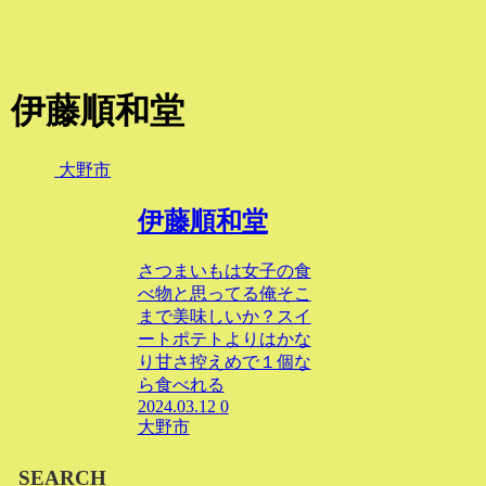
伊藤順和堂
大野市
伊藤順和堂
さつまいもは女子の食
べ物と思ってる俺そこ
まで美味しいか？スイ
ートポテトよりはかな
り甘さ控えめで１個な
ら食べれる
2024.03.12
0
大野市
SEARCH