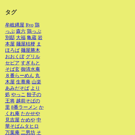
タグ
牟岐縄屋
Ryo
鶏
っぷ
森六
鶏っぷ
別邸
大福
亀蔵
岩
本屋
麺屋桔梗
ま
ほろば
麺屋勝木
おおくぼ
グリル
セピア
すぎもと
そば玄
御清水庵
８番らーめん
丸
木屋
生蕎庵
山楽
あみだそば
より
処
やっこ
餃子の
王将
越前そばの
里
8番ラーメン
か
くれ庵
たかせや
見吉屋
かめや
中
華そばムタヒロ
万葉庵
二男坊
そ