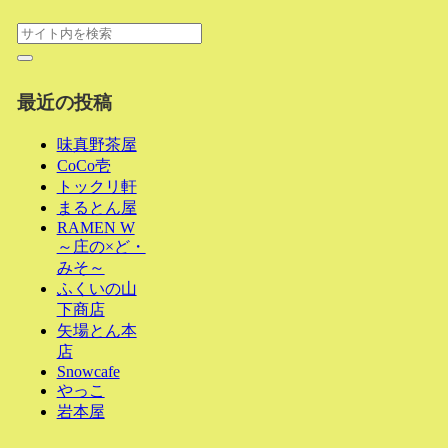
最近の投稿
味真野茶屋
CoCo壱
トックリ軒
まるとん屋
RAMEN W
～庄の×ど・
みそ～
ふくいの山
下商店
矢場とん本
店
Snowcafe
やっこ
岩本屋