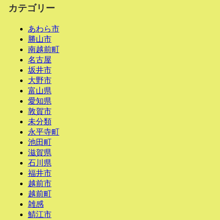
カテゴリー
あわら市
勝山市
南越前町
名古屋
坂井市
大野市
富山県
愛知県
敦賀市
未分類
永平寺町
池田町
滋賀県
石川県
福井市
越前市
越前町
雑感
鯖江市