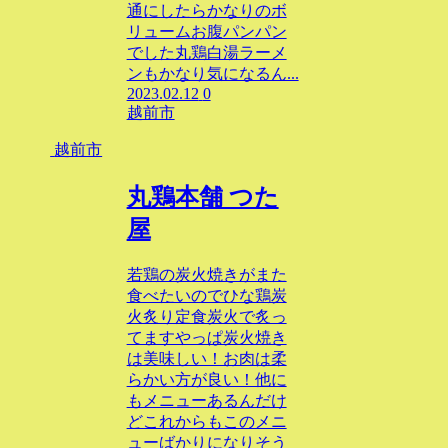
通にしたらかなりのボ
リュームお腹パンパン
でした丸鶏白湯ラーメ
ンもかなり気になるん...
2023.02.12
0
越前市
越前市
丸鶏本舗 つた
屋
若鶏の炭火焼きがまた
食べたいのでひな鶏炭
火炙り定食炭火で炙っ
てますやっぱ炭火焼き
は美味しい！お肉は柔
らかい方が良い！他に
もメニューあるんだけ
どこれからもこのメニ
ューばかりになりそう