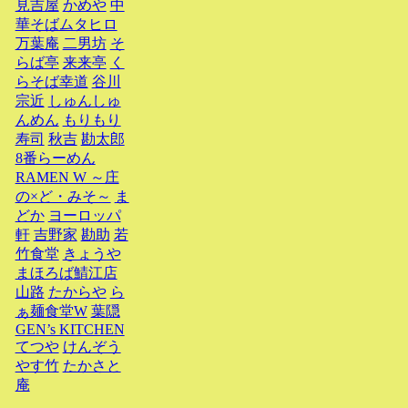
見吉屋
かめや
中
華そばムタヒロ
万葉庵
二男坊
そ
らば亭
来来亭
く
らそば幸道
谷川
宗近
しゅんしゅ
んめん
もりもり
寿司
秋吉
勘太郎
8番らーめん
RAMEN W ～庄
の×ど・みそ～
ま
どか
ヨーロッパ
軒
吉野家
勘助
若
竹食堂
きょうや
まほろば鯖江店
山路
たからや
ら
ぁ麺食堂W
葉隠
GEN’s KITCHEN
てつや
けんぞう
やす竹
たかさと
庵