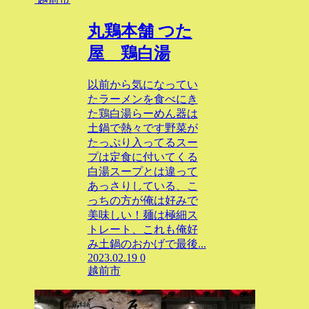
丸鶏本舗 つた
屋 鶏白湯
以前から気になってい
たラーメンを食べにき
た鶏白湯らーめん器は
土鍋で熱々です野菜が
たっぷり入ってるスー
プは定食に付いてくる
白湯スープとは違って
あっさりしている、こ
っちの方が俺は好みで
美味しい！麺は極細ス
トレート、これも俺好
み土鍋のおかげで最後...
2023.02.19
0
越前市