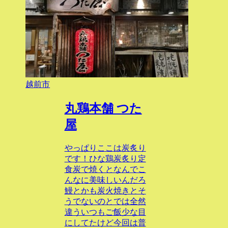
越前市
丸鶏本舗 つた
屋
やっぱりここは炭炙り
です！ひな鶏炭炙り定
食炭で焼くとなんでこ
んなに美味しいんだろ
鰻とかも炭火焼きとそ
うでないのとでは全然
違ういつもご飯少な目
にしてたけど今回は普