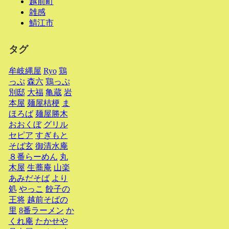
越前町
雑感
鯖江市
タグ
牟岐縄屋
Ryo
鶏
っぷ
森六
鶏っぷ
別邸
大福
亀蔵
岩
本屋
麺屋桔梗
ま
ほろば
麺屋勝木
おおくぼ
グリル
セピア
すぎもと
そば玄
御清水庵
８番らーめん
丸
木屋
生蕎庵
山楽
あみだそば
より
処
やっこ
餃子の
王将
越前そばの
里
8番ラーメン
か
くれ庵
たかせや