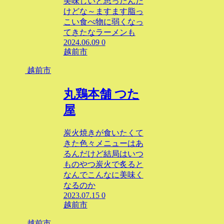
美味しいと思ったんだ
けどな～ますます脂っ
こい食べ物に弱くなっ
てきたなラーメンも
2024.06.09
0
越前市
越前市
丸鶏本舗 つた
屋
炭火焼きが食いたくて
きた色々メニューはあ
るんだけど結局はいつ
ものやつ炭火で炙ると
なんでこんなに美味く
なるのか
2023.07.15
0
越前市
越前市