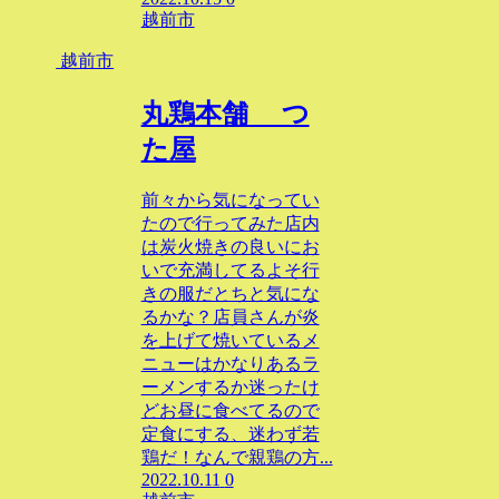
越前市
越前市
丸鶏本舗 つ
た屋
前々から気になってい
たので行ってみた店内
は炭火焼きの良いにお
いで充満してるよそ行
きの服だとちと気にな
るかな？店員さんが炎
を上げて焼いているメ
ニューはかなりあるラ
ーメンするか迷ったけ
どお昼に食べてるので
定食にする、迷わず若
鶏だ！なんで親鶏の方...
2022.10.11
0