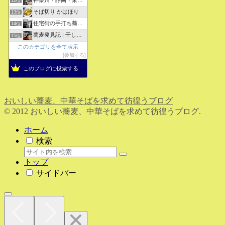
12位
そば切り かはほり
13位
住宅街の手打ち蕎麦屋三代目ブログ
14位
蕎麦発見記 | 干しそばをメインにしたそばブログ
15位
このカテゴリを全て表示
参加する
このブログに投票する
おいしい蕎麦、中華そばを求めて彷徨うブログ
© 2012 おいしい蕎麦、中華そばを求めて彷徨うブログ.
ホーム
検索
トップ
サイドバー