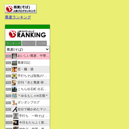
蕎麦ランキング
ランキング
ポイント
ブロ画
おいしい蕎麦、中華そばを求めて彷徨うブログ
1位
蕎麦日記
2位
音・麺・酒
3位
手打ちそば龍瓶の“いつも心に太陽を”
4位
日刊『水と蕎麦 研究図鑑』
5位
こちら出石町 出石そばの「田中屋食品製造部」
6位
＊ゆるもしゃin京都＊
7位
ダシダシブログ
8位
自分で確かめたマジな近現代史・グルメな蕎麦・キレイなお花さん
9位
手打ち 一時そば (店主の軟式ホームページ）
10位
今日もたらふく飲んで食べた -湖月四代目嫁日記-
11位
神奈川・静岡・東京の蕎麦屋の評判と口コミ