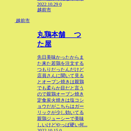
2022.10.29
0
越前市
越前市
丸鶏本舗 つ
た屋
先日美味かったからま
た来た若鶏を注文する
つもりだったんだけど
店員さんに聞いて見る
とオーブン焼きは親鶏
でも柔らか目だと言う
ので親鶏オーブン焼き
定食炭火焼きは塩コシ
ョウだがこちらはガー
リックが少し効いてる
親鶏ジューシーで美味
しいけどやっぱ硬い何...
2022.10.15
0