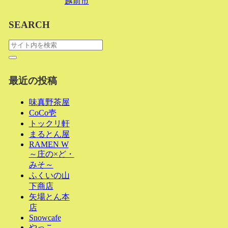
越前市
SEARCH
最近の投稿
味真野茶屋
CoCo壱
トックリ軒
まるとん屋
RAMEN W
～庄の×ど・
みそ～
ふくいの山
下商店
矢場とん本
店
Snowcafe
やっこ