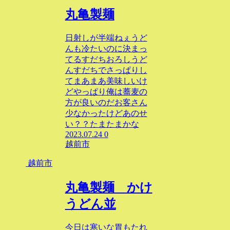
丸亀製麺
日射しが半端ねぇうど
んも冷たいのに決まっ
てるすだちおろしうど
んすだちでさっぱりし
てまあまあ美味しいけ
どやっぱり俺は蕎麦の
方が良いのだお客さん
少なかったけどあのせ
い？？たまたまかな
2023.07.24
0
越前市
越前市
丸亀製麺 かけ
うどん並
今日は寒いな胃もたれ