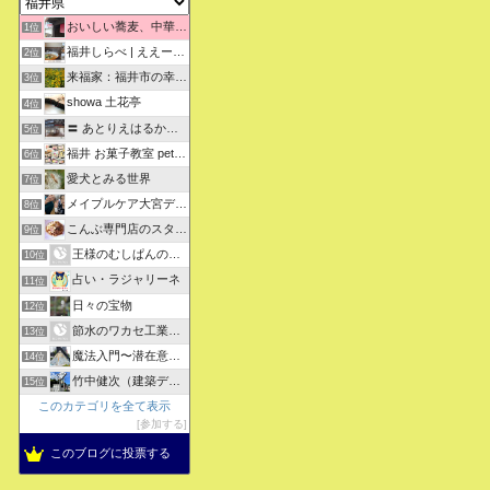
おいしい蕎麦、中華そばを求めて彷徨うブログ
1位
福井しらべ | ええーっ！？そうなんや！知らんかったわ。
2位
来福家：福井市の幸せリフォーム物語
3位
showa 土花亭
4位
〓 あとりえはるかの日々悠悠 〓
5位
福井 お菓子教室 petit sugarland
6位
愛犬とみる世界
7位
メイプルケア大宮デイサービス
8位
こんぶ専門店のスタッフ日記
9位
王様のむしぱんのブログ
10位
占い・ラジャリーネ
11位
日々の宝物
12位
節水のワカセ工業のブログ
13位
魔法入門〜潜在意識〜真を見抜く秘法〜
14位
竹中健次（建築デザイナー）のつぶやき
15位
このカテゴリを全て表示
参加する
このブログに投票する