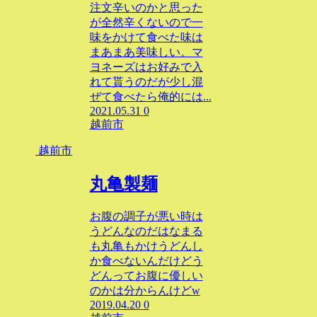
注文辛いのかと思った
が全然辛くないので一
味をかけて食べた味は
まあまあ美味しい。マ
ヨネーズはお好みで入
れて貰うのだが少し混
ぜて食べたら俺的には...
2021.05.31
0
越前市
越前市
丸亀製麺
お腹の調子が悪い時は
うどんなのだはなまる
も丸亀もかけうどんし
か食べないんだけどう
どんってお腹に優しい
のかは分からんけどw
2019.04.20
0