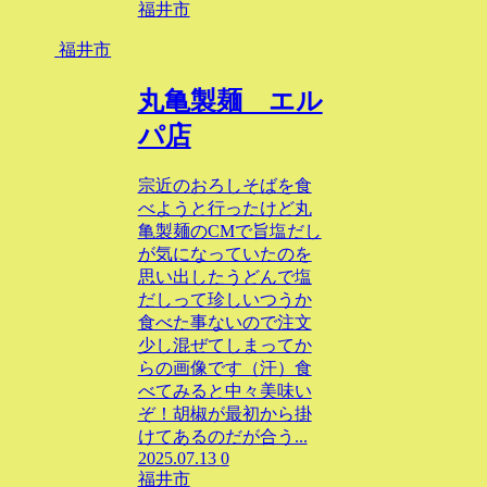
福井市
福井市
丸亀製麺 エル
パ店
宗近のおろしそばを食
べようと行ったけど丸
亀製麺のCMで旨塩だし
が気になっていたのを
思い出したうどんで塩
だしって珍しいつうか
食べた事ないので注文
少し混ぜてしまってか
らの画像です（汗）食
べてみると中々美味い
ぞ！胡椒が最初から掛
けてあるのだが合う...
2025.07.13
0
福井市