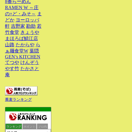
8番らーめん
RAMEN W ～庄
の×ど・みそ～
ま
どか
ヨーロッパ
軒
吉野家
勘助
若
竹食堂
きょうや
まほろば鯖江店
山路
たからや
ら
ぁ麺食堂W
葉隠
GEN’s KITCHEN
てつや
けんぞう
やす竹
たかさと
庵
蕎麦ランキング
ランキング
ポイント
ブロ画