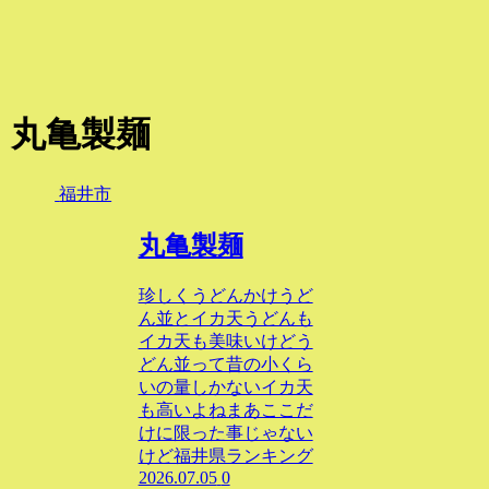
丸亀製麺
福井市
丸亀製麺
珍しくうどんかけうど
ん並とイカ天うどんも
イカ天も美味いけどう
どん並って昔の小くら
いの量しかないイカ天
も高いよねまあここだ
けに限った事じゃない
けど福井県ランキング
2026.07.05
0