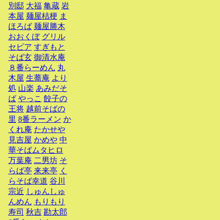
別邸
大福
亀蔵
岩
本屋
麺屋桔梗
ま
ほろば
麺屋勝木
おおくぼ
グリル
セピア
すぎもと
そば玄
御清水庵
８番らーめん
丸
木屋
生蕎庵
より
処
山楽
あみだそ
ば
やっこ
餃子の
王将
越前そばの
里
8番ラーメン
か
くれ庵
たかせや
見吉屋
かめや
中
華そばムタヒロ
万葉庵
二男坊
そ
らば亭
来来亭
く
らそば幸道
谷川
宗近
しゅんしゅ
んめん
もりもり
寿司
秋吉
勘太郎