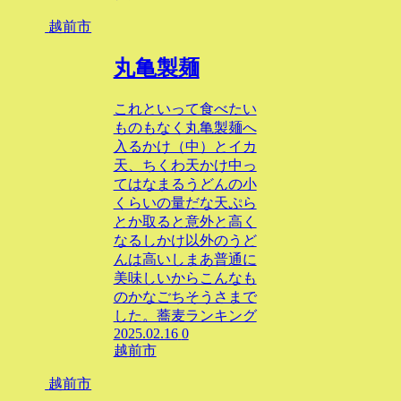
越前市
丸亀製麺
これといって食べたい
ものもなく丸亀製麺へ
入るかけ（中）とイカ
天、ちくわ天かけ中っ
てはなまるうどんの小
くらいの量だな天ぷら
とか取ると意外と高く
なるしかけ以外のうど
んは高いしまあ普通に
美味しいからこんなも
のかなごちそうさまで
した。蕎麦ランキング
2025.02.16
0
越前市
越前市