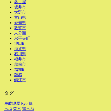
名古屋
坂井市
大野市
富山県
愛知県
敦賀市
未分類
永平寺町
池田町
滋賀県
石川県
福井市
越前市
越前町
雑感
鯖江市
タグ
牟岐縄屋
Ryo
鶏
っぷ
森六
鶏っぷ