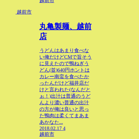
越前市
越前市
丸亀製麺、越前
店
うどんはあまり食べな
い俺だけどCMで旨そう
に見えたので鴨ねぎう
どん(並)640円ホントは
カレー南蛮を食べたか
ったんだけど福井店だ
けと言われた(なんだと
ぉ！)出汁は普通のうど
んより濃い普通の出汁
の方が俺は良いと思っ
た鴨肉は柔くてまあま
あかなた...
2018.02.17
4
越前市