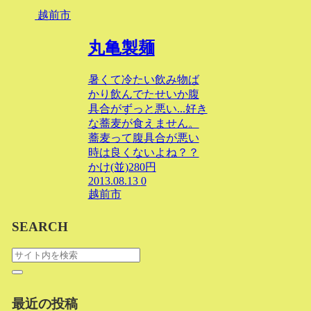
越前市
丸亀製麺
暑くて冷たい飲み物ば
かり飲んでたせいか腹
具合がずっと悪い...好き
な蕎麦が食えません。
蕎麦って腹具合が悪い
時は良くないよね？？
かけ(並)280円
2013.08.13
0
越前市
SEARCH
最近の投稿