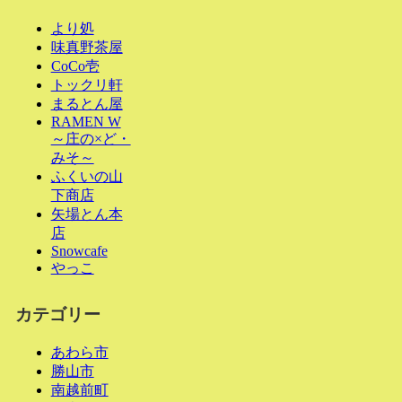
より処
味真野茶屋
CoCo壱
トックリ軒
まるとん屋
RAMEN W
～庄の×ど・
みそ～
ふくいの山
下商店
矢場とん本
店
Snowcafe
やっこ
カテゴリー
あわら市
勝山市
南越前町