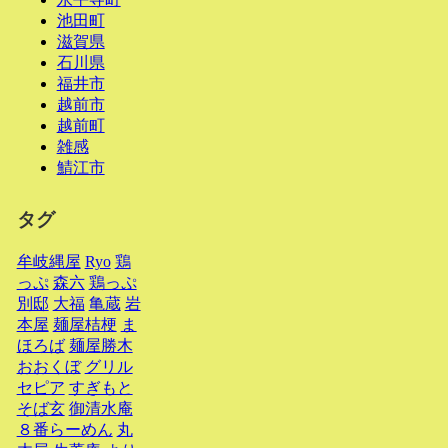
池田町
滋賀県
石川県
福井市
越前市
越前町
雑感
鯖江市
タグ
牟岐縄屋
Ryo
鶏
っぷ
森六
鶏っぷ
別邸
大福
亀蔵
岩
本屋
麺屋桔梗
ま
ほろば
麺屋勝木
おおくぼ
グリル
セピア
すぎもと
そば玄
御清水庵
８番らーめん
丸