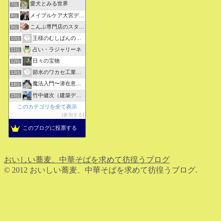
愛犬とみる世界
7位
メイプルケア大宮デイサービス
8位
こんぶ専門店のスタッフ日記
9位
王様のむしぱんのブログ
10位
占い・ラジャリーネ
11位
日々の宝物
12位
節水のワカセ工業のブログ
13位
魔法入門〜潜在意識〜真を見抜く秘法〜
14位
竹中健次（建築デザイナー）のつぶやき
15位
このカテゴリを全て表示
参加する
このブログに投票する
おいしい蕎麦、中華そばを求めて彷徨うブログ
© 2012 おいしい蕎麦、中華そばを求めて彷徨うブログ.
ホーム
検索
トップ