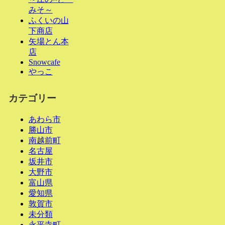
みそ～
ふくいの山
下商店
矢場とん本
店
Snowcafe
やっこ
カテゴリー
あわら市
勝山市
南越前町
名古屋
坂井市
大野市
富山県
愛知県
敦賀市
未分類
永平寺町