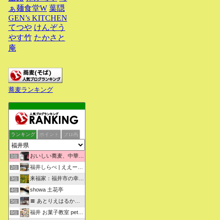
ぁ麺食堂W
葉隠
GEN’s KITCHEN
てつや
けんぞう
やす竹
たかさと
庵
蕎麦ランキング
ランキング
ポイント
ブロ画
おいしい蕎麦、中華そばを求めて彷徨うブログ
1位
福井しらべ | ええーっ！？そうなんや！知らんかったわ。
2位
来福家：福井市の幸せリフォーム物語
3位
showa 土花亭
4位
〓 あとりえはるかの日々悠悠 〓
5位
福井 お菓子教室 petit sugarland
6位