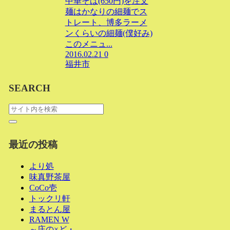
中華そば(650円)を注文
麺はかなりの細麺でス
トレート、博多ラーメ
ンくらいの細麺(僕好み)
このメニュ...
2016.02.21
0
福井市
SEARCH
最近の投稿
より処
味真野茶屋
CoCo壱
トックリ軒
まるとん屋
RAMEN W
～庄の×ど・