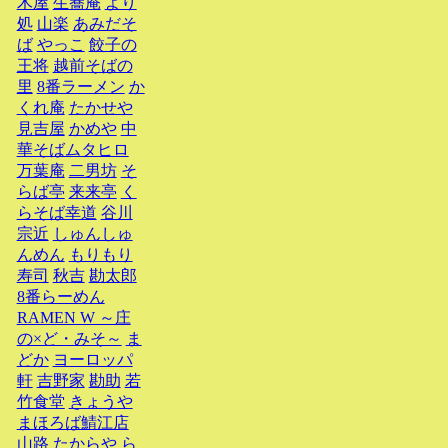
木屋
生蕎庵
より
処
山楽
あみだそ
ば
やっこ
餃子の
王将
越前そばの
里
8番ラーメン
か
くれ庵
たかせや
見吉屋
かめや
中
華そばムタヒロ
万葉庵
二男坊
そ
らば亭
来来亭
く
らそば幸道
谷川
宗近
しゅんしゅ
んめん
もりもり
寿司
秋吉
勘太郎
8番らーめん
RAMEN W ～庄
の×ど・みそ～
ま
どか
ヨーロッパ
軒
吉野家
勘助
若
竹食堂
きょうや
まほろば鯖江店
山路
たからや
ら