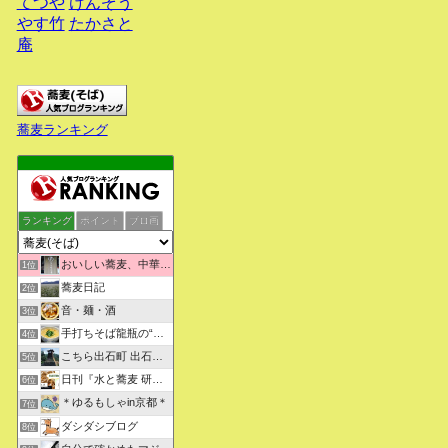
てつや
けんぞう
やす竹
たかさと
庵
蕎麦ランキング
ランキング
ポイント
ブロ画
おいしい蕎麦、中華そばを求めて彷徨うブログ
1位
蕎麦日記
2位
音・麺・酒
3位
手打ちそば龍瓶の“いつも心に太陽を”
4位
こちら出石町 出石そばの「田中屋食品製造部」
5位
日刊『水と蕎麦 研究図鑑』
6位
＊ゆるもしゃin京都＊
7位
ダシダシブログ
8位