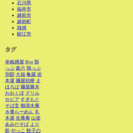
石川県
福井市
越前市
越前町
雑感
鯖江市
タグ
牟岐縄屋
Ryo
鶏
っぷ
森六
鶏っぷ
別邸
大福
亀蔵
岩
本屋
麺屋桔梗
ま
ほろば
麺屋勝木
おおくぼ
グリル
セピア
すぎもと
そば玄
御清水庵
８番らーめん
丸
木屋
生蕎庵
山楽
あみだそば
より
処
やっこ
餃子の