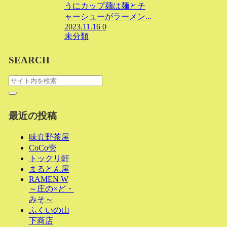
うにカップ麺は麺とチ
ャーシューがラーメン...
2023.11.16
0
未分類
SEARCH
最近の投稿
味真野茶屋
CoCo壱
トックリ軒
まるとん屋
RAMEN W
～庄の×ど・
みそ～
ふくいの山
下商店