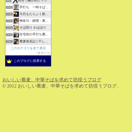
自分で確かめたマジな近現代史・グルメな蕎麦・キレイなお花さん
9位
手打ち 一時そば (店主の軟式ホームページ）
10位
今日もたらふく飲んで食べた -湖月四代目嫁日記-
11位
神奈川・静岡・東京の蕎麦屋の評判と口コミ
12位
そば切り かはほり
13位
住宅街の手打ち蕎麦屋三代目ブログ
14位
蕎麦発見記 | 干しそばをメインにしたそばブログ
15位
このカテゴリを全て表示
参加する
このブログに投票する
おいしい蕎麦、中華そばを求めて彷徨うブログ
© 2012 おいしい蕎麦、中華そばを求めて彷徨うブログ.
ホーム
検索
トップ
サイドバー