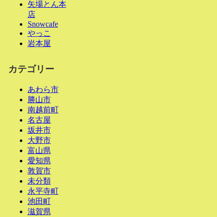
矢場とん本
店
Snowcafe
やっこ
岩本屋
カテゴリー
あわら市
勝山市
南越前町
名古屋
坂井市
大野市
富山県
愛知県
敦賀市
未分類
永平寺町
池田町
滋賀県