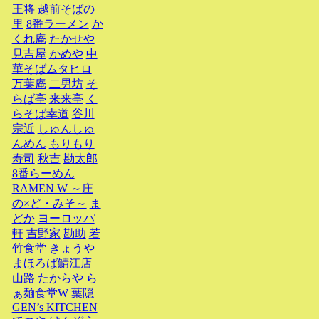
王将
越前そばの
里
8番ラーメン
か
くれ庵
たかせや
見吉屋
かめや
中
華そばムタヒロ
万葉庵
二男坊
そ
らば亭
来来亭
く
らそば幸道
谷川
宗近
しゅんしゅ
んめん
もりもり
寿司
秋吉
勘太郎
8番らーめん
RAMEN W ～庄
の×ど・みそ～
ま
どか
ヨーロッパ
軒
吉野家
勘助
若
竹食堂
きょうや
まほろば鯖江店
山路
たからや
ら
ぁ麺食堂W
葉隠
GEN’s KITCHEN