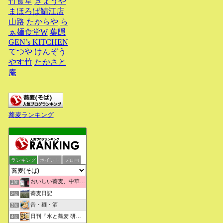
竹食堂
きょうや
まほろば鯖江店
山路
たからや
ら
ぁ麺食堂W
葉隠
GEN’s KITCHEN
てつや
けんぞう
やす竹
たかさと
庵
蕎麦ランキング
ランキング
ポイント
ブロ画
おいしい蕎麦、中華そばを求めて彷徨うブログ
1位
蕎麦日記
2位
音・麺・酒
3位
日刊『水と蕎麦 研究図鑑』
4位