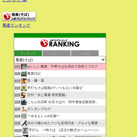
蕎麦ランキング
ランキング
ポイント
ブロ画
おいしい蕎麦、中華そばを求めて彷徨うブログ
1位
蕎麦日記
2位
音・麺・酒
3位
手打ちそば龍瓶の“いつも心に太陽を”
4位
日刊『水と蕎麦 研究図鑑』
5位
こちら出石町 出石そばの「田中屋食品製造部」
6位
ダシダシブログ
7位
＊ゆるもしゃin京都＊
8位
自分で確かめたマジな近現代史・グルメな蕎麦・キレイなお花さん
9位
手打ち 一時そば (店主の軟式ホームページ）
10位