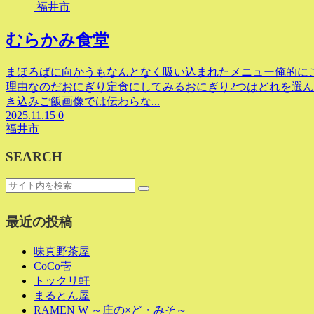
福井市
むらかみ食堂
まほろばに向かうもなんとなく吸い込まれたメニュー俺的に
理由なのだおにぎり定食にしてみるおにぎり2つはどれを選
き込みご飯画像では伝わらな...
2025.11.15
0
福井市
SEARCH
最近の投稿
味真野茶屋
CoCo壱
トックリ軒
まるとん屋
RAMEN W ～庄の×ど・みそ～