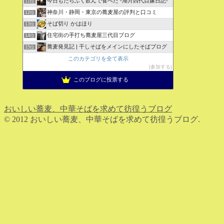
今日もたらふく飲んで食べた -湖月四代目嫁日記-
11位
神奈川・静岡・東京の蕎麦屋の評判と口コミ
12位
そば切り かはほり
13位
住宅街の手打ち蕎麦屋三代目ブログ
14位
蕎麦発見記 | 干しそばをメインにしたそばブログ
15位
このカテゴリを全て表示
参加する
このブログに投票する
おいしい蕎麦、中華そばを求めて彷徨うブログ
© 2012 おいしい蕎麦、中華そばを求めて彷徨うブログ.
ホーム
検索
トップ
サイドバー