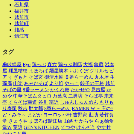
石川県
福井市
越前市
越前町
雑感
鯖江市
タグ
牟岐縄屋
Ryo
鶏っぷ
森六
鶏っぷ別邸
大福
亀蔵
岩本
屋
麺屋桔梗
まほろば
麺屋勝木
おおくぼ
グリルセピ
ア
すぎもと
そば玄
御清水庵
８番らーめん
丸木屋
生
蕎庵
山楽
あみだそば
より処
やっこ
餃子の王将
越前
そばの里
8番ラーメン
かくれ庵
たかせや
見吉屋
か
めや
中華そばムタヒロ
万葉庵
二男坊
そらば亭
来来
亭
くらそば幸道
谷川
宗近
しゅんしゅんめん
もりも
り寿司
秋吉
勘太郎
8番らーめん
RAMEN W ～庄の×
ど・みそ～
まどか
ヨーロッパ軒
吉野家
勘助
若竹食
堂
きょうや
まほろば鯖江店
山路
たからや
らぁ麺食
堂W
葉隠
GEN’s KITCHEN
てつや
けんぞう
やす竹
たかさと庵