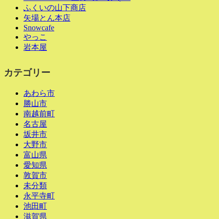
ふくいの山下商店
矢場とん本店
Snowcafe
やっこ
岩本屋
カテゴリー
あわら市
勝山市
南越前町
名古屋
坂井市
大野市
富山県
愛知県
敦賀市
未分類
永平寺町
池田町
滋賀県