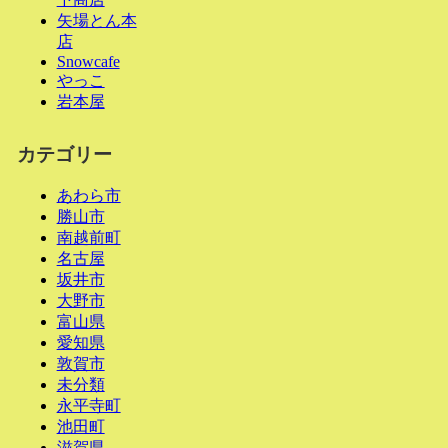
矢場とん本
店
Snowcafe
やっこ
岩本屋
カテゴリー
あわら市
勝山市
南越前町
名古屋
坂井市
大野市
富山県
愛知県
敦賀市
未分類
永平寺町
池田町
滋賀県