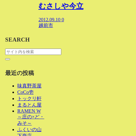
むさしや今立
2012.09.10
0
越前市
SEARCH
最近の投稿
味真野茶屋
CoCo壱
トックリ軒
まるとん屋
RAMEN W
～庄の×ど・
みそ～
ふくいの山
下商店