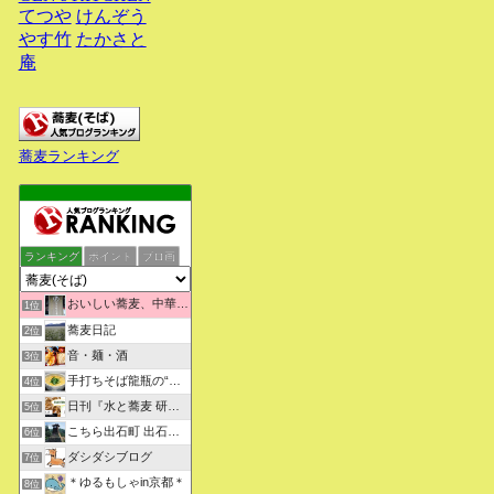
てつや
けんぞう
やす竹
たかさと
庵
蕎麦ランキング
ランキング
ポイント
ブロ画
おいしい蕎麦、中華そばを求めて彷徨うブログ
1位
蕎麦日記
2位
音・麺・酒
3位
手打ちそば龍瓶の“いつも心に太陽を”
4位
日刊『水と蕎麦 研究図鑑』
5位
こちら出石町 出石そばの「田中屋食品製造部」
6位
ダシダシブログ
7位
＊ゆるもしゃin京都＊
8位