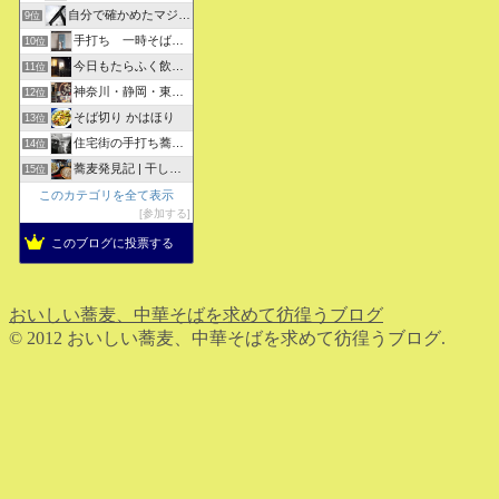
自分で確かめたマジな近現代史・グルメな蕎麦・キレイなお花さん
9位
手打ち 一時そば (店主の軟式ホームページ）
10位
今日もたらふく飲んで食べた -湖月四代目嫁日記-
11位
神奈川・静岡・東京の蕎麦屋の評判と口コミ
12位
そば切り かはほり
13位
住宅街の手打ち蕎麦屋三代目ブログ
14位
蕎麦発見記 | 干しそばをメインにしたそばブログ
15位
このカテゴリを全て表示
参加する
このブログに投票する
おいしい蕎麦、中華そばを求めて彷徨うブログ
© 2012 おいしい蕎麦、中華そばを求めて彷徨うブログ.
ホーム
検索
トップ
サイドバー