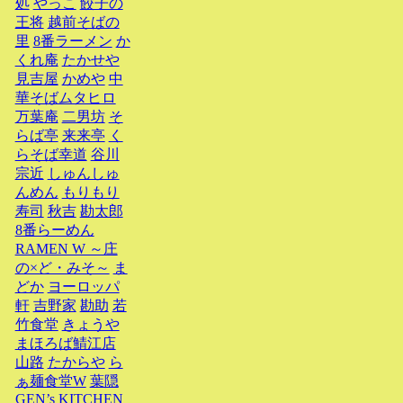
処
やっこ
餃子の
王将
越前そばの
里
8番ラーメン
か
くれ庵
たかせや
見吉屋
かめや
中
華そばムタヒロ
万葉庵
二男坊
そ
らば亭
来来亭
く
らそば幸道
谷川
宗近
しゅんしゅ
んめん
もりもり
寿司
秋吉
勘太郎
8番らーめん
RAMEN W ～庄
の×ど・みそ～
ま
どか
ヨーロッパ
軒
吉野家
勘助
若
竹食堂
きょうや
まほろば鯖江店
山路
たからや
ら
ぁ麺食堂W
葉隠
GEN’s KITCHEN