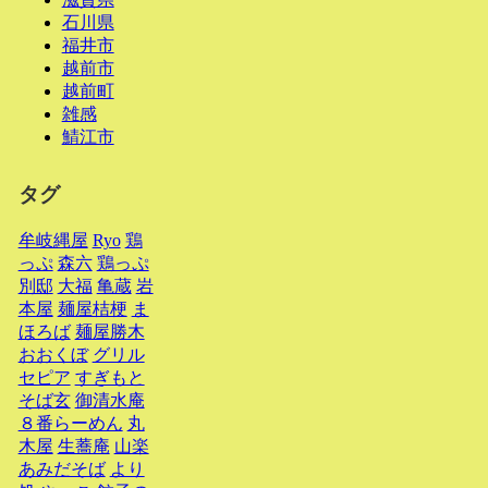
石川県
福井市
越前市
越前町
雑感
鯖江市
タグ
牟岐縄屋
Ryo
鶏
っぷ
森六
鶏っぷ
別邸
大福
亀蔵
岩
本屋
麺屋桔梗
ま
ほろば
麺屋勝木
おおくぼ
グリル
セピア
すぎもと
そば玄
御清水庵
８番らーめん
丸
木屋
生蕎庵
山楽
あみだそば
より