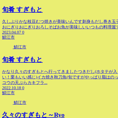
旬肴 すぎもと
久しぶりかな枝豆むつ焼きが美味いんです刺身もだし巻き玉
おにぎりおにぎりおろしそばお魚が美味しいいつもの料理屋
2023.04.07
0
鯖江市
鯖江市
旬肴 すぎもと
かなり久々のすぎもとへ行ってきましたつきだし(ホタテが入
い！栗もいい感じ)イカ焼き秋刀魚(旬ですがやっぱり脂はの
コウの天ぷらカキフラ...
2022.10.18
0
鯖江市
鯖江市
久々のすぎもと～Ryo