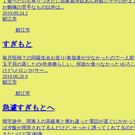
て食べたのも有りつきだし自家製冷奴あん肝銀シャケのかまア
か鯛俺の苦手なもの以外は...
2019.09.24
2
鯖江市
鯖江市
すぎもと
毎月恒例？の同級生会お造り(参加者が少なかったので一人前
玉子貝の蒸したの(外来種らしい、何故か食べなかった)おろ
けど)メロン🍈(サー...
2019.06.26
0
鯖江市
鯖江市
急遽すぎもとへ
帰宅途中、関東人の高級車と擦れ違った電話が直ぐにかかって
ば夕飯が用意されてるんだけど..せっかく誘ってくれてるのだ
まないけど笑)刺身...