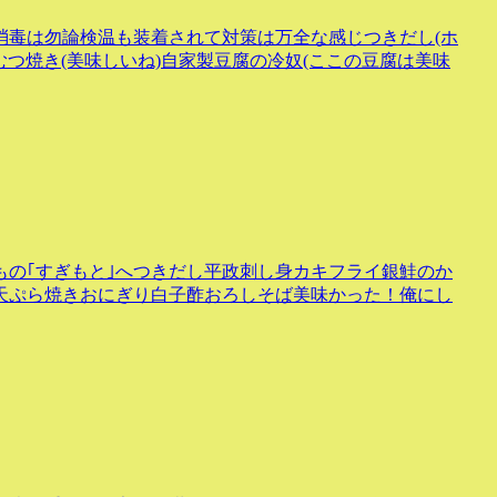
消毒は勿論検温も装着されて対策は万全な感じつきだし(ホ
むつ焼き(美味しいね)自家製豆腐の冷奴(ここの豆腐は美味
の｢すぎもと｣へつきだし平政刺し身カキフライ銀鮭のか
天ぷら焼きおにぎり白子酢おろしそば美味かった！俺にし