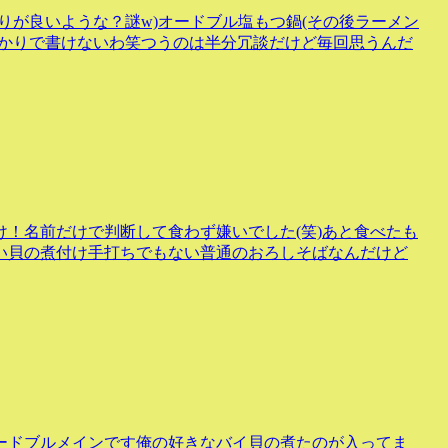
りが良いような？謎w)オードブル塩もつ鍋(その後ラーメン
ばかりで書けないわ笑つうのは半分冗談だけど毎回思うんだ
！名前だけで判断して食わず嫌いでした(笑)あと食べたも
い貝の煮付け手打ちでもない普通のおろしそばなんだけど
ードブルメインです俺の好きなバイ貝の煮たのが入ってま