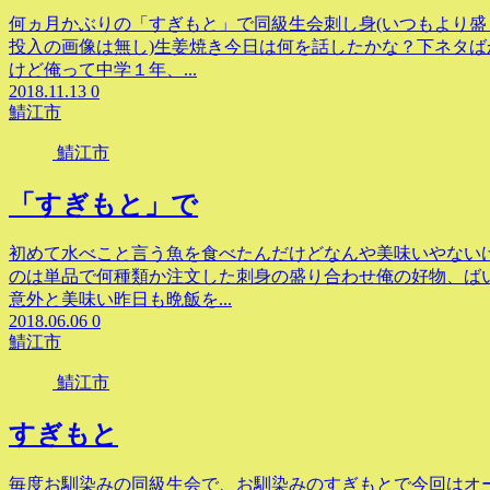
何ヵ月かぶりの「すぎもと」で同級生会刺し身(いつもより盛
投入の画像は無し)生姜焼き今日は何を話したかな？下ネタ
けど俺って中学１年、...
2018.11.13
0
鯖江市
鯖江市
「すぎもと」で
初めて水べこと言う魚を食べたんだけどなんや美味いやないけ
のは単品で何種類か注文した刺身の盛り合わせ俺の好物、ば
意外と美味い昨日も晩飯を...
2018.06.06
0
鯖江市
鯖江市
すぎもと
毎度お馴染みの同級生会で、お馴染みのすぎもとで今回はオ