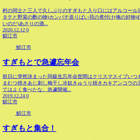
村の同士と三人で久しぶりのすぎもと入り口にはアルコール
タテと野菜の酢の物)カンパチ造りばい貝の煮付け(俺の好物)
いのだ)あさりの酒...
2020.12.12
0
鯖江市
鯖江市
すぎもとで急遽忘年会
前日に突然決まった同級生忘年会世間はクリスマスイブいつも
まむつ焼きあじ刺し梅干し冷奴きゅうり焼きカキアンコウの
てはよく食べたな。急遽開催...
2019.12.24
0
鯖江市
鯖江市
すぎもと集合！