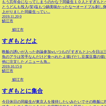
もう忘年会になってしまうのかな？同級生１０人とすぎもと
とうどんも投入(笑)塩もつ鍋美味かったな〜オードブル刺し
上がりました同級生ってい...
2019.11.20
0
鯖江市
鯖江市
すぎもとだよ
晩飯の誘いが入った勿論参加wいつもの｢すぎもと｣へ今日は
魚のアラは苦手なんだけど食べれたよ揚げだし豆腐豆腐の揚
他に注文したメニューも魚...
2019.10.15
0
鯖江市
鯖江市
すぎもとに集合
今日休日の同級生が東京人を接待したいみたいでその晩飯に