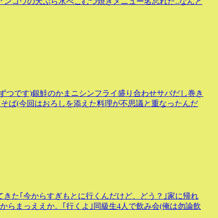
ンコウの天ぷら水べこむつ焼きメニュー名忘れた..なんと
ずつです)銀鮭のかまニシンフライ盛り合わせサバだし巻き
しそば(今回はおろしを添えた料理が不思議と重なったんだ
きた｢今からすぎもとに行くんだけど、どう？｣家に帰れ
からまっええか。｢行くよ｣同級生4人で飲み会(俺は勿論飲