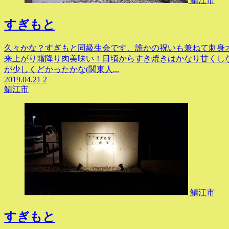
鯖江市
すぎもと
久々かな？すぎもと同級生会です、誰かの祝いも兼ねて刺身
来上がり霜降り肉美味い！日頃からすき焼きはかなり甘くし
が少しくどかったかな(関東人...
2019.04.21
2
鯖江市
鯖江市
すぎもと