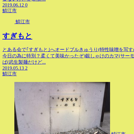
2019.06.12
0
鯖江市
鯖江市
すぎもと
とある会で｢すぎもと｣へオードブルきゅうり(特性味噌を写す
今日の為に特別？柔くて美味かったぞ)銀しゃけのカマ(サー
ば(武生製麺だけど...
2019.05.13
2
鯖江市