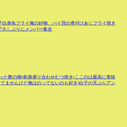
子白身魚フライ俺の好物、バイ貝の煮付けあじフライ焼き
で久しぶりにメンバー集合
った酢の物)刺身盛り合わせむつ焼き(ここのは最高に美味
ってませんけど俺はのってないのも好き)白子の天ぷらアン