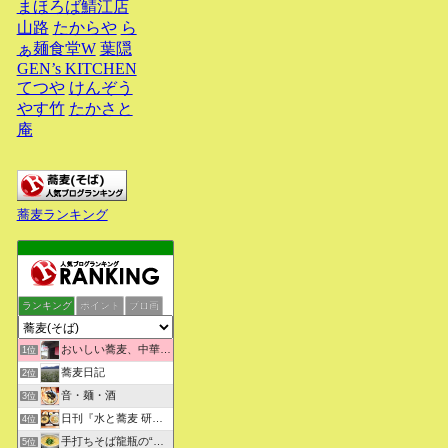
まほろば鯖江店
山路
たからや
ら
ぁ麺食堂W
葉隠
GEN’s KITCHEN
てつや
けんぞう
やす竹
たかさと
庵
蕎麦ランキング
ランキング
ポイント
ブロ画
おいしい蕎麦、中華そばを求めて彷徨うブログ
1位
蕎麦日記
2位
音・麺・酒
3位
日刊『水と蕎麦 研究図鑑』
4位
手打ちそば龍瓶の“いつも心に太陽を”
5位