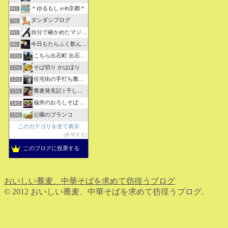
＊ゆるもしゃin京都＊
6位
ダシダシブログ
7位
自分で確かめたマジな近現代史・グルメな蕎麦・キレイなお花さん
8位
今日もたらふく飲んで食べた -湖月四代目嫁日記-
9位
こちら出石町 出石そばの「田中屋食品製造部」
10位
そば切り かはほり
11位
住宅街の手打ち蕎麦屋三代目ブログ
12位
蕎麦発見記 | 干しそばをメインにしたそばブログ
13位
福井のおろしそば 無責任１００選
14位
公園のブランコ
15位
このカテゴリを全て表示
参加する
このブログに投票する
おいしい蕎麦、中華そばを求めて彷徨うブログ
© 2012 おいしい蕎麦、中華そばを求めて彷徨うブログ.
ホーム
検索