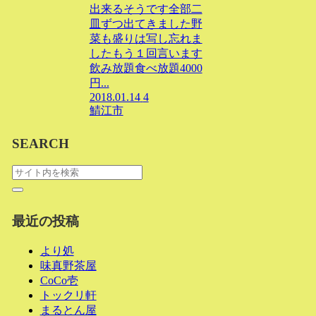
出来るそうです全部二
皿ずつ出てきました野
菜も盛りは写し忘れま
したもう１回言います
飲み放題食べ放題4000
円...
2018.01.14
4
鯖江市
SEARCH
最近の投稿
より処
味真野茶屋
CoCo壱
トックリ軒
まるとん屋