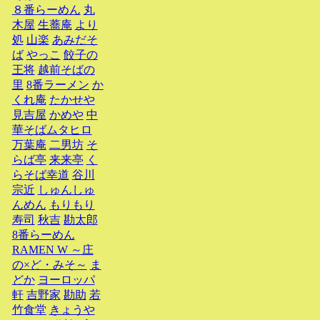
８番らーめん
丸
木屋
生蕎庵
より
処
山楽
あみだそ
ば
やっこ
餃子の
王将
越前そばの
里
8番ラーメン
か
くれ庵
たかせや
見吉屋
かめや
中
華そばムタヒロ
万葉庵
二男坊
そ
らば亭
来来亭
く
らそば幸道
谷川
宗近
しゅんしゅ
んめん
もりもり
寿司
秋吉
勘太郎
8番らーめん
RAMEN W ～庄
の×ど・みそ～
ま
どか
ヨーロッパ
軒
吉野家
勘助
若
竹食堂
きょうや