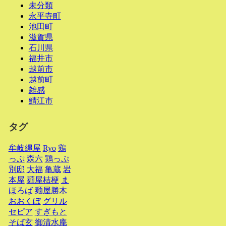
未分類
永平寺町
池田町
滋賀県
石川県
福井市
越前市
越前町
雑感
鯖江市
タグ
牟岐縄屋
Ryo
鶏
っぷ
森六
鶏っぷ
別邸
大福
亀蔵
岩
本屋
麺屋桔梗
ま
ほろば
麺屋勝木
おおくぼ
グリル
セピア
すぎもと
そば玄
御清水庵