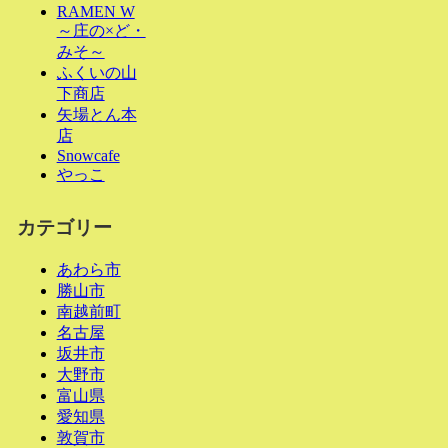
RAMEN W
～庄の×ど・
みそ～
ふくいの山
下商店
矢場とん本
店
Snowcafe
やっこ
カテゴリー
あわら市
勝山市
南越前町
名古屋
坂井市
大野市
富山県
愛知県
敦賀市