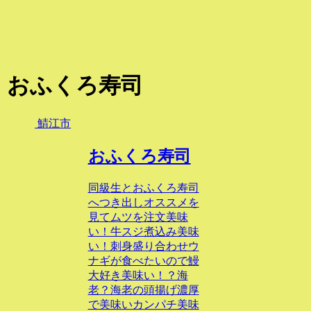
おふくろ寿司
鯖江市
おふくろ寿司
同級生とおふくろ寿司
へつき出しオススメを
見てムツを注文美味
い！牛スジ煮込み美味
い！刺身盛り合わせウ
ナギが食べたいので鰻
大好き美味い！？海
老？海老の頭揚げ濃厚
で美味いカンパチ美味