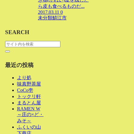
ら皮も食べるものだ...
2017.03.11
0
未分類
鯖江市
SEARCH
最近の投稿
より処
味真野茶屋
CoCo壱
トックリ軒
まるとん屋
RAMEN W
～庄の×ど・
みそ～
ふくいの山
下商店