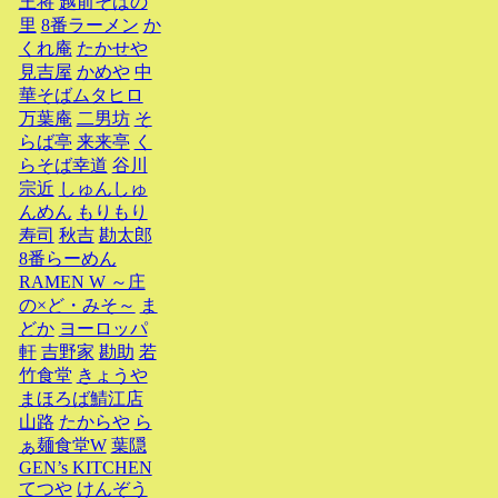
王将
越前そばの
里
8番ラーメン
か
くれ庵
たかせや
見吉屋
かめや
中
華そばムタヒロ
万葉庵
二男坊
そ
らば亭
来来亭
く
らそば幸道
谷川
宗近
しゅんしゅ
んめん
もりもり
寿司
秋吉
勘太郎
8番らーめん
RAMEN W ～庄
の×ど・みそ～
ま
どか
ヨーロッパ
軒
吉野家
勘助
若
竹食堂
きょうや
まほろば鯖江店
山路
たからや
ら
ぁ麺食堂W
葉隠
GEN’s KITCHEN
てつや
けんぞう