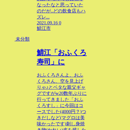
なったなと思っていた
のだが..どの飲食店もハ
ズレ...
2021.09.16
0
鯖江市
未分類
鯖江「おふくろ
寿司」に
おふくろさんよ、おふ
くろさん、空を見上げ
りゃ♪とベタな親父ギャ
グですがw20数年ぶりに
行ってきました「おふ
くろすし」に今回はコ
ースでした(4000円？)つ
きだしなど(マグロは美
味かったです)刺し身焼
き物(かれい)皮を残した