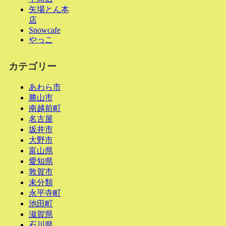
矢場とん本
店
Snowcafe
やっこ
カテゴリー
あわら市
勝山市
南越前町
名古屋
坂井市
大野市
富山県
愛知県
敦賀市
未分類
永平寺町
池田町
滋賀県
石川県