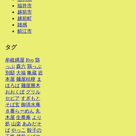
福井市
越前市
越前町
雑感
鯖江市
タグ
牟岐縄屋
Ryo
鶏
っぷ
森六
鶏っぷ
別邸
大福
亀蔵
岩
本屋
麺屋桔梗
ま
ほろば
麺屋勝木
おおくぼ
グリル
セピア
すぎもと
そば玄
御清水庵
８番らーめん
丸
木屋
生蕎庵
より
処
山楽
あみだそ
ば
やっこ
餃子の