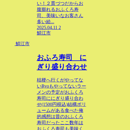
い！２貫づつだからお
腹膨れるおふくろ寿
司、美味いなお客さん
多い給...
2025.04.11
2
鯖江市
鯖江市
おふろ寿司 に
ぎり盛り合わせ
桔梗へ行くがやってな
いRyoもやってないラー
メンの予定がおふくろ
寿司ににぎり盛り合わ
せ(1500円税込)結構ボリ
ュームがある食べた俺
的感想は昔のおふくろ
寿司だったここ数年は
おふくろ寿司も美味く