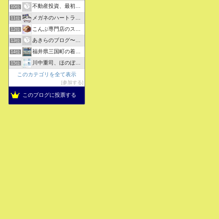
不動産投資、最初の一歩 by K2
10位
メガネのハートランド武生店のブログ
11位
こんぶ専門店のスタッフ日記
12位
あきらのブログ〜福井県より〜
13位
福井県三国町の着物屋さん
14位
川中重司、ほのぼのＩＴ税理士！(^^)
15位
このカテゴリを全て表示
参加する
このブログに投票する
おいしい蕎麦、中華そばを求めて彷徨うブログ
© 2012 おいしい蕎麦、中華そばを求めて彷徨うブログ.
ホーム
検索
トップ
サイドバー