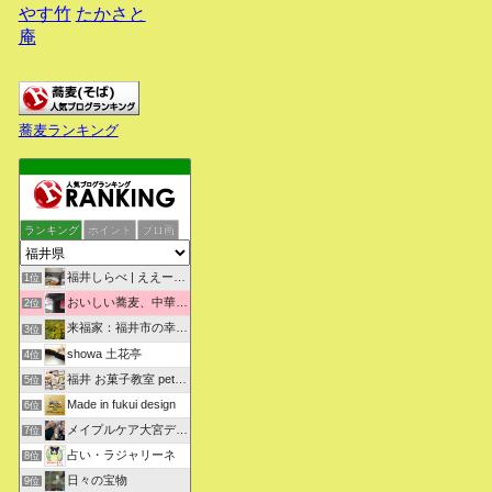
やす竹
たかさと
庵
蕎麦ランキング
ランキング
ポイント
ブロ画
福井しらべ | ええーっ！？そうなんや！知らんかったわ。
1位
おいしい蕎麦、中華そばを求めて彷徨うブログ
2位
来福家：福井市の幸せリフォーム物語
3位
showa 土花亭
4位
福井 お菓子教室 petit sugarland
5位
Made in fukui design
6位
メイプルケア大宮デイサービス
7位
占い・ラジャリーネ
8位
日々の宝物
9位