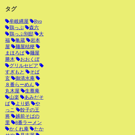
タグ
牟岐縄屋
Ryo
鶏っぷ
森六
鶏っぷ別邸
大
福
亀蔵
岩本
屋
麺屋桔梗
まほろば
麺屋
勝木
おおくぼ
グリルセピア
すぎもと
そば
玄
御清水庵
８番らーめん
丸木屋
生蕎庵
山楽
あみだそ
ば
より処
や
っこ
餃子の王
将
越前そばの
里
8番ラーメン
かくれ庵
たか