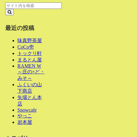
最近の投稿
味真野茶屋
CoCo壱
トックリ軒
まるとん屋
RAMEN W
～庄の×ど・
みそ～
ふくいの山
下商店
矢場とん本
店
Snowcafe
やっこ
岩本屋