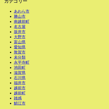
カテゴリー
あわら市
勝山市
南越前町
名古屋
坂井市
大野市
富山県
愛知県
敦賀市
未分類
永平寺町
池田町
滋賀県
石川県
福井市
越前市
越前町
雑感
鯖江市