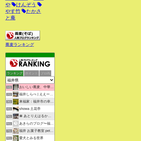
や
けんぞう
やす竹
たかさ
と庵
蕎麦ランキング
ランキング
ポイント
ブロ画
おいしい蕎麦、中華そばを求めて彷徨うブログ
1位
福井しらべ | ええーっ！？そうなんや！知らんかったわ。
2位
来福家：福井市の幸せリフォーム物語
3位
showa 土花亭
4位
〓 あとりえはるかの日々悠悠 〓
5位
あきらのブログ〜福井県より〜
6位
福井 お菓子教室 petit sugarland
7位
愛犬とみる世界
8位