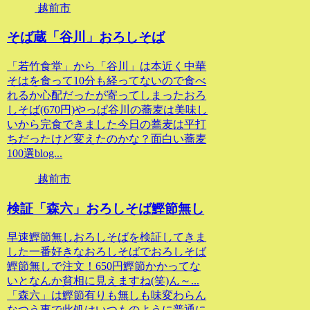
越前市
そば蔵「谷川」おろしそば
「若竹食堂」から「谷川」は本近く中華
そはを食って10分も経ってないので食べ
れるか心配だったが寄ってしまったおろ
しそば(670円)やっぱ谷川の蕎麦は美味し
いから完食できました今日の蕎麦は平打
ちだったけど変えたのかな？面白い蕎麦
100選blog...
越前市
検証「森六」おろしそば鰹節無し
早速鰹節無しおろしそばを検証してきま
した一番好きなおろしそばでおろしそば
鰹節無しで注文！650円鰹節かかってな
いとなんか貧相に見えますね(笑)ん～...
「森六」は鰹節有りも無しも味変わらん
なつう事で此処はいつものように普通に