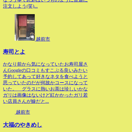
注文しよう(笑)...
越前市
寿司とよ
かなり前から気になっていたお寿司屋さ
んGoogleの口コミもすこぶる良いみたい
予約してあって好きなネタを食べようと
思っていたのだが何故かコースになって
いた。 グラスに熱いお茶は珍しいかな
ガリは画像はないけど紅かかったガリ若
い店員さんが鰺だと...
越前市
大福のやきめし