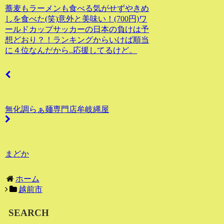
蕎麦もラーメンも食べる気がせずやきめ
しを食べた(笑)意外と美味い！(700円)ワ
ールドカップサッカーの日本の負けは予
想どおり？！ランキングからいけば順当
に４位なんだから..応援してるけど。
無化調らぁ麺専門店牟岐縄屋
まどか
ホーム
越前市
SEARCH