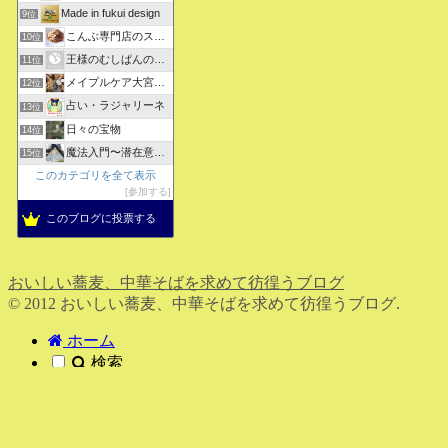
Made in fukui design
9位
こんぶ専門店のスタッフ日記
10位
王様のむしぱんのブログ
11位
メイプルケア大宮デイサービス
12位
占い・ラジャリーネ
13位
日々の宝物
14位
魔法入門〜潜在意識〜真を見抜く秘法〜
15位
このカテゴリを全て表示
参加する
このブログに投票する
おいしい蕎麦、中華そばを求めて彷徨うブログ
© 2012 おいしい蕎麦、中華そばを求めて彷徨うブログ.
ホーム
検索
トップ
サイドバー