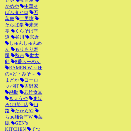
せや
見吉屋
かめや
中華そ
ばムタヒロ
万
葉庵
二男坊
そらば亭
来来
亭
くらそば幸
道
谷川
宗近
しゅんしゅんめ
ん
もりもり寿
司
秋吉
勘太
郎
8番らーめん
RAMEN W ～庄
の×ど・みそ～
まどか
ヨーロ
ッパ軒
吉野家
勘助
若竹食堂
きょうや
まほ
ろば鯖江店
山
路
たからや
らぁ麺食堂W
葉
隠
GEN’s
KITCHEN
てつ