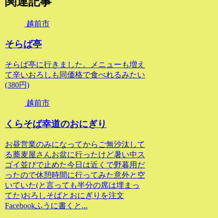
関連記事
越前市
そらば亭
そらば亭に行きました。メニューも増え
て辛いおろしも同価格で食べれるみたい
(380円)
越前市
くらそば幸道のおにぎり
お昼営業のみになってからご無沙汰して
る蕎麦屋さんお盆に行ったけど暑い中ス
ゴイ並びで止めた今日は近くで野暮用だ
ったので休憩時間に行ってみた意外と空
いていた(と言っても半分の席は埋まっ
てた)おろしそばとおにぎりを注文
Facebookふうに書くと...