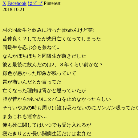
X
Facebook
はてブ
Pinterest
2018.10.21
村の同級生と飲みに行った(飲めんけど笑)
昔仲良く？してたが先日亡くなってしまった
同級生を忍ぶ会も兼ねて..
なんかぼちぼちと同級生が逝きだした
彼と最後に飲んだのは2、３年くらい前かな？
顔色が悪かった印象が残っていて
胃が痛いんだとか言ってた
亡くなった理由は胃かと思っていたが
肺が昔から弱いのにタバコを止めなかったらしい
そういやあの時も周りは誰も吸わないのにガンガン吸ってた
まあこれも運命か…
俺も死に関してはいつでも受け入れるが
寝たきりとか長い闘病生活だけは勘弁だ