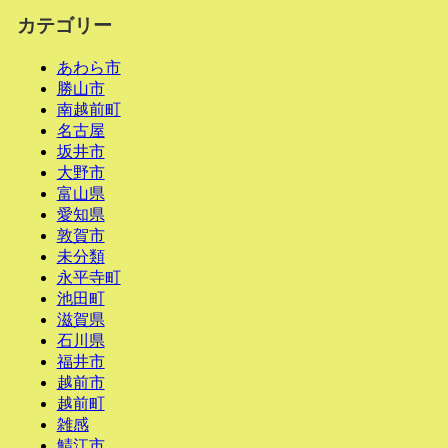
カテゴリー
あわら市
勝山市
南越前町
名古屋
坂井市
大野市
富山県
愛知県
敦賀市
未分類
永平寺町
池田町
滋賀県
石川県
福井市
越前市
越前町
雑感
鯖江市