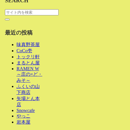
SEARCH
最近の投稿
味真野茶屋
CoCo壱
トックリ軒
まるとん屋
RAMEN W
～庄の×ど・
みそ～
ふくいの山
下商店
矢場とん本
店
Snowcafe
やっこ
岩本屋