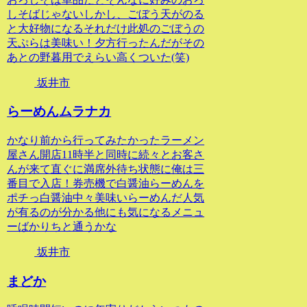
しそばじゃないしかし、ごぼう天がのる
と大好物になるそれだけ此処のごぼうの
天ぷらは美味い！夕方行ったんだがその
あとの野暮用でえらい高くついた(笑)
坂井市
らーめんムラナカ
かなり前から行ってみたかったラーメン
屋さん開店11時半と同時に続々とお客さ
んが来て直ぐに満席外待ち状態に俺は三
番目で入店！券売機で白醤油らーめんを
ポチっ白醤油中々美味いらーめんだ人気
が有るのが分かる他にも気になるメニュ
ーばかりちと通うかな
坂井市
まどか