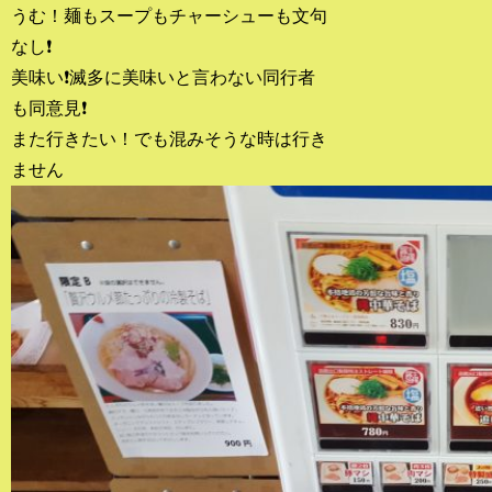
うむ！麺もスープもチャーシューも文句
なし❗
美味い❗滅多に美味いと言わない同行者
も同意見❗
また行きたい！でも混みそうな時は行き
ません