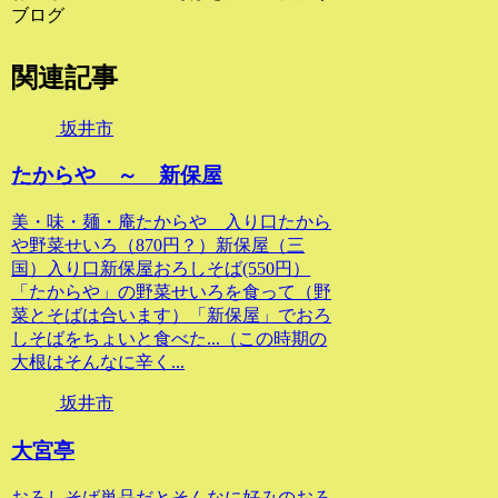
ブログ
関連記事
坂井市
たからや ～ 新保屋
美・味・麺・庵たからや 入り口たから
や野菜せいろ（870円？）新保屋（三
国）入り口新保屋おろしそば(550円）
「たからや」の野菜せいろを食って（野
菜とそばは合います）「新保屋」でおろ
しそばをちょいと食べた...（この時期の
大根はそんなに辛く...
坂井市
大宮亭
おろしそば単品だとそんなに好みのおろ