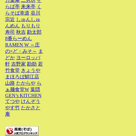
万葉庵
二男坊
そ
らば亭
来来亭
く
らそば幸道
谷川
宗近
しゅんしゅ
んめん
もりもり
寿司
秋吉
勘太郎
8番らーめん
RAMEN W ～庄
の×ど・みそ～
ま
どか
ヨーロッパ
軒
吉野家
勘助
若
竹食堂
きょうや
まほろば鯖江店
山路
たからや
ら
ぁ麺食堂W
葉隠
GEN’s KITCHEN
てつや
けんぞう
やす竹
たかさと
庵