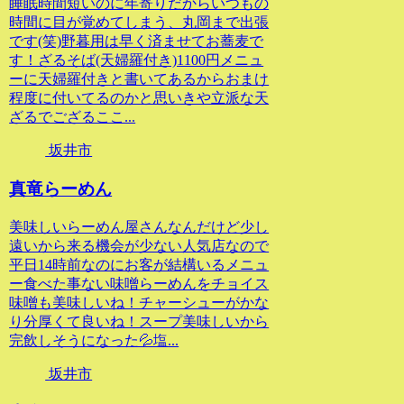
睡眠時間短いのに年寄りだからいつもの
時間に目が覚めてしまう、丸岡まで出張
です(笑)野暮用は早く済ませてお蕎麦で
す！ざるそば(天婦羅付き)1100円メニュ
ーに天婦羅付きと書いてあるからおまけ
程度に付いてるのかと思いきや立派な天
ざるでござるここ...
坂井市
真竜らーめん
美味しいらーめん屋さんなんだけど少し
遠いから来る機会が少ない人気店なので
平日14時前なのにお客が結構いるメニュ
ー食べた事ない味噌らーめんをチョイス
味噌も美味しいね！チャーシューがかな
り分厚くて良いね！スープ美味しいから
完飲しそうになった💦塩...
坂井市