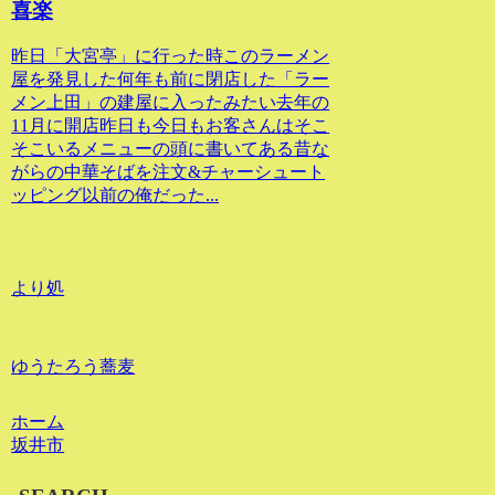
喜楽
昨日「大宮亭」に行った時このラーメン
屋を発見した何年も前に閉店した「ラー
メン上田」の建屋に入ったみたい去年の
11月に開店昨日も今日もお客さんはそこ
そこいるメニューの頭に書いてある昔な
がらの中華そばを注文&チャーシュート
ッピング以前の俺だった...
より処
ゆうたろう蕎麦
ホーム
坂井市