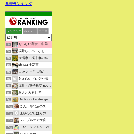
蕎麦ランキング
ランキング
ポイント
ブロ画
おいしい蕎麦、中華そばを求めて彷徨うブログ
1位
福井しらべ | ええーっ！？そうなんや！知らんかったわ。
2位
来福家：福井市の幸せリフォーム物語
3位
showa 土花亭
4位
〓 あとりえはるかの日々悠悠 〓
5位
あきらのブログ〜福井県より〜
6位
福井 お菓子教室 petit sugarland
7位
愛犬とみる世界
8位
Made in fukui design
9位
こんぶ専門店のスタッフ日記
10位
王様のむしぱんのブログ
11位
メイプルケア大宮デイサービス
12位
占い・ラジャリーネ
13位
日々の宝物