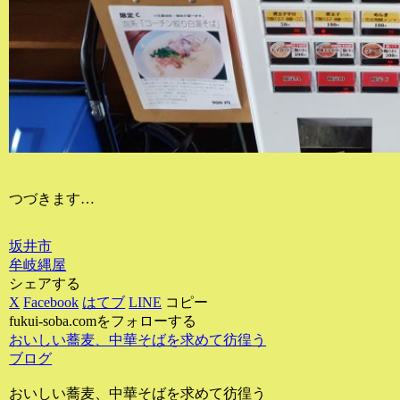
つづきます…
坂井市
牟岐縄屋
シェアする
X
Facebook
はてブ
LINE
コピー
fukui-soba.comをフォローする
おいしい蕎麦、中華そばを求めて彷徨う
ブログ
おいしい蕎麦、中華そばを求めて彷徨う