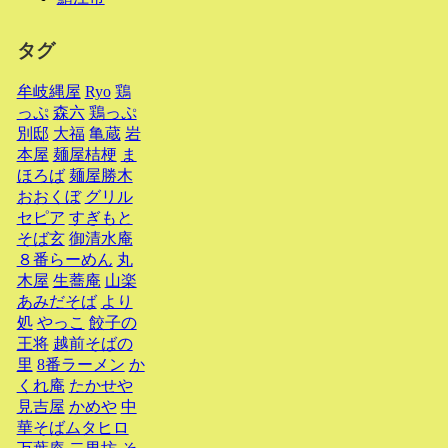
タグ
牟岐縄屋
Ryo
鶏
っぷ
森六
鶏っぷ
別邸
大福
亀蔵
岩
本屋
麺屋桔梗
ま
ほろば
麺屋勝木
おおくぼ
グリル
セピア
すぎもと
そば玄
御清水庵
８番らーめん
丸
木屋
生蕎庵
山楽
あみだそば
より
処
やっこ
餃子の
王将
越前そばの
里
8番ラーメン
か
くれ庵
たかせや
見吉屋
かめや
中
華そばムタヒロ