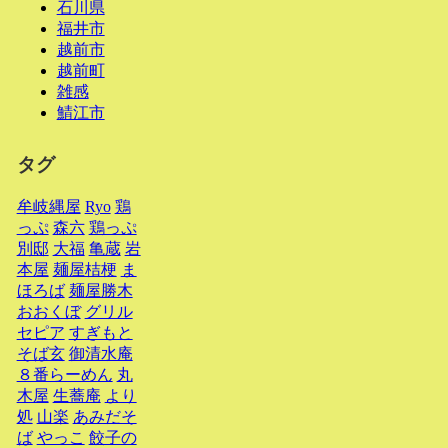
石川県
福井市
越前市
越前町
雑感
鯖江市
タグ
牟岐縄屋
Ryo
鶏
っぷ
森六
鶏っぷ
別邸
大福
亀蔵
岩
本屋
麺屋桔梗
ま
ほろば
麺屋勝木
おおくぼ
グリル
セピア
すぎもと
そば玄
御清水庵
８番らーめん
丸
木屋
生蕎庵
より
処
山楽
あみだそ
ば
やっこ
餃子の