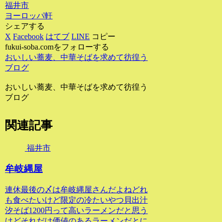
福井市
ヨーロッパ軒
シェアする
X
Facebook
はてブ
LINE
コピー
fukui-soba.comをフォローする
おいしい蕎麦、中華そばを求めて彷徨う
ブログ
おいしい蕎麦、中華そばを求めて彷徨う
ブログ
関連記事
福井市
牟岐縄屋
連休最後の〆は牟岐縄屋さんだよねどれ
も食べたいけど限定の冷たいやつ貝出汁
汐そば1200円って高いラーメンだと思う
けどそれだけ価値のあるラーメンだとに