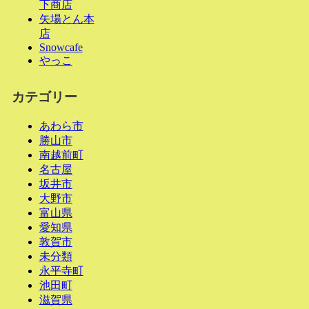
下商店
矢場とん本
店
Snowcafe
やっこ
カテゴリー
あわら市
勝山市
南越前町
名古屋
坂井市
大野市
富山県
愛知県
敦賀市
未分類
永平寺町
池田町
滋賀県