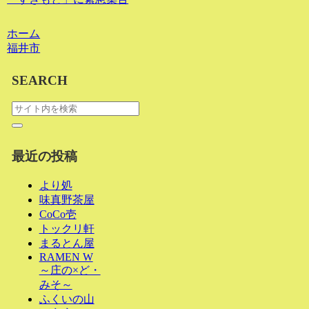
ホーム
福井市
SEARCH
最近の投稿
より処
味真野茶屋
CoCo壱
トックリ軒
まるとん屋
RAMEN W
～庄の×ど・
みそ～
ふくいの山