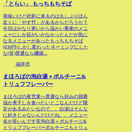
「とらい」 もっちもちそば
美味いけど此処に来るのは久しぶりほん
近くに「やす竹」があるからだろうか？
今日はかなり寒いから温かい蕎麦のメニ
ューにしか目がいかなかったんだが気に
なるメニューがあったもっちもちそば
(830円)しかし変わったネーミングにした
な(笑)普通なら磯揚...
福井市
まほろばの泡白湯＋ポルチーニ&
トリュフフレーバー
まほろばの夜営業へ普通なら好みの鶏醤
油か煮干しを食べたいとこなんだけど限
定があるみたいなので、、白湯はそんな
に好きじゃないんだけどね。。メニュー
名が長いんです笑泡白湯＋ポルチーニ&
トリュフフレーバーポルチーニもトリュ