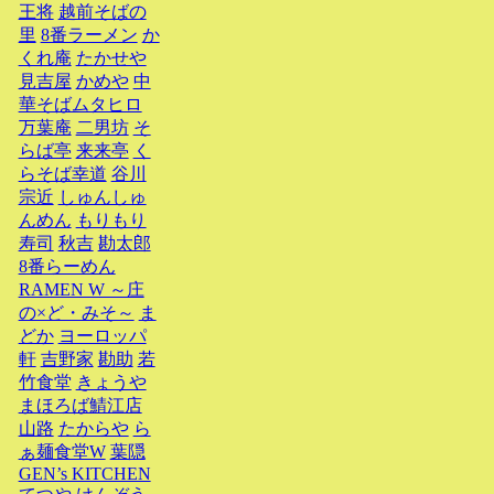
王将
越前そばの
里
8番ラーメン
か
くれ庵
たかせや
見吉屋
かめや
中
華そばムタヒロ
万葉庵
二男坊
そ
らば亭
来来亭
く
らそば幸道
谷川
宗近
しゅんしゅ
んめん
もりもり
寿司
秋吉
勘太郎
8番らーめん
RAMEN W ～庄
の×ど・みそ～
ま
どか
ヨーロッパ
軒
吉野家
勘助
若
竹食堂
きょうや
まほろば鯖江店
山路
たからや
ら
ぁ麺食堂W
葉隠
GEN’s KITCHEN