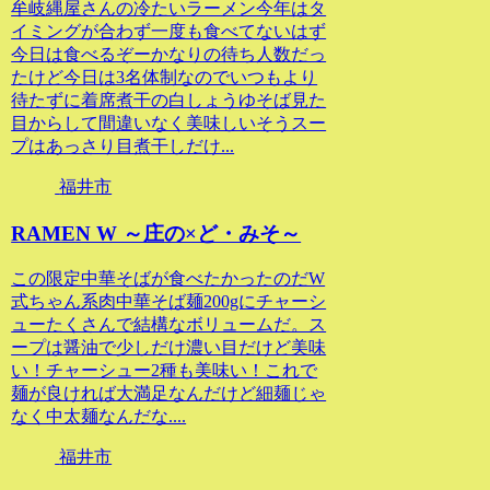
牟岐縄屋さんの冷たいラーメン今年はタ
イミングが合わず一度も食べてないはず
今日は食べるぞーかなりの待ち人数だっ
たけど今日は3名体制なのでいつもより
待たずに着席煮干の白しょうゆそば見た
目からして間違いなく美味しいそうスー
プはあっさり目煮干しだけ...
福井市
RAMEN W ～庄の×ど・みそ～
この限定中華そばが食べたかったのだW
式ちゃん系肉中華そば麺200gにチャーシ
ューたくさんで結構なボリュームだ。ス
ープは醤油で少しだけ濃い目だけど美味
い！チャーシュー2種も美味い！これで
麺が良ければ大満足なんだけど細麺じゃ
なく中太麺なんだな....
福井市