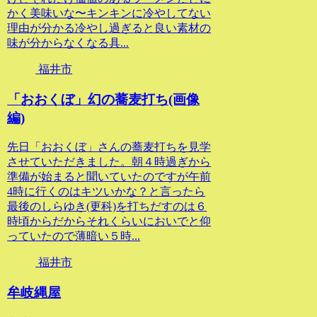
かく美味いな〜キンキンに冷やしてない
理由が分かる冷やし過ぎると良い素材の
味が分からなくなる具...
福井市
「おおくぼ」幻の蕎麦打ち(画像
編)
先日「おおくぼ」さんの蕎麦打ちを見学
させていただきました。朝４時過ぎから
準備が始まると聞いていたのですが午前
4時に行くのはキツいかな？と言ったら
最後のしらゆき(更科)を打ちだすのは６
時頃からだからそれくらいにおいでと仰
っていたので薄暗い５時...
福井市
牟岐縄屋