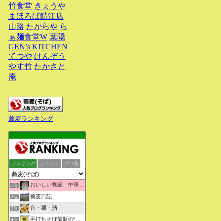
竹食堂
きょうや
まほろば鯖江店
山路
たからや
ら
ぁ麺食堂W
葉隠
GEN’s KITCHEN
てつや
けんぞう
やす竹
たかさと
庵
蕎麦ランキング
ランキング
ポイント
ブロ画
おいしい蕎麦、中華そばを求めて彷徨うブログ
1位
蕎麦日記
2位
音・麺・酒
3位
手打ちそば龍瓶の“いつも心に太陽を”
4位