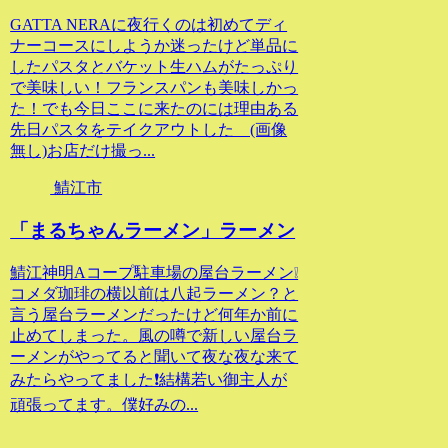
GATTA NERAに夜行くのは初めてディ
ナーコースにしようか迷ったけど単品に
したパスタとバケット生ハムがたっぷり
で美味しい！フランスパンも美味しかっ
た！でも今日ここに来たのには理由ある
先日パスタをテイクアウトした (画像
無し)お店だけ撮っ...
鯖江市
「まるちゃんラーメン」ラーメン
鯖江神明Aコープ駐車場の屋台ラーメン❕
コメダ珈琲の横以前は八起ラーメン？と
言う屋台ラーメンだったけど何年か前に
止めてしまった。風の噂で新しい屋台ラ
ーメンがやってると聞いて夜な夜な来て
みたらやってました❗結構若い御主人が
頑張ってます。僕好みの...