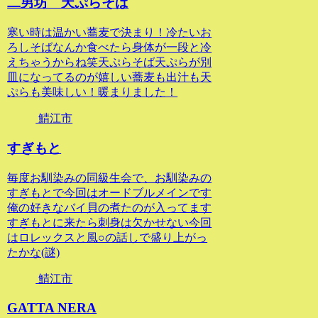
二男坊 天ぷらそば
寒い時は温かい蕎麦で決まり！冷たいお
ろしそばなんか食べたら身体が一段と冷
えちゃうからね笑天ぷらそば天ぷらが別
皿になってるのが嬉しい蕎麦も出汁も天
ぷらも美味しい！暖まりました！
鯖江市
すぎもと
毎度お馴染みの同級生会で、お馴染みの
すぎもとで今回はオードブルメインです
俺の好きなバイ貝の煮たのが入ってます
すぎもとに来たら刺身は欠かせない今回
はロレックスと風○の話しで盛り上がっ
たかな(謎)
鯖江市
GATTA NERA