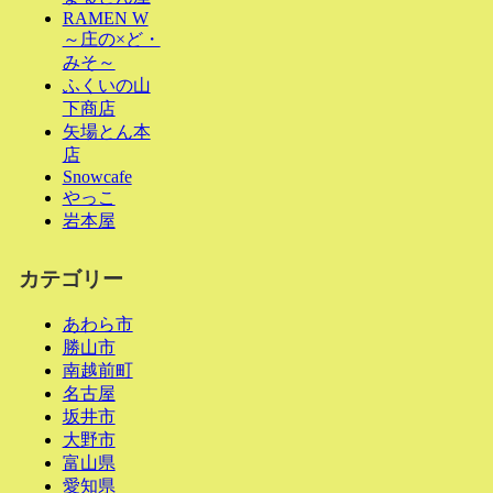
RAMEN W
～庄の×ど・
みそ～
ふくいの山
下商店
矢場とん本
店
Snowcafe
やっこ
岩本屋
カテゴリー
あわら市
勝山市
南越前町
名古屋
坂井市
大野市
富山県
愛知県