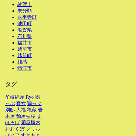
敦賀市
未分類
永平寺町
池田町
滋賀県
石川県
福井市
越前市
越前町
雑感
鯖江市
タグ
牟岐縄屋
Ryo
鶏
っぷ
森六
鶏っぷ
別邸
大福
亀蔵
岩
本屋
麺屋桔梗
ま
ほろば
麺屋勝木
おおくぼ
グリル
セピア
すぎもと