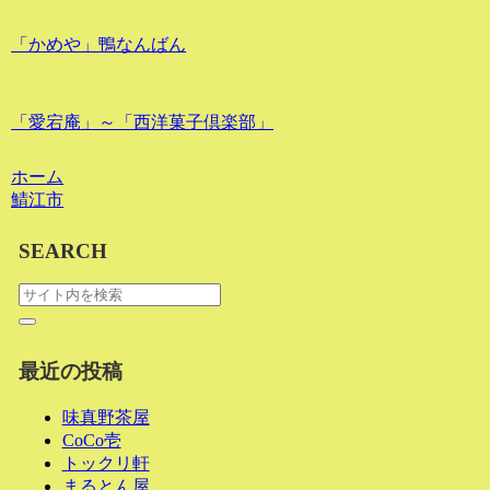
「かめや」鴨なんばん
「愛宕庵」～「西洋菓子倶楽部」
ホーム
鯖江市
SEARCH
最近の投稿
味真野茶屋
CoCo壱
トックリ軒
まるとん屋