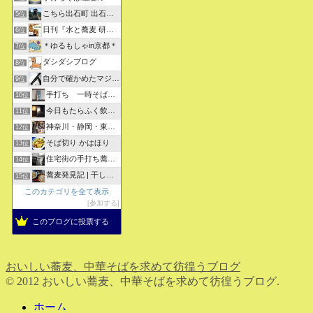
こちら出石町 出石そばの「田中屋食品製造部」
5位
日刊『水と蕎麦 研究図鑑』
6位
＊ゆるもしゃin京都＊
7位
ダシダシブログ
8位
自分で確かめたマジな近現代史・グルメな蕎麦・キレイなお花さん
9位
手打ち 一時そば (店主の軟式ホームページ）
10位
今日もたらふく飲んで食べた -湖月四代目嫁日記-
11位
神奈川・静岡・東京の蕎麦屋の評判と口コミ
12位
そば切り かはほり
13位
住宅街の手打ち蕎麦屋三代目ブログ
14位
蕎麦発見記 | 干しそばをメインにしたそばブログ
15位
このカテゴリを全て表示
参加する
このブログに投票する
おいしい蕎麦、中華そばを求めて彷徨うブログ
© 2012 おいしい蕎麦、中華そばを求めて彷徨うブログ.
ホーム