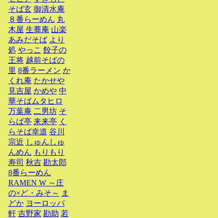
そば玄
御清水庵
８番らーめん
丸
木屋
生蕎庵
山楽
あみだそば
より
処
やっこ
餃子の
王将
越前そばの
里
8番ラーメン
か
くれ庵
たかせや
見吉屋
かめや
中
華そばムタヒロ
万葉庵
二男坊
そ
らば亭
来来亭
く
らそば幸道
谷川
宗近
しゅんしゅ
んめん
もりもり
寿司
秋吉
勘太郎
8番らーめん
RAMEN W ～庄
の×ど・みそ～
ま
どか
ヨーロッパ
軒
吉野家
勘助
若