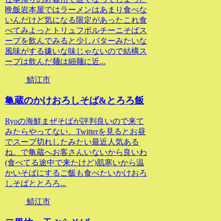
晩飯岩本屋ではラーメンはあまり食べな
いんだけど気になる限定があったこれ食
べてみよっとトリュフボルチーニそばス
ープを飲んでみると少しバターみたいな
風味がする嫌いな味じゃないので結構ス
ープは飲んだ麺は細麺に近...
鯖江市
亀蔵のかけおろしそば&とろろ飯
Ryoの海鮮まぜそばが評判良いので来て
みたらやってない、Twitterを見るとお昼
でスープ切れしたみたい最近人気ある
ね。で亀蔵へお客さんいないから良いわ
(食べてる途中で来たけど)肌寒いから温
かいそばにするご飯も食べたいかけおろ
しそばととろろ...
鯖江市